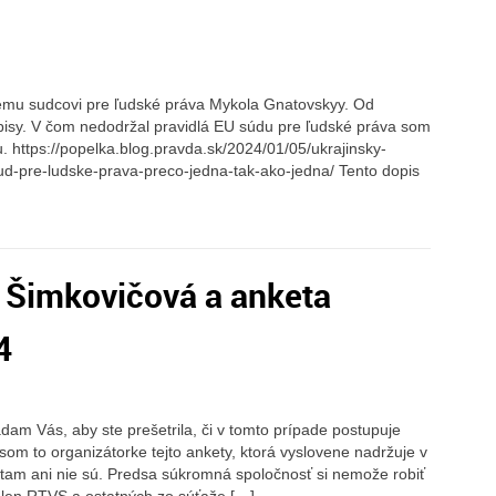
skému sudcovi pre ľudské práva Mykola Gnatovskyy. Od
isy. V čom nedodržal pravidlá EU súdu pre ľudské práva som
. https://popelka.blog.pravda.sk/2024/01/05/ukrajinsky-
d-pre-ludske-prava-preco-jedna-tak-ako-jedna/ Tento dopis
a Šimkovičová a anketa
4
dam Vás, aby ste prešetrila, či v tomto prípade postupuje
om to organizátorke tejto ankety, ktorá vyslovene nadržuje v
 tam ani nie sú. Predsa súkromná spoločnosť si nemože robiť
len RTVS a ostatných zo súťaže […]