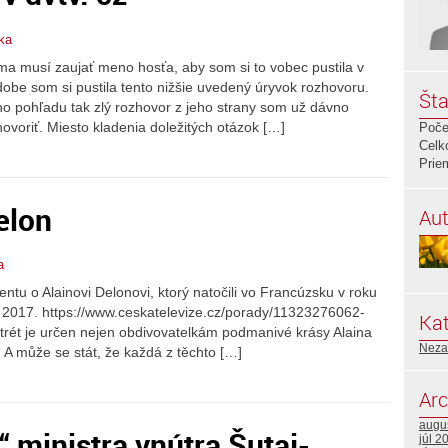
ka
a musí zaujať meno hosťa, aby som si to vobec pustila v
 dobe som si pustila tento nižšie uvedený úryvok rozhovoru.
Šta
ho pohľadu tak zlý rozhovor z jeho strany som už dávno
ovoriť. Miesto kladenia doležitých otázok […]
Poče
Celk
Prie
elon
Aut
a
entu o Alainovi Delonovi, ktorý natočili vo Francúzsku v roku
u 2017. https://www.ceskatelevize.cz/porady/11323276062-
Kat
rét je určen nejen obdivovatelkám podmanivé krásy Alaina
Neza
 A může se stát, že každá z těchto […]
Arc
augu
 ministra vnútra Šutaj-
júl 2