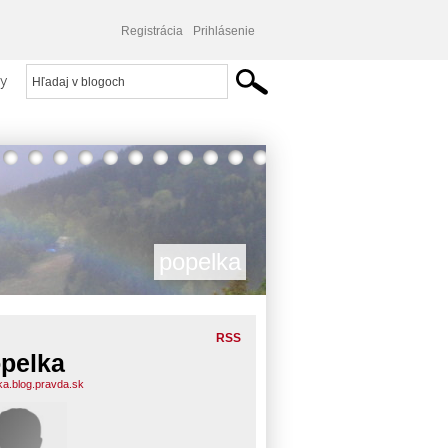
Registrácia
Prihlásenie
y
popelka
RSS
pelka
ka.blog.pravda.sk