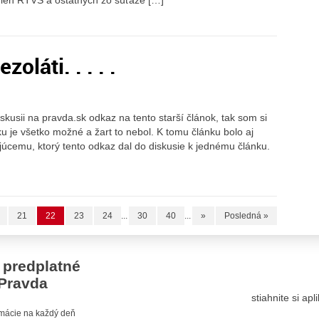
zoláti. . . . .
kusii na pravda.sk odkaz na tento starší článok, tak som si
ku je všetko možné a žart to nebol. K tomu článku bolo aj
úcemu, ktorý tento odkaz dal do diskusie k jednému článku.
21
22
23
24
...
30
40
...
»
Posledná »
 predplatné
Pravda
stiahnite si ap
ormácie na každý deň