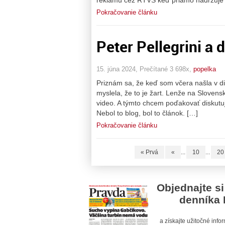
Pokračovanie článku
Peter Pellegrini a de
15. júna 2024, Prečítané 3 698x,
popelka
Priznám sa, že keď som včera našla v dis
myslela, že to je žart. Lenže na Slovens
video. A týmto chcem poďakovať diskutuj
Nebol to blog, bol to článok. […]
Pokračovanie článku
« Prvá
«
...
10
...
20
Objednajte si
denníka 
a získajte užitočné inf