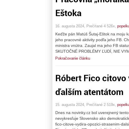
Eštoka
16. augusta 2024, Prečítané 4 526x,
popelk
Keďže pán Matúš Šutaj-Eštok na moju ka
jeho pracovné aktivity podľa jeho FB. Ch
ministra vnútra. Zaujal ma jeho FB sta
SKUTOČNÉ PROBLÉMY ĽUDÍ, NIE VYMY
Pokračovanie článku
Róbert Fico citovo 
ďalším atentátom
15. augusta 2024, Prečítané 2 519x,
popelk
Dnes na novinky.cz bol uverejnený tento
nevykresľuje Slovensko ako demokratickú
fico-citove-vydira-opozici-strasenim-da