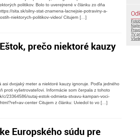
niektorých politikov. Bolo to uverejnené v článku zo dňa
ttps://sita.sk/silny-stat-znamena-lacnejsie-potraviny-a-
Od
postih-niektorych-politikov-video/ Citujem […]
Foto
Najle
Prav
TV p
Všetk
 Eštok, prečo niektoré kauzy
 asi dvojaký meter a niektoré kauzy ignoruje. Podľa jedného
proti vyšetrovateľovi. Informácie som čerpala z tohoto
sk/c/23364586/sutaj-estok-odmieta-stvavu-kampan-voci-
html?ref=av-center Citujem z článku: Uviedol to vo […]
tke Europského súdu pre