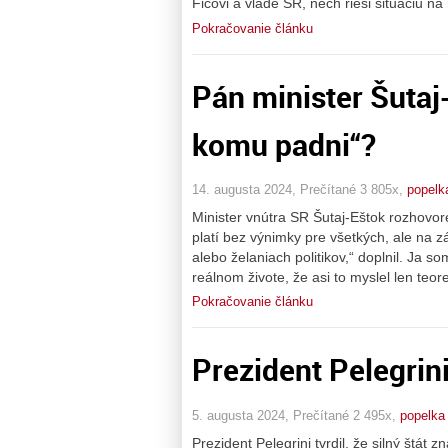
Ficovi a vláde SR, nech rieši situáciu na
Pokračovanie článku
Pán minister Šutaj
komu padni“?
14. augusta 2024, Prečítané 3 805x,
popelk
Minister vnútra SR Šutaj-Eštok rozhovore
platí bez výnimky pre všetkých, ale na 
alebo želaniach politikov,“ doplnil. Ja s
reálnom živote, že asi to myslel len teor
Pokračovanie článku
Prezident Pelegrini
5. augusta 2024, Prečítané 2 495x,
popelka
Prezident Pelegrini tvrdil, že silný štát 