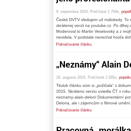
9. septembra 2024, Prečítané 2 769x,
popel
České DVTV sledujem už málokedy. To m
skrátenej verzii na youtube.cz. Po dlhej
Moderoval to Martin Veselovský a z moj
nevidela. V podstate nenechal hosťa doh
Pokračovanie článku
„Neznámy“ Alain D
18. augusta 2024, Prečítané 2 585x,
popelk
Titulok článku som si „požičala“ z dokum
2015. Skrátenú verziu uviedla ČT v rok
neznamy-alain-delon/ Dokumentární port
Delona, ale i zájemcům o filmové umění.
Pokračovanie článku
Pracovná „morálka“