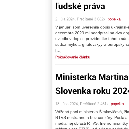
ľudské práva
2. júla 2024, Prečítané 3 082x,
popelka
V januári som uverejnila dopis ukrajin
decembra 2023 mi neodpísal na dva dop
uviedla v dopise prezidentke tohoto súdu
sudca-mykola-gnatovskyy-a-europsky-su
[…]
Pokračovanie článku
Ministerka Martin
Slovenka roku 202
18. júna 2024, Prečítané 2 461x,
popelka
Vážená pani ministerka Šimkovičová, žia
RTVS nestranne a bez cenzúry. Poslala s
mediálnej oblasti RTVS. Iné nominantky
reklamu cez RTVS keď priamo nadržuje 