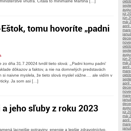
 ministerstve vnútra. Čítala to minimálne Martina […]
októ
sept
augu
júl 2
jún 
máj 
-Eštok, tomu hovoríte „padni
apríl
mare
janu
dece
nove
októ
sept
augu
a
jún 
máj 
 zo dňa 31.7.20024 tvrdil tieto slová: „‚Padni komu padni‘
apríl
základe dôkazov a faktov, a nie na domnelých predstavách
mare
om si naivne myslela, že tieto slová myslel vážne…. ale vidím v
októ
sept
eticky. Ja som asi […]
apríl
dece
nove
mare
janu
dece
 a jeho sľuby z roku 2023
augu
júl 2
máj 
apríl
mare
janu
znamená lacnejšie potraviny, energie a lepšie zdravotníctvo.