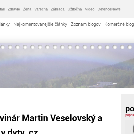
tail
Zdravie
Žena
Varecha
Záhrada
Užitočná
Video
DefenceNews
lánky
Najkomentovanejšie články
Zoznam blogov
Komerčné blog
po
vinár Martin Veselovský a
popel
v dvtv. cz