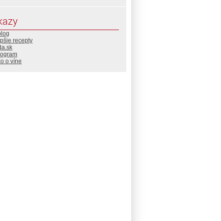
kazy
blog
pšie recepty
da.sk
rogram
o o víne