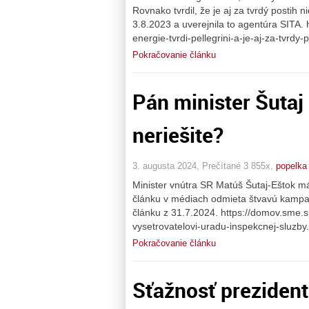
Rovnako tvrdil, že je aj za tvrdý postih 
3.8.2023 a uverejnila to agentúra SITA. h
energie-tvrdi-pellegrini-a-je-aj-za-tvrdy-
Pokračovanie článku
Pán minister Šutaj
neriešite?
3. augusta 2024, Prečítané 3 855x,
popelka
Minister vnútra SR Matúš Šutaj-Eštok má
článku v médiach odmieta štvavú kampaň 
článku z 31.7.2024. https://domov.sme.
vysetrovatelovi-uradu-inspekcnej-sluzby.
Pokračovanie článku
Sťažnosť preziden