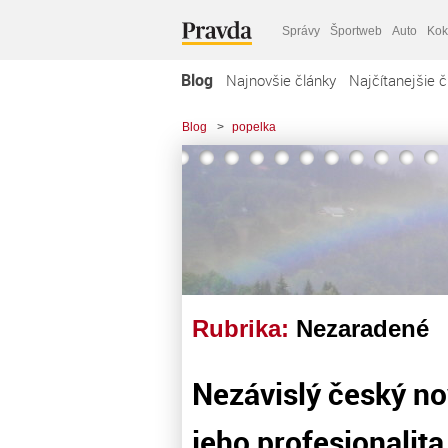
Správy
Športweb
Auto
Kok
Blog
Najnovšie články
Najčítanejšie č
Blog
>
popelka
Rubrika:
Nezaradené
Nezávislý český no
jeho profesionalita 