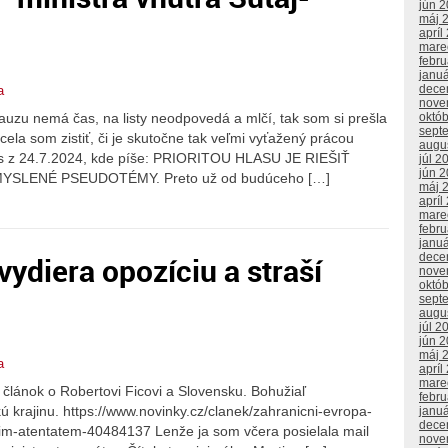
jún 
máj 
apríl
mare
febr
janu
dece
a
nove
uzu nemá čas, na listy neodpovedá a mlčí, tak som si prešla
októ
sept
cela som zistiť, či je skutočne tak veľmi vyťažený prácou
augu
tus z 24.7.2024, kde píše: PRIORITOU HLASU JE RIEŠIŤ
júl 2
jún 
SLENÉ PSEUDOTÉMY. Preto už od budúceho […]
máj 
apríl
mare
febr
janu
vydiera opozíciu a straší
dece
nove
októ
sept
augu
júl 2
jún 
máj 
a
apríl
mare
 článok o Robertovi Ficovi a Slovensku. Bohužiaľ
febr
 krajinu. https://www.novinky.cz/clanek/zahranicni-evropa-
janu
dece
lsim-atentatem-40484137 Lenže ja som včera posielala mail
nove