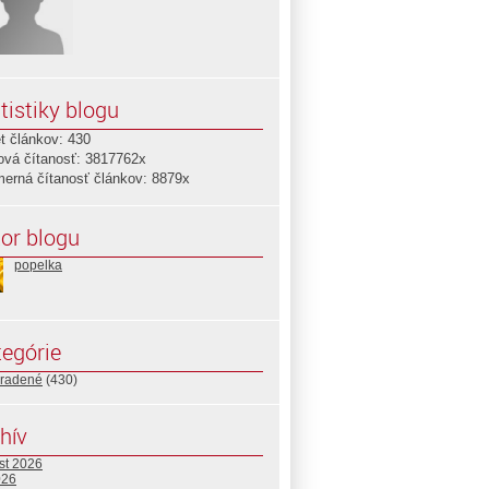
tistiky blogu
t článkov: 430
ová čítanosť: 3817762x
merná čítanosť článkov: 8879x
or blogu
popelka
egórie
radené
(430)
hív
st 2026
026