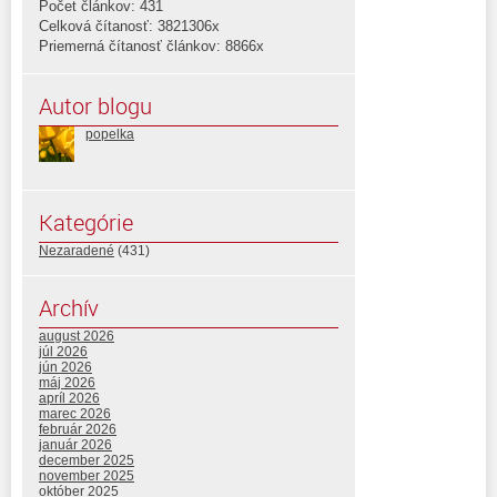
Počet článkov: 431
Celková čítanosť: 3821306x
Priemerná čítanosť článkov: 8866x
Autor blogu
popelka
Kategórie
Nezaradené
(431)
Archív
august 2026
júl 2026
jún 2026
máj 2026
apríl 2026
marec 2026
február 2026
január 2026
december 2025
november 2025
október 2025