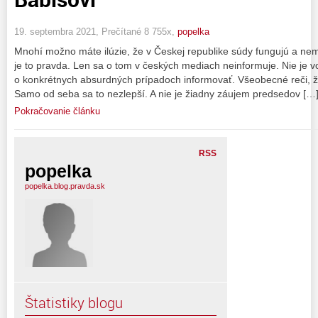
19. septembra 2021, Prečítané 8 755x,
popelka
Mnohí možno máte ilúzie, že v Českej republike súdy fungujú a nema
je to pravda. Len sa o tom v českých mediach neinformuje. Nie je v
o konkrétnych absurdných prípadoch informovať. Všeobecné reči, že t
Samo od seba sa to nezlepší. A nie je žiadny záujem predsedov […
Pokračovanie článku
RSS
popelka
popelka.blog.pravda.sk
Štatistiky blogu