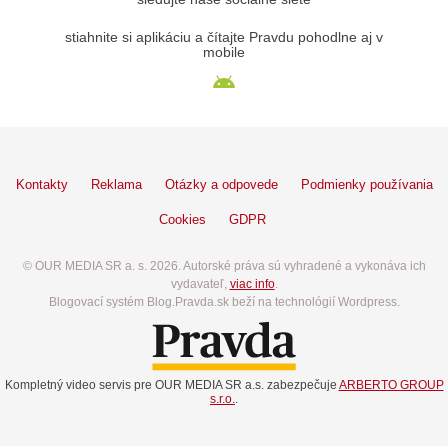
stiahnite si aplikáciu a čítajte Pravdu pohodlne aj v
mobile
Kontakty
Reklama
Otázky a odpovede
Podmienky používania
Cookies
GDPR
© OUR MEDIA SR a. s. 2026. Autorské práva sú vyhradené a vykonáva ich
vydavateľ,
viac info
.
Blogovací systém Blog.Pravda.sk beží na technológií Wordpress.
Kompletný video servis pre OUR MEDIA SR a.s. zabezpečuje
ARBERTO GROUP
s.r.o.
.