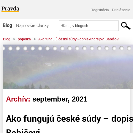
Registrácia
Prihlásenie
Blog
Najnovšie články
Najčítanejšie články
Blog
>
popelka
>
Ako fungujú české súdy - dopis Andrejovi Babišovi
Najkomentovanejšie články
Zoznam blogov
Komerčné blogy
Archív:
september, 2021
Ako fungujú české súdy – dopis
Babišovi