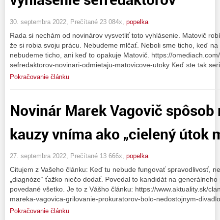
30. septembra 2022, Prečítané 23 084x,
popelka
Rada si nechám od novinárov vysvetliť toto vyhlásenie. Matovič robí
že si robia svoju prácu. Nebudeme mlčať. Neboli sme ticho, keď na n
nebudeme ticho, ani keď to opakuje Matovič. https://omediach.com/
sefredaktorov-novinari-odmietaju-matovicove-utoky Keď ste tak seri
Pokračovanie článku
Novinár Marek Vagovič spôsob 
kauzy vníma ako „cielený útok 
27. septembra 2022, Prečítané 13 666x,
popelka
Citujem z Vašeho článku: Keď tu nebude fungovať spravodlivosť, neb
„diagnóze“ ťažko niečo dodať. Povedal to kandidát na generálneho 
povedané všetko. Je to z Vášho článku: https://www.aktuality.sk/cl
mareka-vagovica-grilovanie-prokuratorov-bolo-nedostojnym-divadl
Pokračovanie článku