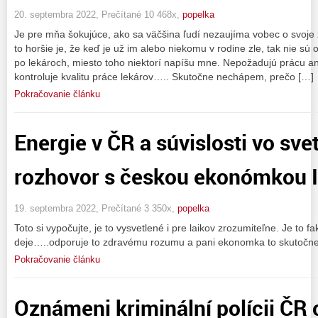
20. septembra 2022, Prečítané 10 468x,
popelka
Je pre mňa šokujúce, ako sa väčšina ľudí nezaujíma vobec o svoje zd
to horšie je, že keď je už im alebo niekomu v rodine zle, tak nie sú
po lekároch, miesto toho niektorí napíšu mne. Nepožadujú prácu an
kontroluje kvalitu práce lekárov….. Skutočne nechápem, prečo […]
Pokračovanie článku
Energie v ČR a súvislosti vo sv
rozhovor s českou ekonómkou 
19. septembra 2022, Prečítané 3 350x,
popelka
Toto si vypočujte, je to vysvetlené i pre laikov zrozumiteľne. Je to f
deje…..odporuje to zdravému rozumu a pani ekonomka to skutočne 
Pokračovanie článku
Oznámeni kriminální polícii ČR 