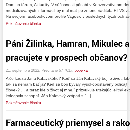
Domino fórum, Aktuality. V súčasnosti pôsobí v Konzervatívnom den
medializovaných informácií by mal mať po zmene riaditeľa RTVS vlastn
Na svojom facebookovom profile Vagovič v posledných týždňoch avi
Pokračovanie článku
Páni Žilinka, Hamran, Mikulec a
pracujete v prospech občanov?
21. septembra 2022, Prečítané 57 761x,
popelka
A čo kauza Jana Kaľavského? Keď sa Ján Kaľavský bojí o život, lebo 
tak sa nemám báť ja? Keď sa bojí bývalý vysokopostavený policajt, t
človek? … a teraz ide o život aj mne,“ prízvukuje utekajúci elitný expo
kolegovia schopní. Ján Kaľavský vzápätí s […]
Pokračovanie článku
Farmaceutický priemysel a rako