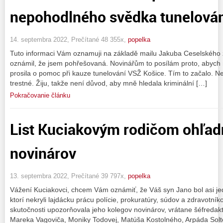
nepohodlného svědka tunelován
14. septembra 2022, Prečítané 48 355x,
popelka
Tuto informaci Vám oznamuji na základě mailu Jakuba Ceselského z 
oznámil, že jsem pohřešovaná. Novinářům to posílám proto, abych m
prosila o pomoc při kauze tunelování VSŽ Košice. Tím to začalo. Nepo
trestné. Žiju, takže není důvod, aby mně hledala kriminální […]
Pokračovanie článku
List Kuciakovým rodičom ohľad
novinárov
13. septembra 2022, Prečítané 39 797x,
popelka
Vážení Kuciakovci, chcem Vám oznámiť, že Váš syn Jano bol asi je
ktorí nekryli lajdácku prácu polície, prokuratúry, súdov a zdravotní
skutočnosti upozorňovala jeho kolegov novinárov, vrátane šéfredakt
Mareka Vagoviča, Moniky Todovej, Matúša Kostolného, Arpáda Solt