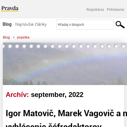
Registrácia
Prihlásenie
Blog
Najnovšie články
Najčítanejšie články
Blog
>
popelka
Najkomentovanejšie články
Zoznam blogov
Komerčné blogy
Archív:
september, 2022
Igor Matovič, Marek Vagovič a n
vyhlásenie šéfredaktorov