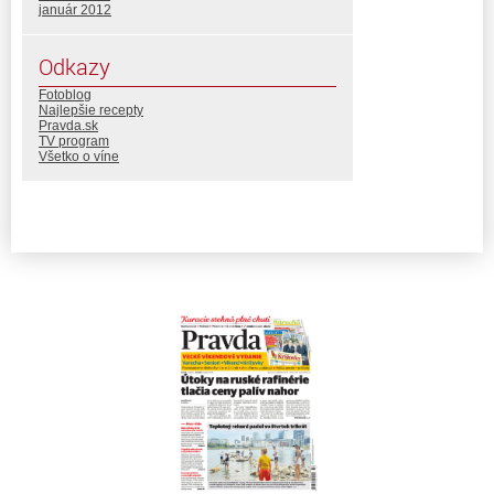
január 2012
Odkazy
Fotoblog
Najlepšie recepty
Pravda.sk
TV program
Všetko o víne