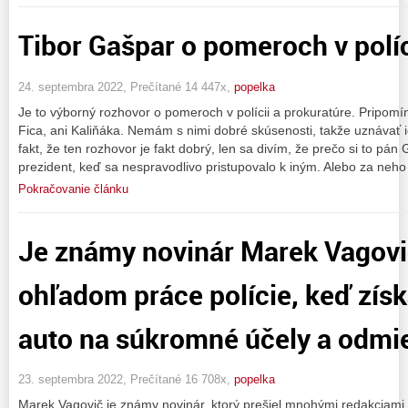
Tibor Gašpar o pomeroch v políc
24. septembra 2022, Prečítané 14 447x,
popelka
Je to výborný rozhovor o pomeroch v polícii a prokuratúre. Pripo
Fica, ani Kaliňáka. Nemám s nimi dobré skúsenosti, takže uznávať
fakt, že ten rozhovor je fakt dobrý, len sa divím, že prečo si to pán
prezident, keď sa nespravodlivo pristupovalo k iným. Alebo za neho
Pokračovanie článku
Je známy novinár Marek Vagovi
ohľadom práce polície, keď získ
auto na súkromné účely a odmiet
23. septembra 2022, Prečítané 16 708x,
popelka
Marek Vagovič je známy novinár, ktorý prešiel mnohými redakciami