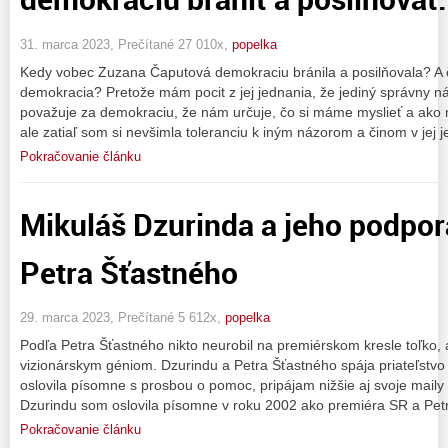
31. marca 2023, Prečítané 27 010x,
popelka
Kedy vobec Zuzana Čaputová demokraciu bránila a posilňovala? A č
demokracia? Pretože mám pocit z jej jednania, že jediný správny názo
považuje za demokraciu, že nám určuje, čo si máme myslieť a a
ale zatiaľ som si nevšimla toleranciu k iným názorom a činom v jej
Pokračovanie článku
Mikuláš Dzurinda a jeho podpor
Petra Šťastného
29. marca 2023, Prečítané 5 612x,
popelka
Podľa Petra Šťastného nikto neurobil na premiérskom kresle toľko,
vizionárskym géniom. Dzurindu a Petra Šťastného spája priateľstvo
oslovila písomne s prosbou o pomoc, pripájam nižšie aj svoje maily
Dzurindu som oslovila písomne v roku 2002 ako premiéra SR a Pet
Pokračovanie článku