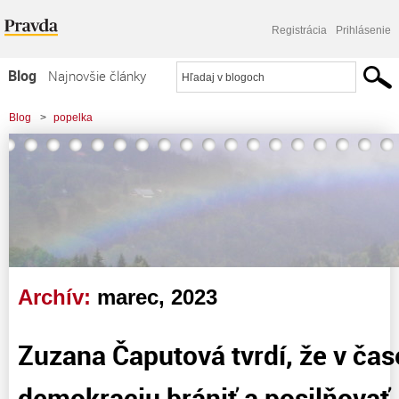
Registrácia
Prihlásenie
Blog
Najnovšie články
Najčítanejšie články
Blog
>
popelka
Najkomentovanejšie články
Zoznam blogov
Komerčné blogy
Archív:
marec, 2023
Zuzana Čaputová tvrdí, že v ča
demokraciu brániť a posilňovať. .