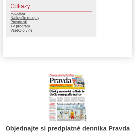
Odkazy
Fotoblog
Najlepšie recepty
Pravda.sk
TV program
Všetko o víne
Objednajte si predplatné denníka Pravda