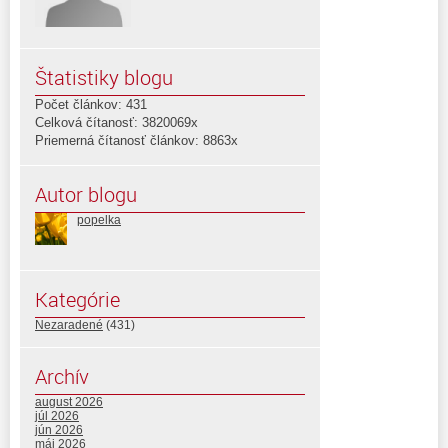
Štatistiky blogu
Počet článkov: 431
Celková čítanosť: 3820069x
Priemerná čítanosť článkov: 8863x
Autor blogu
popelka
Kategórie
Nezaradené
(431)
Archív
august 2026
júl 2026
jún 2026
máj 2026