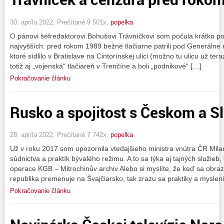
30. apríla 2022, Prečítané 9 501x,
popelka
O pánovi šéfredaktorovi Bohušovi Trávníčkovi som počula krátko pot
najvyšších: pred rokom 1989 bežné tlačiarne patrili pod Generálne ri
ktoré sídlilo v Bratislave na Cintorínskej ulici (možno tu ulicu už te
totiž aj „vojenská“ tlačiareň v Trenčíne a boli „podnikové“ […]
Pokračovanie článku
Rusko a spojitost s Českom a 
28. apríla 2022, Prečítané 7 742x,
popelka
Už v roku 2017 som upozornila vtedajšieho ministra vnútra ČR Mila
súdnictva a praktík bývalého režimu. A to sa týka aj tajných služie
operace KGB – Mitrochinův archiv Alebo si myslíte, že keď sa obr
republika premenuje na Švajčiarsko, tak zrazu sa praktiky a myslen
Pokračovanie článku