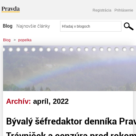
Registrácia
Prihlásenie
Blog
Najnovšie články
Najčítanejšie články
Blog
>
popelka
Najkomentovanejšie články
Zoznam blogov
Komerčné blogy
Archív:
apríl, 2022
Bývalý šéfredaktor denníka Pr
Trávniček a cenzúra pred roko