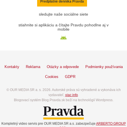
Predplatné denníka Pravda
sledujte naše sociálne siete
stiahnite si aplikáciu a čítajte Pravdu pohodlne aj v
mobile
Kontakty
Reklama
Otázky a odpovede
Podmienky používania
Cookies
GDPR
© OUR MEDIA SR a. s. 2026. Autorské práva sú vyhradené a vykonáva ich
vydavateľ,
viac info
.
Blogovací systém Blog.Pravda.sk beží na technológií Wordpress.
Kompletný video servis pre OUR MEDIA SR a.s. zabezpečuje
ARBERTO GROUP