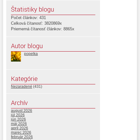
Štatistiky blogu
Počet článkov: 431
Celková čítanosť: 3820869x
Priemerná čítanosť článkov: 8865x
Autor blogu
popelka
Kategórie
Nezaradené
(431)
Archív
august 2026
júl 2026
jún 2026
máj 2026
apríl 2026
marec 2026
február 2026