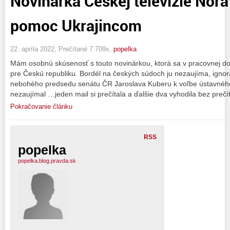
Novinárka Českej televízie Nora
pomoc Ukrajincom
22. apríla 2022, Prečítané 7 709x,
popelka
Mám osobnú skúsenosť s touto novinárkou, ktorá sa v pracovnej
pre Českú republiku. Bordél na českých súdoch ju nezaujíma, ignor
nebohého predsedu senátu ČR Jaroslava Kuberu k voľbe ústavného
nezaujímal …jeden mail si prečítala a ďalšie dva vyhodila bez prečí
Pokračovanie článku
RSS
popelka
popelka.blog.pravda.sk