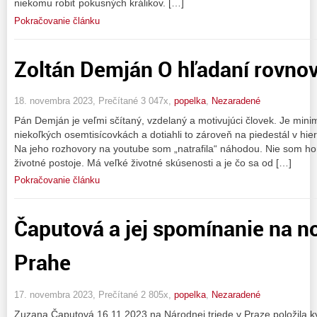
niekomu robiť pokusných králikov. […]
Pokračovanie článku
Zoltán Demján O hľadaní rovno
18. novembra 2023, Prečítané 3 047x,
popelka
,
Nezaradené
Pán Demján je veľmi sčítaný, vzdelaný a motivujúci človek. Je minimu
niekoľkých osemtisícovkách a dotiahli to zároveň na piedestál v hie
Na jeho rozhovory na youtube som „natrafila“ náhodou. Nie som hor
životné postoje. Má veľké životné skúsenosti a je čo sa od […]
Pokračovanie článku
Čaputová a jej spomínanie na 
Prahe
17. novembra 2023, Prečítané 2 805x,
popelka
,
Nezaradené
Zuzana Čaputová 16.11.2023 na Národnej triede v Praze položila kyti