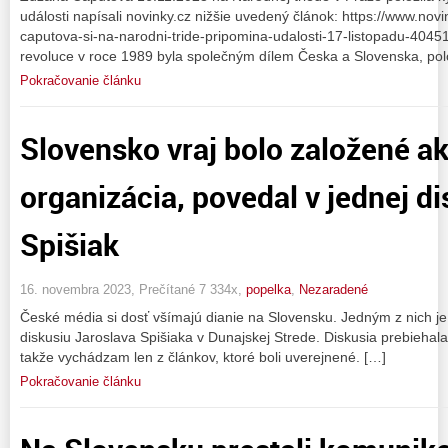
události napísali novinky.cz nižšie uvedený článok: https://www.novin
caputova-si-na-narodni-tride-pripomina-udalosti-17-listopadu-4045
revoluce v roce 1989 byla společným dílem Česka a Slovenska, pol
Pokračovanie článku
Slovensko vraj bolo založené a
organizácia, povedal v jednej di
Spišiak
16. novembra 2023, Prečítané 7 334x,
popelka
,
Nezaradené
České média si dosť všímajú dianie na Slovensku. Jedným z nich je 
diskusiu Jaroslava Spišiaka v Dunajskej Strede. Diskusia prebieha
takže vychádzam len z článkov, ktoré boli uverejnené. […]
Pokračovanie článku