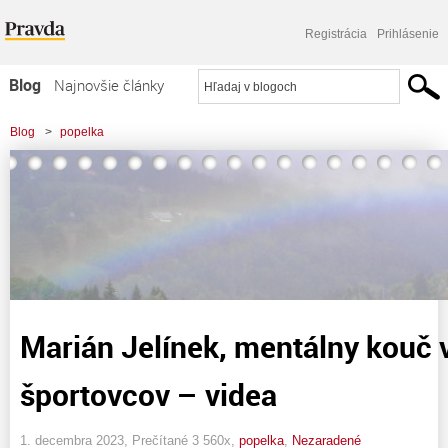
Registrácia
Prihlásenie
Blog
Najnovšie články
Najčítanejšie články
Blog
>
popelka
Najkomentovanejšie články
Zoznam blogov
Komerčné blogy
Marián Jelínek, mentálny kouč 
športovcov – videa
1. decembra 2023, Prečítané 3 560x,
popelka
,
Nezaradené