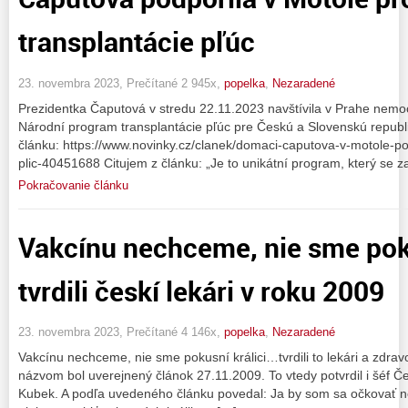
transplantácie pľúc
23. novembra 2023, Prečítané 2 945x,
popelka
,
Nezaradené
Prezidentka Čaputová v stredu 22.11.2023 navštívila v Prahe nemoc
Národní program transplantácie pľúc pre Českú a Slovenskú republi
článku: https://www.novinky.cz/clanek/domaci-caputova-v-motole-p
plic-40451688 Citujem z článku: „Je to unikátní program, který se
Pokračovanie článku
Vakcínu nechceme, nie sme poku
tvrdili českí lekári v roku 2009
23. novembra 2023, Prečítané 4 146x,
popelka
,
Nezaradené
Vakcínu nechceme, nie sme pokusní králici…tvrdili to lekári a zdrav
názvom bol uverejnený článok 27.11.2009. To vtedy potvrdil i šéf Č
Kubek. A podľa uvedeného článku povedal: Ja by som sa očkovať n