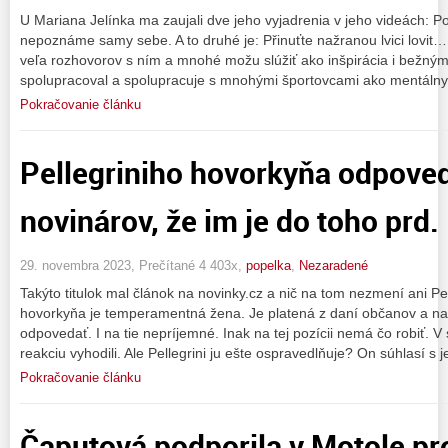
U Mariana Jelínka ma zaujali dve jeho vyjadrenia v jeho videách: P
nepoznáme samy sebe. A to druhé je: Přinuťte nažranou lvici lovit….(
veľa rozhovorov s ním a mnohé možu slúžiť ako inšpirácia i bežn
spolupracoval a spolupracuje s mnohými športovcami ako mentálny
Pokračovanie článku
Pellegriniho hovorkyňa odpoved
novinárov, že im je do toho prd. .
29. novembra 2023, Prečítané 4 403x,
popelka
,
Nezaradené
Takýto titulok mal článok na novinky.cz a nič na tom nezmení ani Pe
hovorkyňa je temperamentná žena. Je platená z daní občanov a na
odpovedať. I na tie nepríjemné. Inak na tej pozícii nemá čo robiť. V
reakciu vyhodili. Ale Pellegrini ju ešte ospravedlňuje? On súhlasí s 
Pokračovanie článku
Čaputová podporila v Motole p