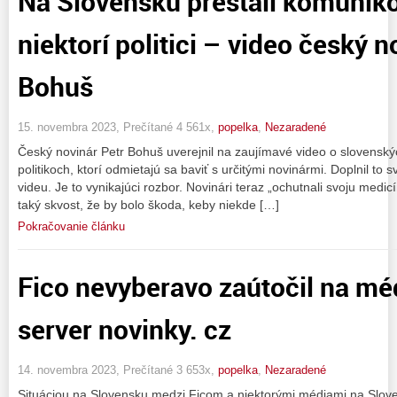
Na Slovensku prestali komuniko
niektorí politici – video český n
Bohuš
15. novembra 2023, Prečítané 4 561x,
popelka
,
Nezaradené
Český novinár Petr Bohuš uverejnil na zaujímavé video o slovensk
politikoch, ktorí odmietajú sa baviť s určitými novinármi. Doplnil to
videu. Je to vynikajúci rozbor. Novinári teraz „ochutnali svoju medic
taký skvost, že by bolo škoda, keby niekde […]
Pokračovanie článku
Fico nevyberavo zaútočil na méd
server novinky. cz
14. novembra 2023, Prečítané 3 653x,
popelka
,
Nezaradené
Situáciou na Slovensku medzi Ficom a niektorými médiami na Slove