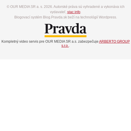
© OUR MEDIA SR a. s. 2026. Autorské práva sú vyhradené a vykonáva ich
vydavateľ,
viac info
.
Blogovací systém Blog.Pravda.sk beží na technológií Wordpress.
Kompletný video servis pre OUR MEDIA SR a.s. zabezpečuje
ARBERTO GROUP
s.r.o.
.