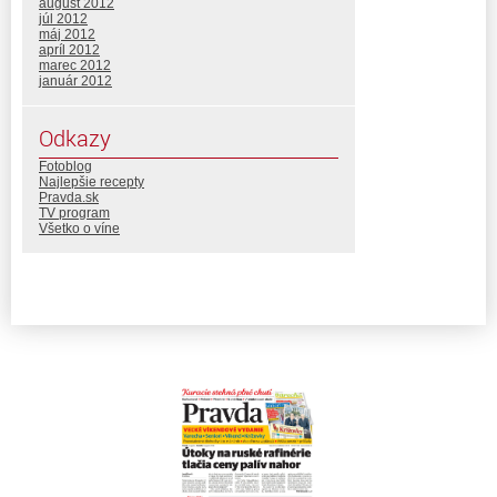
august 2012
júl 2012
máj 2012
apríl 2012
marec 2012
január 2012
Odkazy
Fotoblog
Najlepšie recepty
Pravda.sk
TV program
Všetko o víne