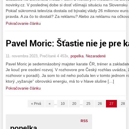
novinky.cz. V poslednej dobe si dosť všímajú situáciu na Slovensku 
Pokiaľ súkromná televízia dostala od bývalej vlády 26 milionov euro, 
pravda. A za čo to dostali? Za reklamu? Alebo za reklamu na očkova
Pokračovanie článku
Pavel Moric: Šťastie nie je pre
11. novembra 2023, Prečítané 4 453x,
popelka
,
Nezaradené
Pavel Moric je sedemnásobný majster karate ČR, tréner a zakladateľ
Je kouč pre osobní rozvoj. V rozhovore pre Český rozhlas uvádza, že
rozhovor v poradí). Ja som to od neho počula len v tomto jednom r
ktorý „vyžaruje“ obrovskú energiu, má to v hlave slušne […]
Pokračovanie článku
« Prvá
«
...
10
20
...
25
26
27
28
RSS
popelka