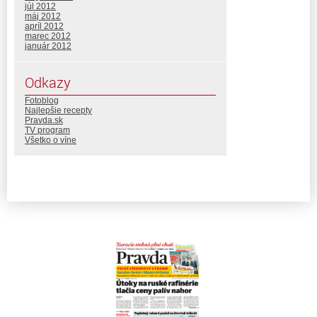
júl 2012
máj 2012
apríl 2012
marec 2012
január 2012
Odkazy
Fotoblog
Najlepšie recepty
Pravda.sk
TV program
Všetko o víne