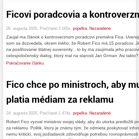
Ficovi poradcovia a kontroverz
26. augusta 2025, Prečítané 3 165x,
popelka
,
Nezaradené
Zaujal ma článok o kontroverznom poradcovi premiéra Fica. Uverejn
som sa dozvedela, okrem iného, že Robert Fico má 15 poradcov. Je
na posilňovanie štátnej suverenity…to by ma zaujímala jeho pracov
celospoločenský dialog, ktorý mal na starosti Jan Grman. Asi takto
Pokračovanie článku
Fico chce po ministroch, aby mu 
platia médiam za reklamu
24. augusta 2025, Prečítané 1 474x,
popelka
,
Nezaradené
Robert Fico vyzval ministrov svojej vlády, aby do utorka predložili 
za reklamu. Politik, ktorý je známy tým, že odmieta poskytovať info
nemu kritickí, svoj požiadavok zdovodňuje potrebou rovnoprávnost