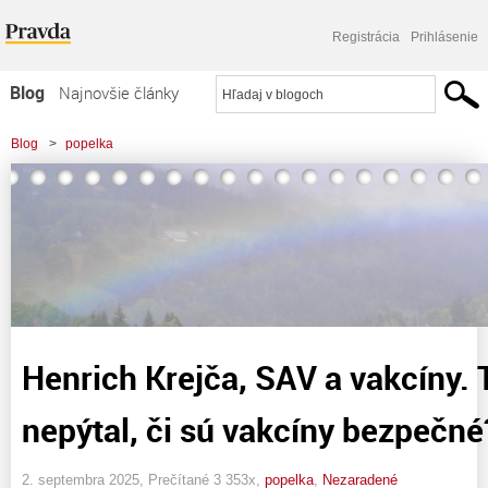
Registrácia
Prihlásenie
Blog
Najnovšie články
Najčítanejšie články
Blog
>
popelka
Najkomentovanejšie články
Zoznam blogov
Komerčné blogy
Henrich Krejča, SAV a vakcíny. 
nepýtal, či sú vakcíny bezpečné
2. septembra 2025, Prečítané 3 353x,
popelka
,
Nezaradené