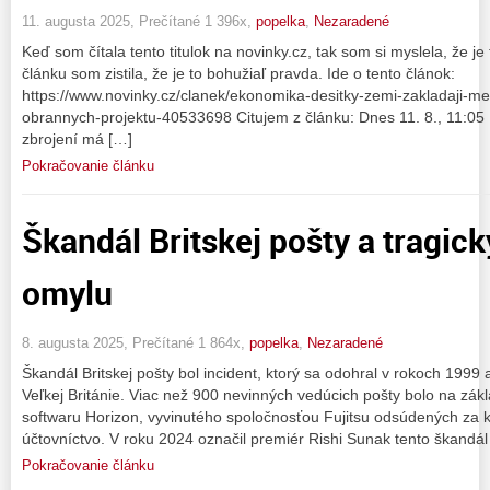
11. augusta 2025, Prečítané 1 396x,
popelka
,
Nezaradené
Keď som čítala tento titulok na novinky.cz, tak som si myslela, že je 
článku som zistila, že je to bohužiaľ pravda. Ide o tento článok:
https://www.novinky.cz/clanek/ekonomika-desitky-zemi-zakladaji-m
obrannych-projektu-40533698 Citujem z článku: Dnes 11. 8., 11:05
zbrojení má […]
Pokračovanie článku
Škandál Britskej pošty a tragick
omylu
8. augusta 2025, Prečítané 1 864x,
popelka
,
Nezaradené
Škandál Britskej pošty bol incident, ktorý sa odohral v rokoch 199
Veľkej Británie. Viac než 900 nevinných vedúcich pošty bolo na zá
softwaru Horizon, vyvinutého spoločnosťou Fujitsu odsúdených za 
účtovníctvo. V roku 2024 označil premiér Rishi Sunak tento škandál
Pokračovanie článku