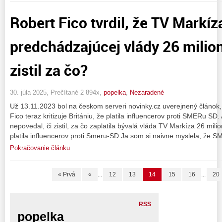
Robert Fico tvrdil, že TV Markíz
predchádzajúcej vlády 26 milio
zistil za čo?
30. júla 2025, Prečítané 2 894x,
popelka
,
Nezaradené
Už 13.11.2023 bol na českom serveri novinky.cz uverejnený článok, 
Fico teraz kritizuje Britániu, že platila influencerov proti SMERu SD
nepovedal, či zistil, za čo zaplatila bývalá vláda TV Markíza 26 mili
platila influencerov proti Smeru-SD Ja som si naivne myslela, že S
Pokračovanie článku
« Prvá
«
...
12
13
14
15
16
...
20
RSS
popelka