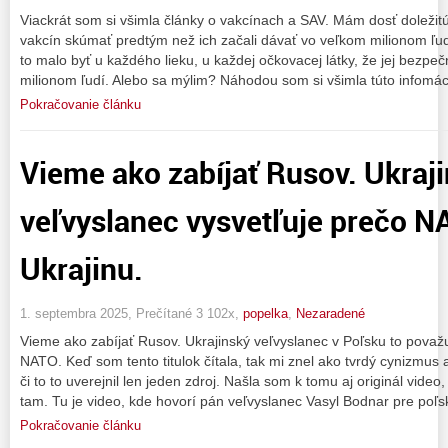
Viackrát som si všimla články o vakcínach a SAV. Mám dosť doleži
vakcín skúmať predtým než ich začali dávať vo veľkom milionom ľud
to malo byť u každého lieku, u každej očkovacej látky, že jej bez
milionom ľudí. Alebo sa mýlim? Náhodou som si všimla túto infomác
Pokračovanie článku
Vieme ako zabíjať Rusov. Ukraj
veľvyslanec vysvetľuje prečo N
Ukrajinu.
1. septembra 2025, Prečítané 3 102x,
popelka
,
Nezaradené
Vieme ako zabíjať Rusov. Ukrajinský veľvyslanec v Poľsku to považ
NATO. Keď som tento titulok čítala, tak mi znel ako tvrdý cynizmus
či to to uverejnil len jeden zdroj. Našla som k tomu aj originál video
tam. Tu je video, kde hovorí pán veľvyslanec Vasyl Bodnar pre poľs
Pokračovanie článku