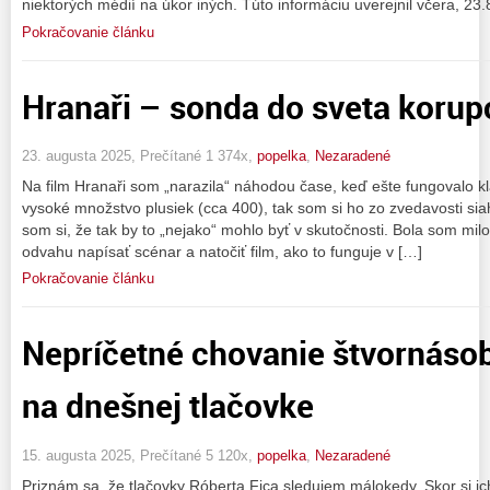
niektorých médií na úkor iných. Túto informáciu uverejnil včera, 23
Pokračovanie článku
Hranaři – sonda do sveta korupc
23. augusta 2025, Prečítané 1 374x,
popelka
,
Nezaradené
Na film Hranaři som „narazila“ náhodou čase, keď ešte fungovalo kl
vysoké množstvo plusiek (cca 400), tak som si ho zo zvedavosti si
som si, že tak by to „nejako“ mohlo byť v skutočnosti. Bola som mil
odvahu napísať scénar a natočiť film, ako to funguje v […]
Pokračovanie článku
Nepríčetné chovanie štvornáso
na dnešnej tlačovke
15. augusta 2025, Prečítané 5 120x,
popelka
,
Nezaradené
Priznám sa, že tlačovky Róberta Fica sledujem málokedy. Skor si 