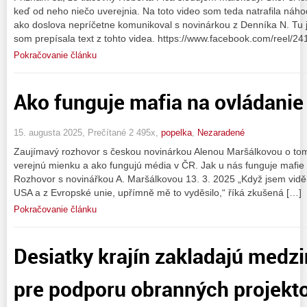
keď od neho niečo uverejnia. Na toto video som teda natrafila náho
ako doslova nepríčetne komunikoval s novinárkou z Denníka N. Tu j
som prepísala text z tohto videa. https://www.facebook.com/reel
Pokračovanie článku
Ako funguje mafia na ovládanie
15. augusta 2025, Prečítané 2 495x,
popelka
,
Nezaradené
Zaujímavý rozhovor s českou novinárkou Alenou Maršálkovou o tom,
verejnú mienku a ako fungujú média v ČR. Jak u nás funguje mafie
Rozhovor s novinářkou A. Maršálkovou 13. 3. 2025 „Když jsem vidě
USA a z Evropské unie, upřímně mě to vyděsilo,“ říká zkušená […]
Pokračovanie článku
Desiatky krajín zakladajú medz
pre podporu obranných projekt