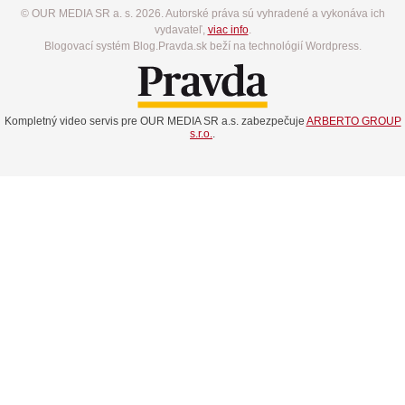
© OUR MEDIA SR a. s. 2026. Autorské práva sú vyhradené a vykonáva ich
vydavateľ,
viac info
.
Blogovací systém Blog.Pravda.sk beží na technológií Wordpress.
Kompletný video servis pre OUR MEDIA SR a.s. zabezpečuje
ARBERTO GROUP
s.r.o.
.