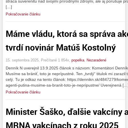
stráca suverenitu nad svojimi prírodnými zdrojmi, ale aj porušuje pr
[…]
Pokračovanie článku
Máme vládu, ktorá sa správa ak
tvrdí novinár Matúš Kostolný
15. septembra 2025, Prečítané 1 854x,
popelka
,
Nezaradené
Denník N uverejnil 13.9.2025 článok s názvom: Komentátori Denníka 
Musíme sa brániť, toto je neprípustné. Ten „tvrdý“ titulok mi zarazil 
celý. Tu je odkaz na tento článok: https://dennikn.sk/4847279/komen
agenti-putina-musime-sa-branit-toto-je-nepripustne/ Uverejnená […
Pokračovanie článku
Minister Šaško, ďalšie vakcíny
MRNA vakcínach z roku 2025