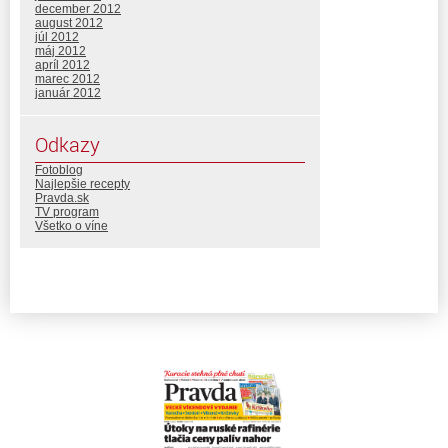
december 2012
august 2012
júl 2012
máj 2012
apríl 2012
marec 2012
január 2012
Odkazy
Fotoblog
Najlepšie recepty
Pravda.sk
TV program
Všetko o víne