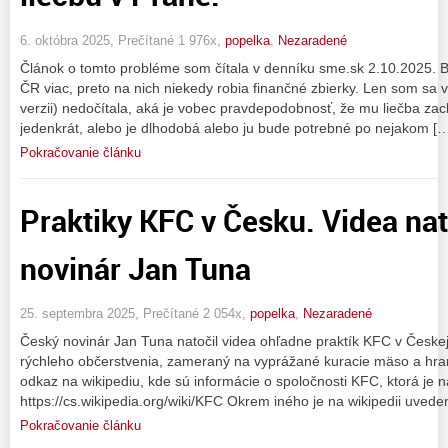
6. októbra 2025, Prečítané 1 976x,
popelka
,
Nezaradené
Článok o tomto probléme som čítala v denníku sme.sk 2.10.2025. B
ČR viac, preto na nich niekedy robia finančné zbierky. Len som sa 
verzii) nedočítala, aká je vobec pravdepodobnosť, že mu liečba zachr
jedenkrát, alebo je dlhodobá alebo ju bude potrebné po nejakom [
Pokračovanie článku
Praktiky KFC v Česku. Videa nat
novinár Jan Tuna
25. septembra 2025, Prečítané 2 054x,
popelka
,
Nezaradené
Český novinár Jan Tuna natočil videa ohľadne praktík KFC v Českej
rýchleho občerstvenia, zameraný na vyprážané kuracie mäso a hra
odkaz na wikipediu, kde sú informácie o spoločnosti KFC, ktorá je
https://cs.wikipedia.org/wiki/KFC Okrem iného je na wikipedii uveden
Pokračovanie článku