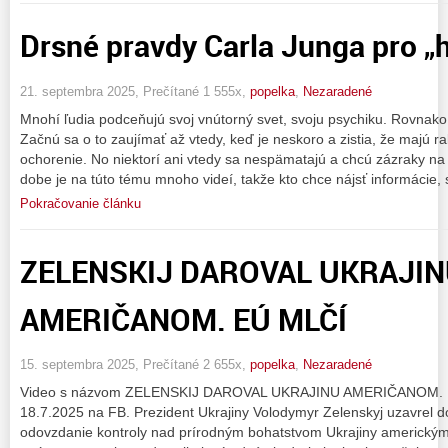
Drsné pravdy Carla Junga pro „h
21. septembra 2025, Prečítané 1 555x,
popelka
,
Nezaradené
Mnohí ľudia podceňujú svoj vnútorný svet, svoju psychiku. Rovnako
Začnú sa o to zaujímať až vtedy, keď je neskoro a zistia, že majú r
ochorenie. No niektorí ani vtedy sa nespämatajú a chcú zázraky n
dobe je na túto tému mnoho videí, takže kto chce nájsť informácie, 
Pokračovanie článku
ZELENSKIJ DAROVAL UKRAJI
AMERIČANOM. EÚ MLČÍ
15. septembra 2025, Prečítané 2 655x,
popelka
,
Nezaradené
Video s názvom ZELENSKIJ DAROVAL UKRAJINU AMERIČANOM. EÚ
18.7.2025 na FB. Prezident Ukrajiny Volodymyr Zelenskyj uzavrel
odovzdanie kontroly nad prírodným bohatstvom Ukrajiny americkým 