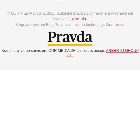
© OUR MEDIA SR a. s. 2026. Autorské práva sú vyhradené a vykonáva ich
vydavateľ,
viac info
.
Blogovací systém Blog.Pravda.sk beží na technológií Wordpress.
Kompletný video servis pre OUR MEDIA SR a.s. zabezpečuje
ARBERTO GROUP
s.r.o.
.