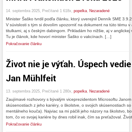
14. septembra 2025, Prečítané 1 618x,
popelka
,
Nezaradené
Minister Šaško tvrdil podľa článku, ktorý uverejnil Denník SME 3.9.
V súvislosti s tým si dovolím upozorniť na dokument na túto tému v a
titulkami, aj s českým dabingom. Prikladám ho nižšie, aj v anglickej
Tu je článok, kde hovorí minister Šaško o vakcínach. […]
Pokračovanie článku
Život nie je výťah. Úspech vedi
Jan Mühlfeit
13. septembra 2025, Prečítané 1 280x,
popelka
,
Nezaradené
Zaujímavé rozhovory s bývalým viceprezidentom Microsoftu Janom 
skúsenostiach z jeho kariéry, o školstve, o svojich skúsenostiach s
mentálneho kouča). Najviac sa mi páčili jeho názory na školstvo, b
tom, čo vo svojej kariére by dnes robil inak, čím sa preťažoval. Živo
Pokračovanie článku