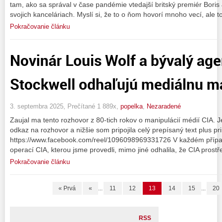
tam, ako sa správal v čase pandémie vtedajší britský premiér Boris 
svojich kanceláriach. Myslí si, že to o ňom hovorí mnoho vecí, ale t
Pokračovanie článku
Novinár Louis Wolf a bývalý ag
Stockwell odhaľujú mediálnu m
3. septembra 2025, Prečítané 1 889x,
popelka
,
Nezaradené
Zaujal ma tento rozhovor z 80-tich rokov o manipulácií médií CIA. J
odkaz na rozhovor a nižšie som pripojila celý prepísaný text plus pr
https://www.facebook.com/reel/1096098969331726 V každém případ
operací CIA, kterou jsme provedli, mimo jiné odhalila, že CIA prost
Pokračovanie článku
« Prvá
«
...
11
12
13
14
15
...
20
RSS