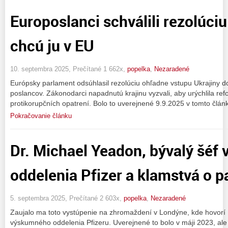
Europoslanci schválili rezolúciu
chcú ju v EU
10. septembra 2025, Prečítané 1 662x,
popelka
,
Nezaradené
Európsky parlament odsúhlasil rezolúciu ohľadne vstupu Ukrajiny do
poslancov. Zákonodarci napadnutú krajinu vyzvali, aby urýchlila ref
protikorupčních opatrení. Bolo to uverejnené 9.9.2025 v tomto člán
Pokračovanie článku
Dr. Michael Yeadon, bývalý šé
oddelenia Pfizer a klamstvá o 
5. septembra 2025, Prečítané 2 603x,
popelka
,
Nezaradené
Zaujalo ma toto vystúpenie na zhromaždení v Londýne, kde hovorí 
výskumného oddelenia Pfizeru. Uverejnené to bolo v máji 2023, ale 