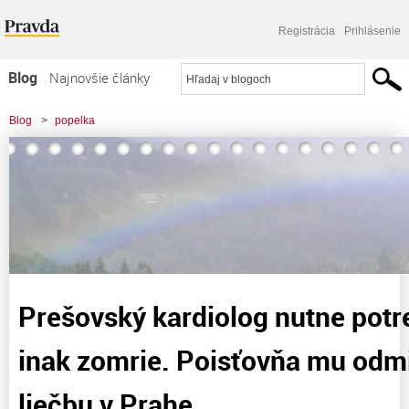
Registrácia
Prihlásenie
Blog
Najnovšie články
Najčítanejšie články
Blog
>
popelka
Najkomentovanejšie články
Zoznam blogov
Komerčné blogy
Prešovský kardiolog nutne potre
inak zomrie. Poisťovňa mu odmi
liečbu v Prahe.