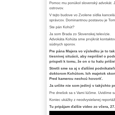
Pomoc mu ponúkol slovenský advokát. Je
ostrovov.
V tejto budove vo Zvolene sídlia kance
správcov. Dominantnou postavou je Tom
Ste pán Kohút?
Ja som Brada zo Slovenskej televízie.
Advokáta Kohúta sme prvýkrát kontaktoval
súdnych sporov.
Pre pána Majera vo výsledku je to tak
tiesnivej situácii, aby neprišiel o p
prispeli k tomu, že on o tu halu pri
Stretli sme sa aj s ďalšími podnikate
doktorom Kohútom. Ich majetok skonči
Pred kamerou nechcú hovoriť.
Ja určite nie som jediný v takýchto p
Pre dnešok sa s Vami lúčime. Uvidíme s
Koniec ukážky z neodvysielanej reportáž
Tu pripájam ďalšie video zo včera, 27