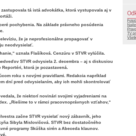
astupovala tá istá advokátka, ktorá vystupovala aj v
Od
rtáži.
Foto
 viaceré pochybenia. Na základe právneho posúdenia
Najle
Prav
e.
TV p
Všetk
televíziu, že je neprofesionálne propagovať v
ju neodvysielať.
hanie,“ uznala Flašíková. Cenzúru v STVR vylúčila.
medveďov STVR odvysiela 2. decembra – aj s diskusiou
e Reportéri, ktorá je pozastavená.
dúcom roku s novými pravidlami. Redakcia napríklad
m dní pred odvysielaním, aby ich mohli skontrolovať
vedala, že niektorí novinári svojimi vyjadreniami na
ódex. „Riešime to v rámci pracovnoprávnych vzťahov,“
Silvestra začne STVR vysielať nový zábavník, jeho
yňa Sibyla Mislovičová. STVR bez dostatočného
avné programy Skúška sirén a Abeceda klaunov.
ové.