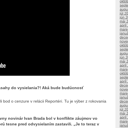
októ
sept
augu
júl 2
jún 
máj 
apríl
mare
janu
dece
nove
októ
sept
augu
jún 
máj 
apríl
mare
októ
sept
apríl
dece
ásahy do vysielania?! Aká bude budúcnosť
nove
mare
janu
 bod o cenzure v relácii Reportéri. Tu je výber z rokovania
dece
augu
júl 2
máj 
apríl
tívny novinár Ivan Brada bol v konflikte záujmov vo
mare
torú tesne pred odvysielaním zastavili. „Je to teraz v
janu