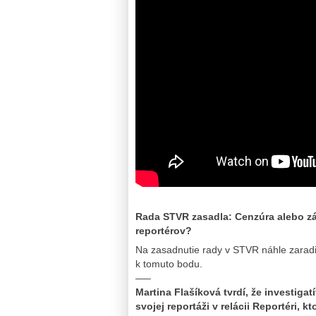
Rada STVR zasadla: Cenzúra alebo z
reportérov?
Na zasadnutie rady v STVR náhle zaradili
k tomuto bodu.
—–
Martina Flašíková tvrdí, že investiga
svojej reportáži v relácii Reportéri, k