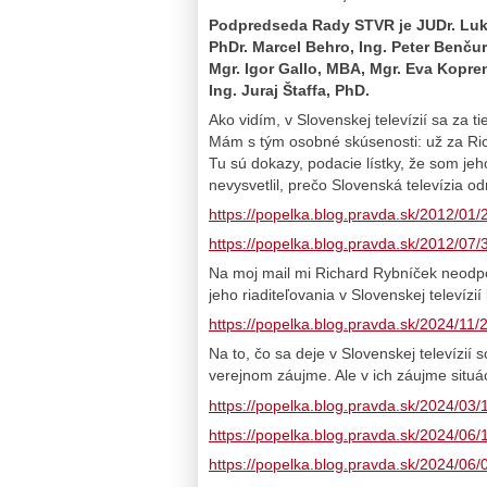
Podpredseda Rady STVR je JUDr. Luk
PhDr. Marcel Behro, Ing. Peter Benčur
Mgr. Igor Gallo, MBA, Mgr. Eva Kopren
Ing. Juraj Štaffa, PhD.
Ako vidím, v Slovenskej televízií sa za t
Mám s tým osobné skúsenosti: už za Ri
Tu sú dokazy, podacie lístky, že som jeh
nevysvetlil, prečo Slovenská televízia od
https://popelka.blog.pravda.sk/2012/01/21
https://popelka.blog.pravda.sk/2012/07/3
Na moj mail mi Richard Rybníček neodpov
jeho riaditeľovania v Slovenskej televíz
https://popelka.blog.pravda.sk/2024/11/25
Na to, čo sa deje v Slovenskej televízií s
verejnom záujme. Ale v ich záujme situ
https://popelka.blog.pravda.sk/2024/03/1
https://popelka.blog.pravda.sk/2024/06/1
https://popelka.blog.pravda.sk/2024/06/