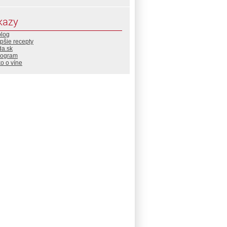
kazy
blog
pšie recepty
da.sk
rogram
o o víne