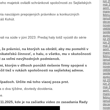
jún 
ho majetok ovládli schránkové spoločnosti zo Sejšelských
máj 
apríl
mare
lária navzájom prepojených právnikov a konkurzných
febr
janu
áš Kohút.
dece
nove
októ
sept
augu
i na súde v júni 2023. Predaj haly totiž vyústil do série
júl 2
jún 
máj 
, že právnici, na ktorých sa obrátil, aby mu pomohli v
apríl
mare
odnikateľskú činnosť, o halu, o všetko, mu v skutočnosti
febr
šiel za veľmi nevýhodných podmienok.
janu
dece
ľmi, ktorým v dlhoch ponúkli riešenie firmy spojené s
nove
októ
l tiež v rukách spoločnosti na sejšelskej adrese.
sept
augu
júl 2
rípadoch. Určite má toho viacej poza prst.
jún 
máj 
a o dva týždne, dovtedy dovidenia.
apríl
mare
e.
febr
janu
.11.2025, kde je na začiatku video zo zasadania Rady
dece
nove