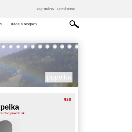
Registrácia
Prihlásenie
y
popelka
RSS
pelka
ka.blog.pravda.sk