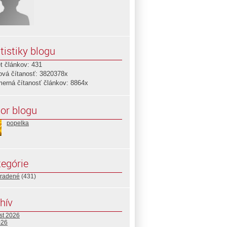
tistiky blogu
t článkov: 431
ová čítanosť: 3820378x
merná čítanosť článkov: 8864x
or blogu
popelka
egórie
radené
(431)
hív
st 2026
026