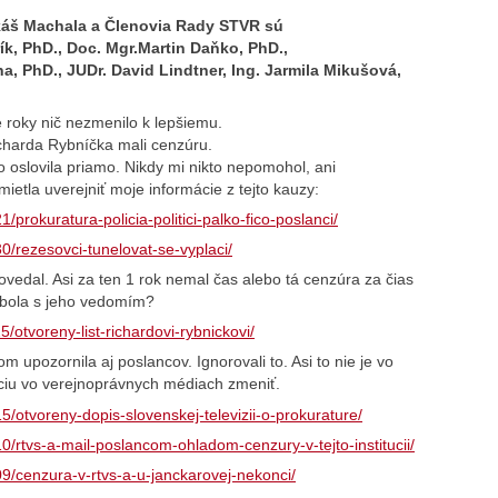
áš Machala a Členovia Rady STVR sú
ík, PhD., Doc. Mgr.Martin Daňko, PhD.,
a, PhD., JUDr. David Lindtner, Ing. Jarmila Mikušová,
ie roky nič nezmenilo k lepšiemu.
charda Rybníčka mali cenzúru.
o oslovila priamo. Nikdy mi nikto nepomohol, ani
mietla uverejniť moje informácie z tejto kauzy:
/prokuratura-policia-politici-palko-fico-poslanci/
0/rezesovci-tunelovat-se-vyplaci/
edal. Asi za ten 1 rok nemal čas alebo tá cenzúra za čias
ií bola s jeho vedomím?
/otvoreny-list-richardovi-rybnickovi/
om upozornila aj poslancov. Ignorovali to. Asi to nie je vo
áciu vo verejnoprávnych médiach zmeniť.
5/otvoreny-dopis-slovenskej-televizii-o-prokurature/
0/rtvs-a-mail-poslancom-ohladom-cenzury-v-tejto-institucii/
09/cenzura-v-rtvs-a-u-janckarovej-nekonci/