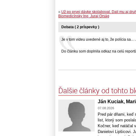
«
Už po prvej dávke skolaboval. Dali mu aj dru
Biomedicínsky Ing. Juraj Orság
Debata ( 2 príspevky )
Je v tom videu uvedené aj to, že polícia sa... ..
Do článku som doplnila odkaz na celú reportáž,
Ďalšie články od tohto b
Ján Kuciak, Mari
07.08.2026
Pred pár dňami, keď 
list, ktorý som posla
Kočner, keď natáčal v
Danielovi Lipšicovi. 