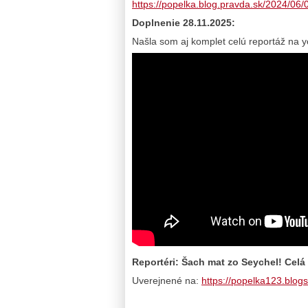
https://popelka.blog.pravda.sk/2024/06/
Doplnenie 28.11.2025:
Našla som aj komplet celú reportáž na y
Reportéri: Šach mat zo Seychel! Cel
Uverejnené na:
https://popelka123.blog