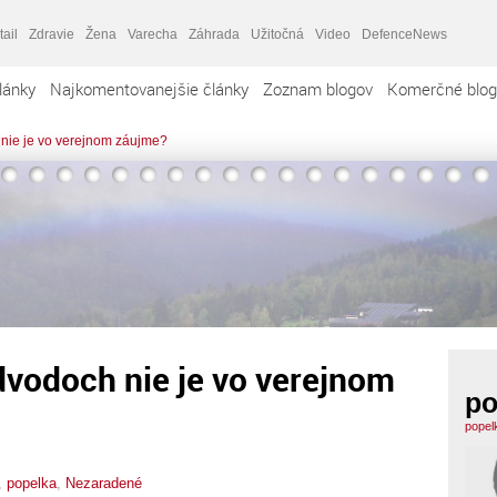
tail
Zdravie
Žena
Varecha
Záhrada
Užitočná
Video
DefenceNews
lánky
Najkomentovanejšie články
Zoznam blogov
Komerčné blog
nie je vo verejnom záujme?
dvodoch nie je vo verejnom
po
popel
,
popelka
,
Nezaradené