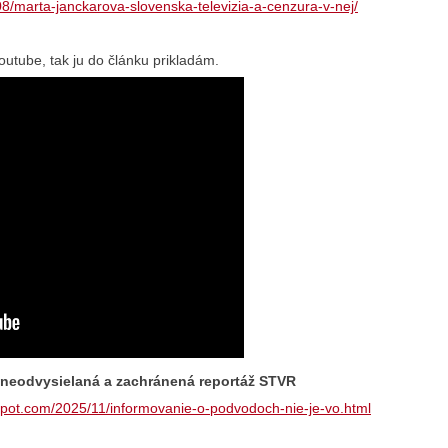
08/marta-janckarova-slovenska-televizia-a-cenzura-v-nej/
outube, tak ju do článku prikladám.
á neodvysielaná a zachránená reportáž STVR
spot.com/2025/11/informovanie-o-podvodoch-nie-je-vo.html