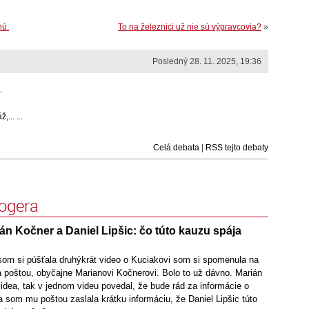
hú.
To na železnici už nie sú výpravcovia?
»
Posledný 28. 11. 2025, 19:36
.
... ...
Celá debata
|
RSS tejto debaty
logera
án Kočner a Daniel Lipšic: čo túto kauzu spája
som si púšťala druhýkrát video o Kuciakovi som si spomenula na
la poštou, obyčajne Marianovi Kočnerovi. Bolo to už dávno. Marián
idea, tak v jednom videu povedal, že bude rád za informácie o
Ja som mu poštou zaslala krátku informáciu, že Daniel Lipšic túto