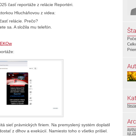
5 časť reportáže z relácie Reportéri.
ktorkou Hlucháňovou z videa:
časť relácie. Prečo?
e sa. A složila mu telefón.
Šta
Poče
_hEKOw
Celk
Prie
portáže:
Aut
Kat
Neza
Arc
žitá sieť právnických firiem. Na premyslený systém doplatil
augu
ostať z dlhov a exekúcií. Namiesto toho o všetko prišiel.
júl 2