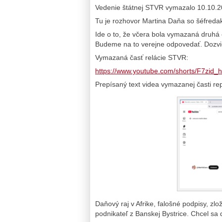
Vedenie štátnej STVR vymazalo 10.10.202
Tu je rozhovor Martina Daňa so šéfreda
Ide o to, že včera bola vymazaná druhá 
Budeme na to verejne odpovedať. Dozviet
Vymazaná časť relácie STVR:
https://www.youtube.com/shorts/F7zid
Prepísaný text videa vymazanej časti re
Daňový raj v Afrike, falošné podpisy, zlo
podnikateľ z Banskej Bystrice. Chcel sa d