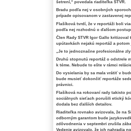
šetrení,“ povedala riaditeľka STVR.
Bradu podľa nej v osobných sporoch z
prípade opisovanom v zastavenej repo
Flašíková tvrdí, že v reportáži boli
podľa nej rozhodnú o ďalšom postup
Člen Rady STVR Igor Gallo kritizoval 
upútavkách nejakú reportáž a potom 
„Je to jednoznačne profesionálne zly
Druhú stopnutú reportáž o odstrele 
k téme. Nebude to ešte v rámci reláci
Do vysielania by sa mala vrátiť v bu
bude musieť dokončiť reportáže sede
právnici.
Flašíková na rokovaní rady takisto po
sociálnych sieťach porušili etický k
dodala bez ďalších detailov.
Riaditeľka rovnako avizovala, že na 
odborným garantom bude jazykovedk
zdôvodnenia v septembri zrušila záb
Vedenie avizovalo, že ich nahradia n