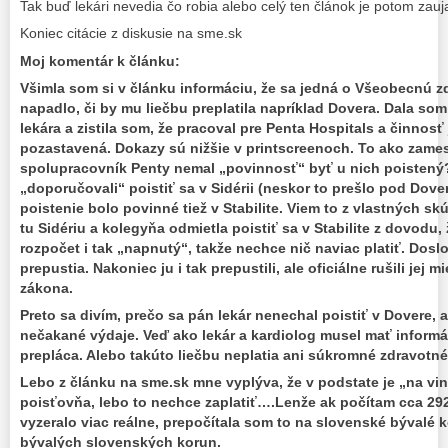
Tak buď lekári nevedia čo robia alebo celý ten článok je potom zau
Koniec citácie z diskusie na sme.sk
Moj komentár k článku:
Všimla som si v článku informáciu, že sa jedná o Všeobecnú z
napadlo, či by mu liečbu preplatila napríklad Dovera. Dala so
lekára a zistila som, že pracoval pre Penta Hospitals a činnosť 
pozastavená. Dokazy sú nižšie v printscreenoch. To ako zame
spolupracovník Penty nemal „povinnosť“ byť u nich poistený
„doporučovali“ poistiť sa v Sidérii (neskor to prešlo pod Do
poistenie bolo povinné tiež v Stabilite. Viem to z vlastných s
tu Sidériu a kolegyňa odmietla poistiť sa v Stabilite z dovodu,
rozpočet i tak „napnutý“, takže nechce nič naviac platiť. Doslov
prepustia. Nakoniec ju i tak prepustili, ale oficiálne rušili jej 
zákona.
Preto sa divím, prečo sa pán lekár nenechal poistiť v Dovere, a
nečakané výdaje. Veď ako lekár a kardiolog musel mať informá
prepláca. Alebo takúto liečbu neplatia ani súkromné zdravotn
Lebo z článku na sme.sk mne vyplýva, že v podstate je „na v
poisťovňa, lebo to nechce zaplatiť….Lenže ak počítam cca 292 
vyzeralo viac reálne, prepočítala som to na slovenské bývalé k
bývalých slovenských korun.