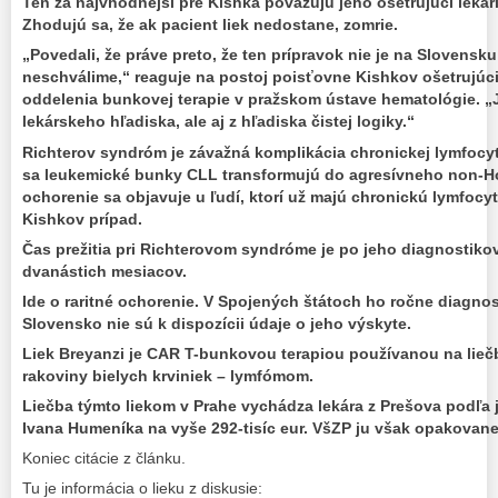
Ten za najvhodnejší pre Kishka považujú jeho ošetrujúci lekár
Zhodujú sa, že ak pacient liek nedostane, zomrie.
„Povedali, že práve preto, že ten prípravok nie je na Slovensk
neschválime,“ reaguje na postoj poisťovne Kishkov ošetrujúci 
oddelenia bunkovej terapie v pražskom ústave hematológie. „J
lekárskeho hľadiska, ale aj z hľadiska čistej logiky.“
Richterov syndróm je závažná komplikácia chronickej lymfocytá
sa leukemické bunky CLL transformujú do agresívneho non-
ochorenie sa objavuje u ľudí, ktorí už majú chronickú lymfocyt
Kishkov prípad.
Čas prežitia pri Richterovom syndróme je po jeho diagnostikov
dvanástich mesiacov.
Ide o raritné ochorenie. V Spojených štátoch ho ročne diagnos
Slovensko nie sú k dispozícii údaje o jeho výskyte.
Liek Breyanzi je CAR T-bunkovou terapiou používanou na lieč
rakoviny bielych krviniek – lymfómom.
Liečba týmto liekom v Prahe vychádza lekára z Prešova podľa
Ivana Humeníka na vyše 292-tisíc eur. VšZP ju však opakovane
Koniec citácie z článku.
Tu je informácia o lieku z diskusie: