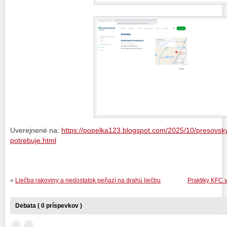
Uverejnené na:
https://popelka123.blogspot.com/2025/10/presovsky
potrebuje.html
«
Liečba rakoviny a nedostatok peňazí na drahú liečbu
Praktiky KFC v
Debata ( 0 príspevkov )