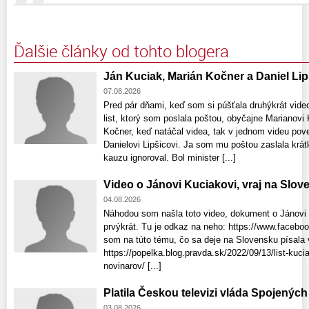
Ďalšie články od tohto blogera
Ján Kuciak, Marián Kočner a Daniel Lip
07.08.2026
Pred pár dňami, keď som si púšťala druhýkrát vid
list, ktorý som poslala poštou, obyčajne Marianovi
Kočner, keď natáčal videa, tak v jednom videu pove
Danielovi Lipšicovi. Ja som mu poštou zaslala krátk
kauzu ignoroval. Bol minister [...]
Video o Jánovi Kuciakovi, vraj na Slo
04.08.2026
Náhodou som našla toto video, dokument o Jánovi 
prvýkrát. Tu je odkaz na neho: https://www.faceb
som na túto tému, čo sa deje na Slovensku písala 
https://popelka.blog.pravda.sk/2022/09/13/list-ku
novinarov/ [...]
Platila Českou televizi vláda Spojenýc
03.08.2026