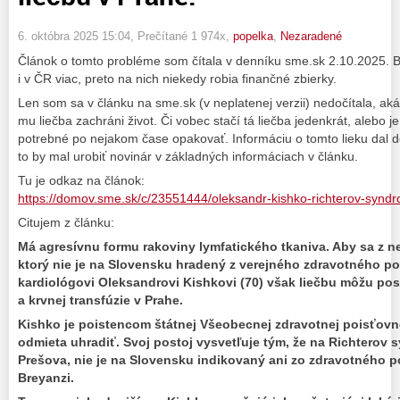
6. októbra 2025 15:04
, Prečítané 1 974x,
popelka
,
Nezaradené
Článok o tomto probléme som čítala v denníku sme.sk 2.10.2025. 
i v ČR viac, preto na nich niekedy robia finančné zbierky.
Len som sa v článku na sme.sk (v neplatenej verzii) nedočítala, a
mu liečba zachráni život. Či vobec stačí tá liečba jedenkrát, alebo 
potrebné po nejakom čase opakovať. Informáciu o tomto lieku dal do 
to by mal urobiť novinár v základných informáciach v článku.
Tu je odkaz na článok:
https://domov.sme.sk/c/23551444/oleksandr-kishko-richterov-syndr
Citujem z článku:
Má agresívnu formu rakoviny lymfatického tkaniva. Aby sa z nej 
ktorý nie je na Slovensku hradený z verejného zdravotného p
kardiológovi Oleksandrovi Kishkovi (70) však liečbu môžu po
a krvnej transfúzie v Prahe.
Kishko je poistencom štátnej Všeobecnej zdravotnej poisťovn
odmieta uhradiť. Svoj postoj vysvetľuje tým, že na Richterov s
Prešova, nie je na Slovensku indikovaný ani zo zdravotného p
Breyanzi.