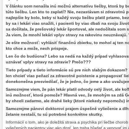
V článku som nenašla inú možnú alternatívu liečby, ktorá by b
túto liečbu. Len kto to zaplatí? Nie, nezastávam si zdravotnú p
najlepšie by bolo, keby si každý svoju liečbu platil priamo, b
by sa i lekári viac snažili, i pacienti by viac dbali na svoju ž
sa dočítala, že prešovský lekár športoval, ale nedočítala som s
Ja viem, že mnohí lekári vplyv stravy na rakovinu neuznávajú.
Je ešte možnosť: vyhlásiť finančnú zbierku, to mohol aj ten no
kto chce a može, nech prispeje.
Len čo do budúcna? Lebo sa nedá na každý prípad vyhlasovať 
uznávať vplyv stravy na zdravie? Prečo???
Tieto prípady a tieto informácie sú pre nich slabým dokazom
len chcieť viac peňazí za zdravotné poistenie a propagovať l
donekonečna presviedčať, že je jedno, čo jeme a ako uvažuj
Samozrejme viem, že pán lekár platil odvody celý život, ale ko
inú možnosť, ktorá pomože? Hlavná vec, že mnohým sa zdá G
by chceli zadarmo, ale drahé lieky (ktoré niekedy nepomožu) i
Samozrejme pánovi doktorovi prajem úspešné vyliečenie a dlhý
želanie nestačí, tu sú potrebné konkrétne skutky.
Informácií o tom, ako je doležitá strava a psychika pri liečbe chorob 
vyliečených pacientov viac ako dosť. len treba hľadať a venovať im 