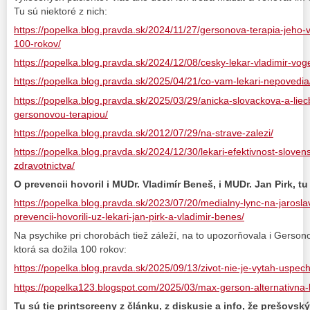
Tu sú niektoré z nich:
https://popelka.blog.pravda.sk/2024/11/27/gersonova-terapia-jeho-v
100-rokov/
https://popelka.blog.pravda.sk/2024/12/08/cesky-lekar-vladimir-voge
https://popelka.blog.pravda.sk/2025/04/21/co-vam-lekari-nepovedia
https://popelka.blog.pravda.sk/2025/03/29/anicka-slovackova-a-lie
gersonovou-terapiou/
https://popelka.blog.pravda.sk/2012/07/29/na-strave-zalezi/
https://popelka.blog.pravda.sk/2024/12/30/lekari-efektivnost-slove
zdravotnictva/
O prevencii hovoril i MUDr. Vladimír Beneš, i MUDr. Jan Pirk, t
https://popelka.blog.pravda.sk/2023/07/20/medialny-lync-na-jarosl
prevencii-hovorili-uz-lekari-jan-pirk-a-vladimir-benes/
Na psychike pri chorobách tiež záleží, na to upozorňovala i Gerson
ktorá sa dožila 100 rokov:
https://popelka.blog.pravda.sk/2025/09/13/zivot-nie-je-vytah-uspec
https://popelka123.blogspot.com/2025/03/max-gerson-alternativna-l
Tu sú tie printscreeny z článku, z diskusie a info, že prešovsk