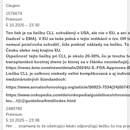
Citujem:
1576679
Prémium
5.10.2025 – 23:30
Ten liek je na liečbu CLL schválený v USA, ale nie v EU, a ani 
žiadosť u EMA). V EU sa teda jedná v tejto indikácii o tzv. Off 
nemusí poisťovňa schváliť, čiže prebrať náklady na liečbu. To p
Česku alebo inej krajine EU.
Úspešnosť tejto liečby pri CLL je okolo 20-30%, čo je trochu h
transplantácii kostnej drene (o ktorej sa v článku nezmieňujú).
https://news.bms.com/news/details/2024/U.S.-FDA-Approves-
Liečba CLL je celkovo niekedy veľmi komplikovaná a aj individ
medzinárodných štandardoch:
https://www.annalsofoncology.org/article/S0923-7534(24)00747-
https://www.onkopedia.com/de/onkopedia/guidelines/chronis
leu…/@@guideline/html/index.html
2480780
Prémium
5.10.2025 – 23:38
Hm … znamená to že ošetrujúci lekári odporúčajú liečbu čo ma p