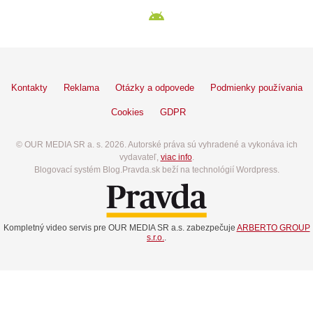
Kontakty
Reklama
Otázky a odpovede
Podmienky používania
Cookies
GDPR
© OUR MEDIA SR a. s. 2026. Autorské práva sú vyhradené a vykonáva ich
vydavateľ,
viac info
.
Blogovací systém Blog.Pravda.sk beží na technológií Wordpress.
Kompletný video servis pre OUR MEDIA SR a.s. zabezpečuje
ARBERTO GROUP
s.r.o.
.