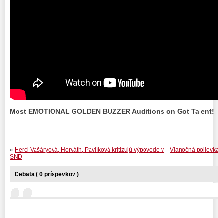
Most EMOTIONAL GOLDEN BUZZER Auditions on Got Talent!
«
Herci Vašáryová, Horváth, Pavlíková kritizujú výpovede v
Vianočná polievka 
SND
Debata ( 0 príspevkov )