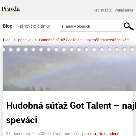
Registrácia
Prihlásenie
Blog
Najnovšie články
Najčítanejšie články
Blog
>
popelka
>
Hudobná súťaž Got Talent - najlepší amatérskí speváci
Najkomentovanejšie články
Zoznam blogov
Komerčné blogy
Hudobná súťaž Got Talent – naj
speváci
31. decembra 2025 08:00
, Prečítané 937x,
popelka
,
Nezaradené