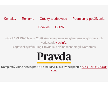
Kontakty
Reklama
Otázky a odpovede
Podmienky používania
Cookies
GDPR
© OUR MEDIA SR a. s. 2026. Autorské práva sú vyhradené a vykonáva ich
vydavateľ,
viac info
.
Blogovací systém Blog.Pravda.sk beží na technológií Wordpress.
Kompletný video servis pre OUR MEDIA SR a.s. zabezpečuje
ARBERTO GROUP
s.r.o.
.