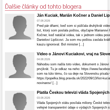
Ďalšie články od tohto blogera
Ján Kuciak, Marián Kočner a Daniel Lip
07.08.2026
Pred pár dňami, keď som si púšťala druhýkrát vid
list, ktorý som poslala poštou, obyčajne Marianovi
Kočner, keď natáčal videa, tak v jednom videu pove
Danielovi Lipšicovi. Ja som mu poštou zaslala krátk
kauzu ignoroval. Bol minister [...]
Video o Jánovi Kuciakovi, vraj na Slo
04.08.2026
Náhodou som našla toto video, dokument o Jánovi 
prvýkrát. Tu je odkaz na neho: https://www.faceb
som na túto tému, čo sa deje na Slovensku písala 
https://popelka.blog.pravda.sk/2022/09/13/list-ku
novinarov/ [...]
Platila Českou televizi vláda Spojenýc
03.08.2026
Vláda Spojených státu posílala miliony České tele
veřejné transparentní údaje o výdajích Spojených 