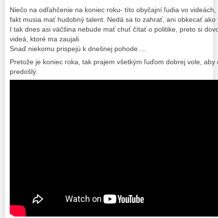
Niečo na odľahčenie na koniec roku- títo obyčajní ľudia vo videách, 
fakt musia mať hudobný talent. Nedá sa to zahrať, ani obkecať ako v
I tak dnes asi väčšina nebude mať chuť čítať o politike, preto si d
videá, ktoré ma zaujali.
Snaď niekomu prispejú k dnešnej pohode….
Pretože je koniec roka, tak prajem všetkým ľuďom dobrej vole, aby ď
predošlý.