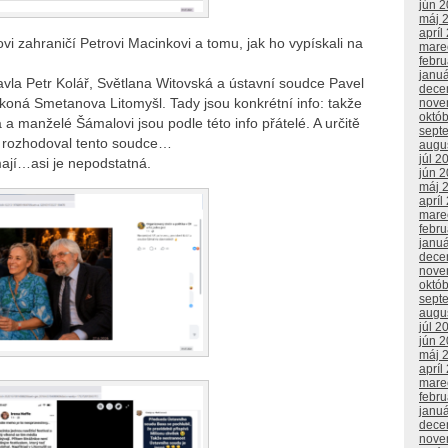
jún 
máj 
apríl
i zahraničí Petrovi Macinkovi a tomu, jak ho vypískali na
mare
febr
janu
avla Petr Kolář, Světlana Witovská a ústavní soudce Pavel
dece
 koná Smetanova Litomyšl. Tady jsou konkrétní info: takže
nove
októ
a manželé Šámalovi jsou podle této info přátelé. A určitě
sept
a rozhodoval tento soudce…
augu
júl 2
mají…asi je nepodstatná.
jún 
máj 
apríl
mare
febr
janu
dece
nove
októ
sept
augu
júl 2
jún 
máj 
apríl
mare
febr
janu
dece
nove