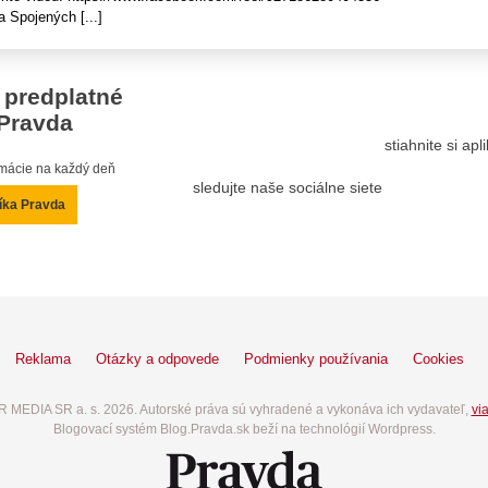
a Spojených [...]
 predplatné
Pravda
stiahnite si ap
ormácie na každý deň
sledujte naše sociálne siete
íka Pravda
Reklama
Otázky a odpovede
Podmienky používania
Cookies
 MEDIA SR a. s. 2026. Autorské práva sú vyhradené a vykonáva ich vydavateľ,
via
Blogovací systém Blog.Pravda.sk beží na technológií Wordpress.