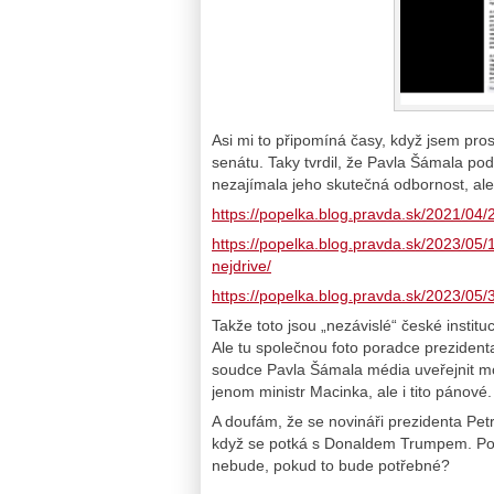
Asi mi to připomíná časy, když jsem pro
senátu. Taky tvrdil, že Pavla Šámala pod
nezajímala jeho skutečná odbornost, ale 
https://popelka.blog.pravda.sk/2021/04/
https://popelka.blog.pravda.sk/2023/05/1
nejdrive/
https://popelka.blog.pravda.sk/2023/05
Takže toto jsou „nezávislé“ české institu
Ale tu společnou foto poradce prezident
soudce Pavla Šámala média uveřejnit mo
jenom ministr Macinka, ale i tito pánové.
A doufám, že se novináři prezidenta Pet
když se potká s Donaldem Trumpem. Po
nebude, pokud to bude potřebné?