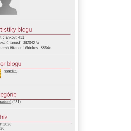
tistiky blogu
t článkov: 431
ová čítanosť: 3820427x
merná čítanosť článkov: 8864x
or blogu
popelka
egórie
radené
(431)
hív
st 2026
026