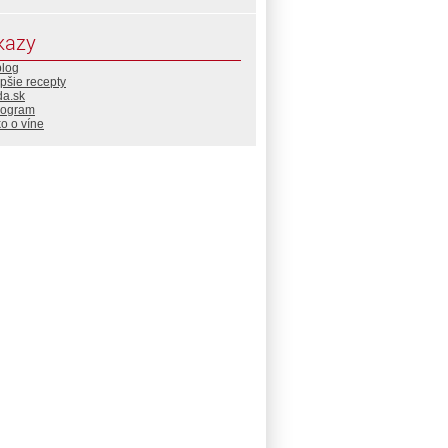
kazy
blog
pšie recepty
da.sk
rogram
o o víne