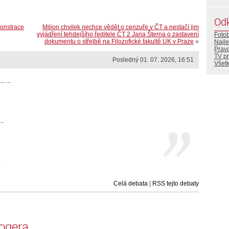
Od
onstrace
Milion chvilek nechce vědět o cenzuře v ČT a nestačí jim
vyjádření tehdejšího ředitele ČT 2 Jana Šterna o zastavení
Foto
dokumentu o střelbě na Filozofické fakultě UK v Praze
»
Najle
Prav
TV p
Posledný 01. 07. 2026, 16:51
Všetk
. ...
..
.
Celá debata
|
RSS tejto debaty
logera