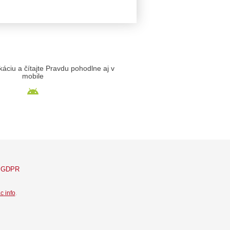
likáciu a čítajte Pravdu pohodlne aj v
mobile
GDPR
c info
.