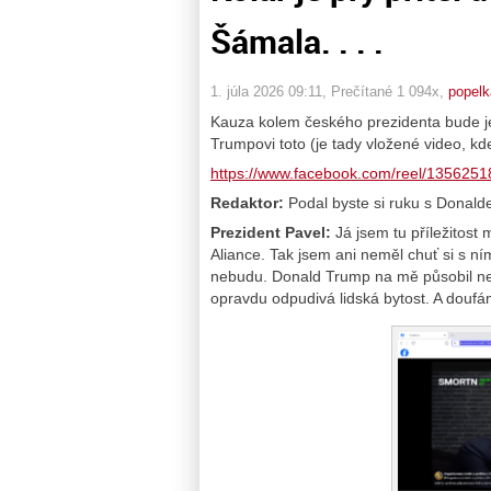
Šámala. . . .
1. júla 2026 09:11
, Prečítané 1 094x,
popelk
Kauza kolem českého prezidenta bude j
Trumpovi toto (je tady vložené video, kde
https://www.facebook.com/reel/135625
Redaktor:
Podal byste si ruku s Dona
Prezident Pavel:
Já jsem tu příležitost
Aliance. Tak jsem ani neměl chuť si s ním
nebudu. Donald Trump na mě působil ne
opravdu odpudivá lidská bytost. A doufám