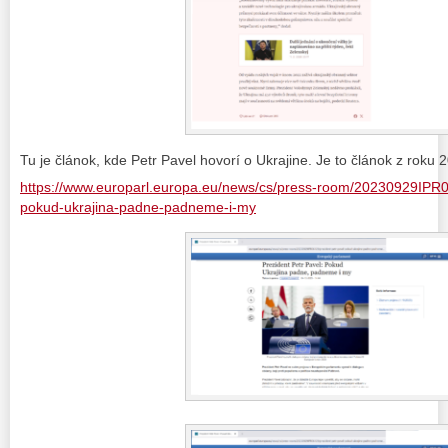
Tu je článok, kde Petr Pavel hovorí o Ukrajine. Je to článok z roku 
https://www.europarl.europa.eu/news/cs/press-room/20230929IPR0
pokud-ukrajina-padne-padneme-i-my