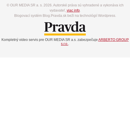
© OUR MEDIA SR a. s. 2026. Autorské práva sú vyhradené a vykonáva ich
vydavateľ,
viac info
.
Blogovací systém Blog.Pravda.sk beží na technológií Wordpress.
Kompletný video servis pre OUR MEDIA SR a.s. zabezpečuje
ARBERTO GROUP
s.r.o.
.