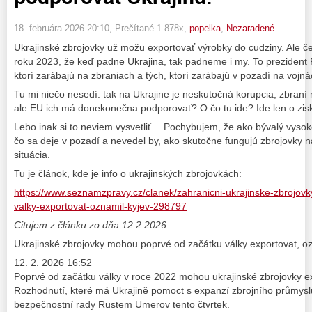
18. februára 2026 20:10
, Prečítané 1 878x,
popelka
,
Nezaradené
Ukrajinské zbrojovky už možu exportovať výrobky do cudziny. Ale čes
roku 2023, že keď padne Ukrajina, tak padneme i my. To prezident P
ktorí zarábajú na zbraniach a tých, ktorí zarábajú v pozadí na vojn
Tu mi niečo nesedí: tak na Ukrajine je neskutočná korupcia, zbraní
ale EU ich má donekonečna podporovať? O čo tu ide? Ide len o zis
Lebo inak si to neviem vysvetliť….Pochybujem, že ako bývalý vyso
čo sa deje v pozadí a nevedel by, ako skutočne fungujú zbrojovky n
situácia.
Tu je článok, kde je info o ukrajinských zbrojovkách:
https://www.seznamzpravy.cz/clanek/zahranicni-ukrajinske-zbrojo
valky-exportovat-oznamil-kyjev-298797
Citujem z článku zo dňa 12.2.2026:
Ukrajinské zbrojovky mohou poprvé od začátku války exportovat, o
12. 2. 2026 16:52
Poprvé od začátku války v roce 2022 mohou ukrajinské zbrojovky ex
Rozhodnutí, které má Ukrajině pomoct s expanzí zbrojního průmysl
bezpečnostní rady Rustem Umerov tento čtvrtek.