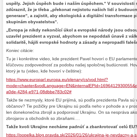
uspěly. Jejich úspěch bude i naším úspěchem.“ V souvislosti s
zdůraznil, že je třeba „překonat nejistotu našich lidí z budouc
generace“, a zajistit, aby ekologická a digitální transformace
skupinám obyvatelstva“.
„Evropa je nikdy nekončící úkol a evropské národy jsou odso
uzavřel prezident a vyzval, abychom se nepoddali únavě z válk
solidaritě, hájili evropské hodnoty a zásady a nepropadli fal
Koniec citácie:
Tu je i konkrétne video, kde prezident Pavel hovorí o EU parlamente 
kľúčovou zodpovednosť za podobu našej spoločnej budúcnosti. Hovo
ktorý je tu (video, kde hovorí v češtine):
https://www.europarl.europa.eu/plenary/cs/vod.html?
mode=chapter&vodLanguage=EN&internalEPId=1696412930055&pr
a0de-4284-e971-08dbbe783c02#
Takže tie nezmysly, ktoré EU prijímá, sú podľa prezidenta Pavla sú
občanov? Tie požičky pre Ukrajinu sú podľa neho v pohode a v pr
len donekonečna zbrojil a podporoval Ukrajinu. On sa nespráva ako 
zbrojarov a obchodník so zbraňami….
Takže kvoli Ukrajine necháme padnúť a zbankrotovať celú EU
https://popelka.blog.pravda.sk/2026/01/26/ukrajina-je-nevdacny-a-