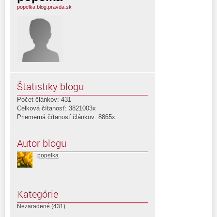
popelka.blog.pravda.sk
Štatistiky blogu
Počet článkov: 431
Celková čítanosť: 3821003x
Priemerná čítanosť článkov: 8865x
Autor blogu
popelka
Kategórie
Nezaradené
(431)