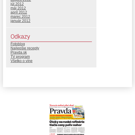
júl 2012
máj 2012
apríl 2012
marec 2012
január 2012
Odkazy
Fotoblog
Najlepšie recepty
Pravda.sk
TV program
Všetko o víne