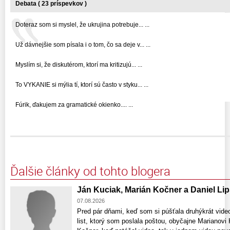
Debata ( 23 príspevkov )
Doteraz som si myslel, že ukrujina potrebuje... ...
Už dávnejšie som písala i o tom, čo sa deje v... ...
Myslím si, že diskutérom, ktorí ma kritizujú... ...
To VYKANIE si mýlia tí, ktorí sú často v styku... ...
Fúrik, ďakujem za gramatické okienko.... ...
Ďalšie články od tohto blogera
Ján Kuciak, Marián Kočner a Daniel Lip
07.08.2026
Pred pár dňami, keď som si púšťala druhýkrát vid
list, ktorý som poslala poštou, obyčajne Marianovi