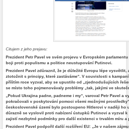
Citujem z jeho prejavu:
Prezident Petr Pavel ve svém projevu v Evropském parlamentu 
boji proti populismu a politice neustupování Putinovi.
Prezident Pavel zdůraznil, že je důležité Evropu lépe vysvětlit
ztotožnit s principy, které zastáváme“. V souvislosti s kampa
příštím roce vyzval, aby se upustilo od „zjednodušujících řeše
se místo toho pojmenovávaly problémy „tak, jakými ve skutečn
„Pokud Ukrajina padne, padneme i my“, varoval Petr Pavel a v
pokračovali v poskytování pomoci všemi možnými prostředky“
československé území bylo postoupeno Hitlerovi v naději ho u
důrazně se vyslovil proti nabízení ústupků Putinovi a vyzval k
zajistí nezbytné podmínky pro další existenci v trvalém míru a 
Prezident Pavel podpořil další rozšíření EU: „Je v našem zájm