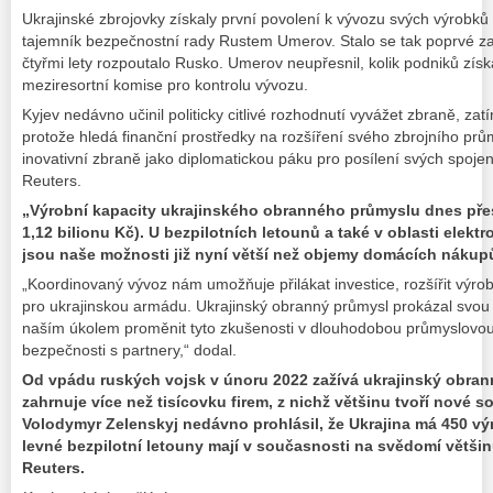
Ukrajinské zbrojovky získaly první povolení k vývozu svých výrobků d
tajemník bezpečnostní rady Rustem Umerov. Stalo se tak poprvé za 
čtyřmi lety rozpoutalo Rusko. Umerov neupřesnil, kolik podniků získ
meziresortní komise pro kontrolu vývozu.
Kyjev nedávno učinil politicky citlivé rozhodnutí vyvážet zbraně, za
protože hledá finanční prostředky na rozšíření svého zbrojního prům
inovativní zbraně jako diplomatickou páku pro posílení svých spoj
Reuters.
„Výrobní kapacity ukrajinského obranného průmyslu dnes přesa
1,12 bilionu Kč). U bezpilotních letounů a také v oblasti elek
jsou naše možnosti již nyní větší než objemy domácích nákup
„Koordinovaný vývoz nám umožňuje přilákat investice, rozšířit výro
pro ukrajinskou armádu. Ukrajinský obranný průmysl prokázal svou ú
naším úkolem proměnit tyto zkušenosti v dlouhodobou průmyslovou
bezpečnosti s partnery,“ dodal.
Od vpádu ruských vojsk v únoru 2022 zažívá ukrajinský obrann
zahrnuje více než tisícovku firem, z nichž většinu tvoří nové s
Volodymyr Zelenskyj nedávno prohlásil, že Ukrajina má 450 vý
levné bezpilotní letouny mají v současnosti na svědomí většin
Reuters.