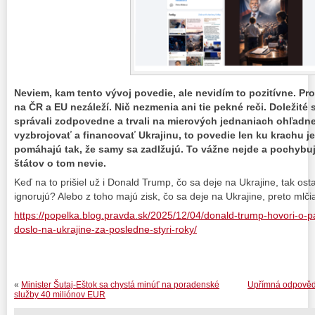
Neviem, kam tento vývoj povedie, ale nevidím to pozitívne. Pro
na ČR a EU nezáleží. Nič nezmenia ani tie pekné reči. Doležité
správali zodpovedne a trvali na mierových jednaniach ohľadn
vyzbrojovať a financovať Ukrajinu, to povedie len ku krachu je
pomáhajú tak, že samy sa zadlžujú. To vážne nejde a pochybu
štátov o tom nevie.
Keď na to prišiel už i Donald Trump, čo sa deje na Ukrajine, tak ostatn
ignorujú? Alebo z toho majú zisk, čo sa deje na Ukrajine, preto mlči
https://popelka.blog.pravda.sk/2025/12/04/donald-trump-hovori-o-
doslo-na-ukrajine-za-posledne-styri-roky/
«
Minister Šutaj-Eštok sa chystá minúť na poradenské
Upřímná odpověď 
služby 40 miliónov EUR