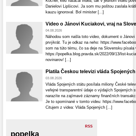
Kočner, keď natáčal videa, tak v jednom videu pove
Danielovi Lipšicovi. Ja som mu poštou zaslala krátk
kauzu ignoroval. Bol minister [...]
Video o Jánovi Kuciakovi, vraj na Slo
04.08.2026
Náhodou som našla toto video, dokument o Jánovi 
prvýkrát. Tu je odkaz na neho: https://www.faceb
som na túto tému, čo sa deje na Slovensku písala 
https://popelka.blog.pravda.sk/2022/09/13/list-ku
novinarov/ [...]
Platila Českou televizi vláda Spojenýc
03.08.2026
Vláda Spojených státu posílala miliony České tele
veřejné transparentní údaje o výdajích Spojených 
narazíte na zajímavé záznamy finančních transakcí
Je to spomínané v tomto videu: https://www.face
Citujem z videa: Vláda Spojených [...]
RSS
popelka