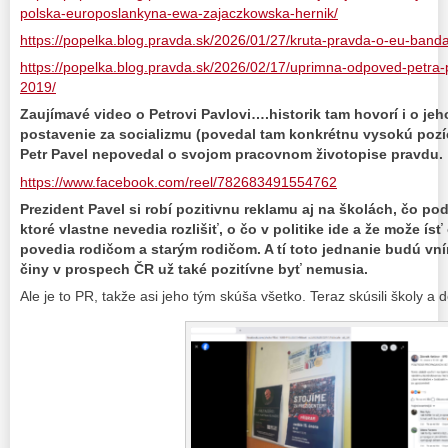
polska-europoslankyna-ewa-zajaczkowska-hernik/
https://popelka.blog.pravda.sk/2026/01/27/kruta-pravda-o-eu-banda
https://popelka.blog.pravda.sk/2026/02/17/uprimna-odpoved-petra-
2019/
Zaujímavé video o Petrovi Pavlovi….historik tam hovorí i o jeh
postavenie za socializmu (povedal tam konkrétnu vysokú pozíc
Petr Pavel nepovedal o svojom pracovnom životopise pravdu.
https://www.facebook.com/reel/782683491554762
Prezident Pavel si robí pozitivnu reklamu aj na školách, čo pod
ktoré vlastne nevedia rozlišiť, o čo v politike ide a že može ísť
povedia rodičom a starým rodičom. A tí toto jednanie budú vn
činy v prospech ČR už také pozitívne byť nemusia.
Ale je to PR, takže asi jeho tým skúša všetko. Teraz skúsili školy a de