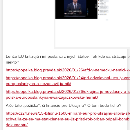
Lenže EU kritizujú i iní poslanci z iných štátov. Tak kde sa strácajú 
niekto?
https://popelka.blog.pravda.sk/2026/01/26/afd-v-nemecku-nemlci-k-
https://popelka.blog.pravda.sk/2026/01/24/pri-odvolavani-ursuly-vo
europoslankyna-a-nezastavil-ju-nik/
https://popelka.blog.pravda.sk/2026/01/26/ukrajina-je-nevdacny-a-
polska-europoslankyna-ewa-zajaczkowska-hernik/
A čo táto „požička“, či financie pre Ukrajinu? O tom bude ticho?
https://cz24.news/15-bilionu-1500-miliard-eur-pro-ukrajinu-slibila-si
schvalila-ze-se-ma-stat-clenem-eu-jiz-pristi-rok-orban-odpalil-bom
dokumentu/