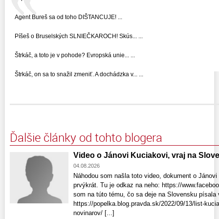
Agent Bureš sa od toho DIŠTANCUJE! ...
Píšeš o Bruselských SLNIEČKAROCH! Skús... ...
Štrkáč, a toto je v pohode? Evropská unie... ...
Štrkáč, on sa to snažil zmeniť. A dochádzka v... ...
Ďalšie články od tohto blogera
Video o Jánovi Kuciakovi, vraj na Slo
04.08.2026
Náhodou som našla toto video, dokument o Jánovi 
prvýkrát. Tu je odkaz na neho: https://www.faceb
som na túto tému, čo sa deje na Slovensku písala 
https://popelka.blog.pravda.sk/2022/09/13/list-ku
novinarov/ [...]