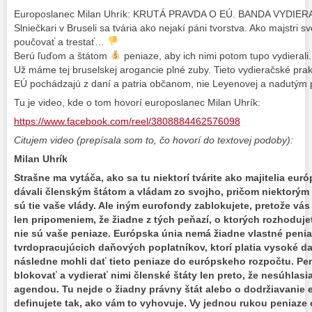
Europoslanec Milan Uhrík: KRUTÁ PRAVDA O EÚ. BANDA VYDI
Slniečkari v Bruseli sa tvária ako nejakí páni tvorstva. Ako majstri 
poučovať a trestať…
Berú ľuďom a štátom
peniaze, aby ich nimi potom tupo vydierali.
Už máme tej bruselskej arogancie plné zuby. Tieto vydieračské pra
EÚ pochádzajú z daní a patria občanom, nie Leyenovej a nadutým 
Tu je video, kde o tom hovorí europoslanec Milan Uhrík:
https://www.facebook.com/reel/3808884462576098
Citujem video (prepísala som to, čo hovorí do textovej podoby):
Milan Uhrík
Strašne ma vytáča, ako sa tu niektorí tvárite ako majitelia eu
dávali členským štátom a vládam zo svojho, pričom niektorým 
sú tie vaše vlády. Ale iným eurofondy zablokujete, pretože v
len pripomeniem, že žiadne z tých peňazí, o ktorých rozhodujet
nie sú vaše peniaze. Európska únia nemá žiadne vlastné penia
tvrdopracujúcich daňových poplatníkov, ktorí platia vysoké d
následne mohli dať tieto peniaze do európskeho rozpočtu. Peni
blokovať a vydierať nimi členské štáty len preto, že nesúhlas
agendou. Tu nejde o žiadny právny štát alebo o dodržiavanie 
definujete tak, ako vám to vyhovuje. Vy jednou rukou peniaze 