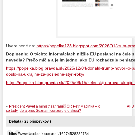
Uverejnené na:
https://popelka123.blogspot.com/2026/01/kruta-pr
Doplnenie: O týchto informáciach nižšie EU poslanci na čele 
nevedia? Prečo mlčia a je im jedno, ako EU rozhadzuje peniaz
https://popelka.blog.pravda.sk/2025/12/04/donald-trump-hovori-o-
doslo-na-ukrajine-za-posledne-styri-roky/
https://popelka.blog.pravda.sk/2025/09/15/zelenskij-daroval-ukraji
«
Prezident Pavel a ministr zahraničí ČR Petr Macinka – o
AFD 
co tady jde a proč Seznam cenzuruje diskusi?
Debata ( 23 príspevkov )
https://www.facebook.com/reel/16274528282734…... ...