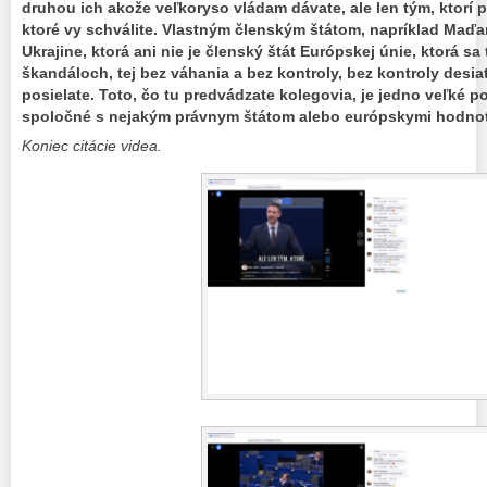
druhou ich akože veľkoryso vládam dávate, ale len tým, ktorí p
ktoré vy schválite. Vlastným členským štátom, napríklad Maďar
Ukrajine, ktorá ani nie je členský štát Európskej únie, ktorá s
škandáloch, tej bez váhania a bez kontroly, bez kontroly desia
posielate. Toto, čo tu predvádzate kolegovia, je jedno veľké p
spoločné s nejakým právnym štátom alebo európskymi hodnot
Koniec citácie videa.