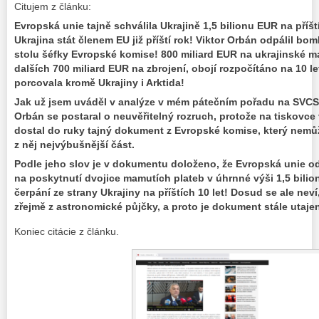
Citujem z článku:
Evropská unie tajně schválila Ukrajině 1,5 bilionu EUR na příšt
Ukrajina stát členem EU již příští rok! Viktor Orbán odpálil 
stolu šéfky Evropské komise! 800 miliard EUR na ukrajinské 
dalších 700 miliard EUR na zbrojení, obojí rozpočítáno na 10 le
porcovala kromě Ukrajiny i Arktida!
Jak už jsem uváděl v analýze v mém pátečním pořadu na SVCS,
Orbán se postaral o neuvěřitelný rozruch, protože na tiskovce 
dostal do ruky tajný dokument z Evropské komise, který nemůž
z něj nejvýbušnější část.
Podle jeho slov je v dokumentu doloženo, že Evropská unie o
na poskytnutí dvojice mamutích plateb v úhrnné výši 1,5 bili
čerpání ze strany Ukrajiny na příštích 10 let! Dosud se ale nev
zřejmě z astronomické půjčky, a proto je dokument stále utaje
Koniec citácie z článku.