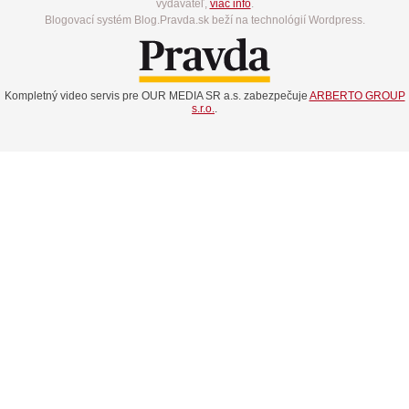
vydavateľ,
viac info
.
Blogovací systém Blog.Pravda.sk beží na technológií Wordpress.
Kompletný video servis pre OUR MEDIA SR a.s. zabezpečuje
ARBERTO GROUP
s.r.o.
.