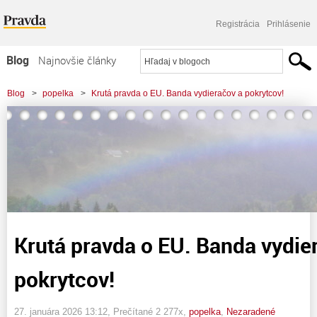
Registrácia
Prihlásenie
Blog
Najnovšie články
Najčítanejšie články
Blog
>
popelka
>
Krutá pravda o EU. Banda vydieračov a pokrytcov!
Najkomentovanejšie články
Zoznam blogov
Komerčné blogy
Krutá pravda o EU. Banda vydie
pokrytcov!
27. januára 2026 13:12
, Prečítané 2 277x,
popelka
,
Nezaradené