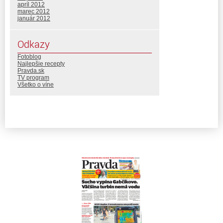
apríl 2012
marec 2012
január 2012
Odkazy
Fotoblog
Najlepšie recepty
Pravda.sk
TV program
Všetko o víne