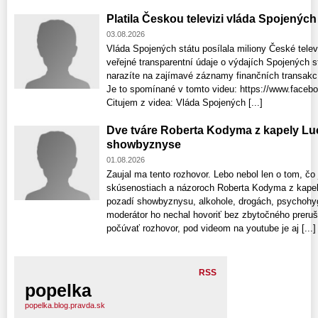
Platila Českou televizi vláda Spojenýc
03.08.2026
Vláda Spojených státu posílala miliony České tele
veřejné transparentní údaje o výdajích Spojených 
narazíte na zajímavé záznamy finančních transakcí
Je to spomínané v tomto videu: https://www.face
Citujem z videa: Vláda Spojených [...]
Dve tváre Roberta Kodyma z kapely Lu
showbyznyse
01.08.2026
Zaujal ma tento rozhovor. Lebo nebol len o tom, čo 
skúsenostiach a názoroch Roberta Kodyma z kapely 
pozadí showbyznysu, alkohole, drogách, psychohy
moderátor ho nechal hovoriť bez zbytočného preru
počúvať rozhovor, pod videom na youtube je aj [...]
RSS
popelka
popelka.blog.pravda.sk