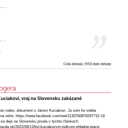
. ...
 ...
.
Celá debata
|
RSS tejto debaty
logera
Kuciakovi, vraj na Slovensku zakázané
to video, dokument o Jánovi Kuciakovi. Ja som ho videla
z na neho: https://www.facebook.com/reel/1130760879297715 Už
 sa deje na Slovensku písala v týchto článkoch:
pravda.sk/2022/09/13/list-kuciakovym-rodicom-ohladne-prace-