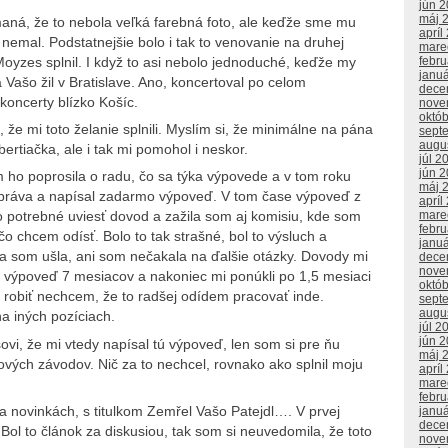
jún 
máj 
amaná, že to nebola veľká farebná foto, ale keďže sme mu
apríl
si nemal. Podstatnejšie bolo i tak to venovanie na druhej
mare
febr
Moyzes splnil. I když to asi nebolo jednoduché, keďže my
janu
 Vašo žil v Bratislave. Ano, koncertoval po celom
dece
koncerty blízko Košíc.
nove
októ
 že mi toto želanie splnili. Myslím si, že minimálne na pána
sept
augu
tiačka, ale i tak mi pomohol i neskor.
júl 2
jún 
m ho poprosila o radu, čo sa týka výpovede a v tom roku
máj 
 práva a napísal zadarmo výpoveď. V tom čase výpoveď z
apríl
mare
o potrebné uviesť dovod a zažila som aj komisiu, kde som
febr
o chcem odísť. Bolo to tak strašné, bol to výsluch a
janu
a som ušla, ani som nečakala na ďalšie otázky. Dovody mi
dece
nove
mi výpoveď 7 mesiacov a nakoniec mi ponúkli po 1,5 mesiaci
októ
iť, robiť nechcem, že to radšej odídem pracovať inde.
sept
augu
a iných pozíciach.
júl 2
jún 
i, že mi vtedy napísal tú výpoveď, len som si pre ňu
máj 
ových závodov. Nič za to nechcel, rovnako ako splnil moju
apríl
mare
febr
a novinkách, s titulkom Zemřel Vašo Patejdl…. V prvej
janu
dece
? Bol to článok za diskusiou, tak som si neuvedomila, že toto
nove