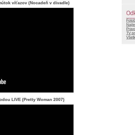
mútok víťazov (Nocadeň v divadle)
Od
Foto
Najle
Prav
TV p
Všetk
Vodou LIVE (Pretty Woman 2007)