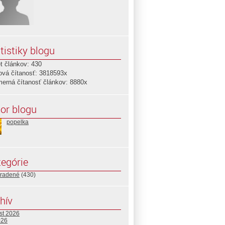
tistiky blogu
t článkov: 430
ová čítanosť: 3818593x
merná čítanosť článkov: 8880x
or blogu
popelka
egórie
radené
(430)
hív
st 2026
026