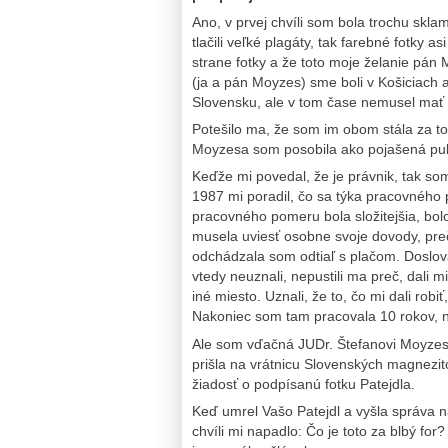
Ano, v prvej chvíli som bola trochu skl
tlačili veľké plagáty, tak farebné fotky a
strane fotky a že toto moje želanie pán 
(ja a pán Moyzes) sme boli v Košiciach a
Slovensku, ale v tom čase nemusel mať 
Potešilo ma, že som im obom stála za to,
Moyzesa som posobila ako pojašená puber
Keďže mi povedal, že je právnik, tak so
1987 mi poradil, čo sa týka pracovného
pracovného pomeru bola složitejšia, bol
musela uviesť osobne svoje dovody, preč
odchádzala som odtiaľ s plačom. Doslov
vtedy neuznali, nepustili ma preč, dali 
iné miesto. Uznali, že to, čo mi dali rob
Nakoniec som tam pracovala 10 rokov, n
Ale som vďačná JUDr. Štefanovi Moyzesov
prišla na vrátnicu Slovenských magnezit
žiadosť o podpísanú fotku Patejdla.
Keď umrel Vašo Patejdl a vyšla správa n
chvíli mi napadlo: Čo je toto za blbý for