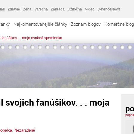
tail
Zdravie
Žena
Varecha
Záhrada
Užitočná
Video
DefenceNews
lánky
Najkomentovanejšie články
Zoznam blogov
Komerčné blog
ch fanúšikov. . . moja osobná spomienka
l svojich fanúšikov. . . moja
po
popel
popelka
,
Nezaradené