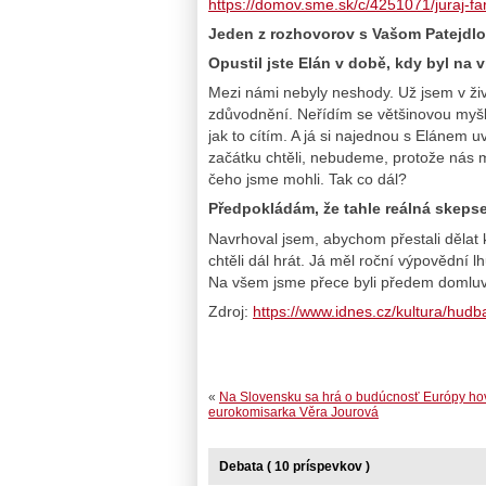
https://domov.sme.sk/c/4251071/juraj-fa
Jeden z rozhovorov s Vašom Patejdl
Opustil jste Elán v době, kdy byl na 
Mezi námi nebyly neshody. Už jsem v živ
zdůvodnění. Neřídím se většinovou myšl
jak to cítím. A já si najednou s Elánem 
začátku chtěli, nebudeme, protože nás 
čeho jsme mohli. Tak co dál?
Předpokládám, že tahle reálná skeps
Navrhoval jsem, abychom přestali dělat ko
chtěli dál hrát. Já měl roční výpovědní l
Na všem jsme přece byli předem domluve
Zdroj:
https://www.idnes.cz/kultura/hu
«
Na Slovensku sa hrá o budúcnosť Európy ho
eurokomisarka Věra Jourová
Debata ( 10 príspevkov )