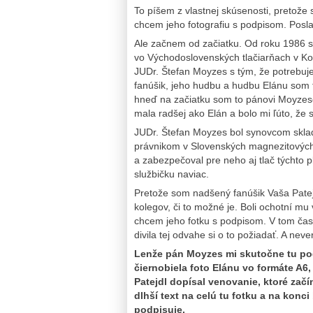
To píšem z vlastnej skúsenosti, pretože 
chcem jeho fotografiu s podpisom. Posla
Ale začnem od začiatku. Od roku 1986 so
vo Východoslovenských tlačiarňach v K
JUDr. Štefan Moyzes s tým, že potrebuje
fanúšik, jeho hudbu a hudbu Elánu som
hneď na začiatku som to pánovi Moyzes
mala radšej ako Elán a bolo mi ľúto, že s
JUDr. Štefan Moyzes bol synovcom skla
právnikom v Slovenských magnezitových
a zabezpečoval pre neho aj tlač týchto p
službičku naviac.
Pretože som nadšený fanúšik Vaša Patejd
kolegov, či to možné je. Boli ochotní mu
chcem jeho fotku s podpisom. V tom čas
divila tej odvahe si o to požiadať. A neve
Lenže pán Moyzes mi skutočne tu pod
čiernobiela foto Elánu vo formáte A6
Patejdl dopísal venovanie, ktoré začí
dlhší text na celú tu fotku a na konc
podpisuje.