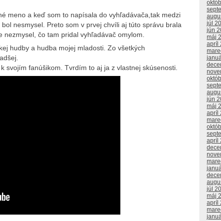
októ
sept
 iné meno a keď som to napísala do vyhľadávača,tak medzi
augu
júl 2
ol nesmysel. Preto som v prvej chvíli aj túto správu brala
jún 
e nezmysel, čo tam pridal vyhľadávač omylom.
máj 
apríl
skej hudby a hudba mojej mladosti. Zo všetkých
mare
adšej.
janu
dece
ý k svojím fanúšikom. Tvrdím to aj ja z vlastnej skúsenosti.
nove
októ
sept
augu
jún 
máj 
apríl
mare
októ
sept
apríl
dece
nove
mare
janu
dece
augu
júl 2
máj 
apríl
mare
janu