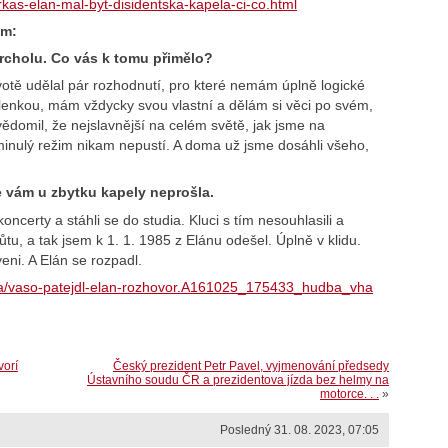
rkas-elan-mal-byt-disidentska-kapela-ci-co.html
om:
vrcholu. Co vás k tomu přimělo?
otě udělal pár rozhodnutí, pro které nemám úplně logické
enkou, mám vždycky svou vlastní a dělám si věci po svém,
uvědomil, že nejslavnější na celém světě, jak jsme na
minulý režim nikam nepustí. A doma už jsme dosáhli všeho,
e vám u zbytku kapely neprošla.
ncerty a stáhli se do studia. Kluci s tím nesouhlasili a
hůtu, a tak jsem k 1. 1. 1985 z Elánu odešel. Úplně v klidu.
ni. A Elán se rozpadl.
dba/vaso-patejdl-elan-rozhovor.A161025_175433_hudba_vha
vorí
Český prezident Petr Pavel, vyjmenování předsedy
Ústavního soudu ČR a prezidentova jízda bez helmy na
motorce. . .
»
Posledný 31. 08. 2023, 07:05