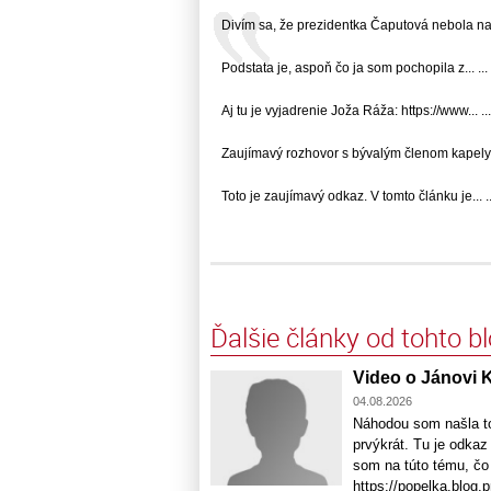
Divím sa, že prezidentka Čaputová nebola na..
Podstata je, aspoň čo ja som pochopila z... ...
Aj tu je vyjadrenie Joža Ráža: https://www... ...
Zaujímavý rozhovor s bývalým členom kapely...
Toto je zaujímavý odkaz. V tomto článku je... ..
Ďalšie články od tohto b
Video o Jánovi 
04.08.2026
Náhodou som našla to
prvýkrát. Tu je odka
som na túto tému, čo
https://popelka.blog.