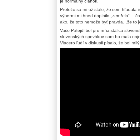
je normálny článok.
Pretože sa mi už stalo, že som hľadala
výbermi mi hned doplnilo „zemřela“….čo b
ako, že toto nemože byť pravda…že to j
Vašo Patejdl bol pre mňa stálica sloven
slovenských spevákov som ho mala najr
Viacero ľudí v diskusii písalo, že bol mil