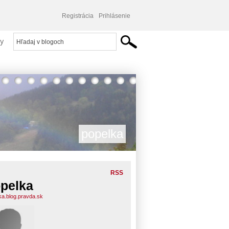
Registrácia
Prihlásenie
y
popelka
RSS
pelka
ka.blog.pravda.sk