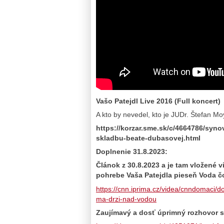
Vašo Patejdl Live 2016 (Full koncert)
A kto by nevedel, kto je JUDr. Štefan Mo
https://korzar.sme.sk/c/4664786/syn
skladbu-beate-dubasovej.html
Doplnenie 31.8.2023:
Článok z 30.8.2023 a je tam vložené v
pohrebe Vaša Patejdla pieseň Voda č
https://cnn.iprima.cz/videa/cnndomaci/
ma-drzi-nad-vodou
Zaujímavý a dosť úprimný rozhovor