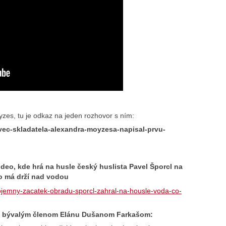
yzes, tu je odkaz na jeden rozhovor s ním:
ovec-skladatela-alexandra-moyzesa-napisal-prvu-
ideo, kde hrá na husle český huslista Pavel Šporcl na
o má drží nad vodou
dojemny-zacatek-obradu-sporcl-zahral-na-housle-voda-co-
 s bývalým členom Elánu Dušanom Farkašom: