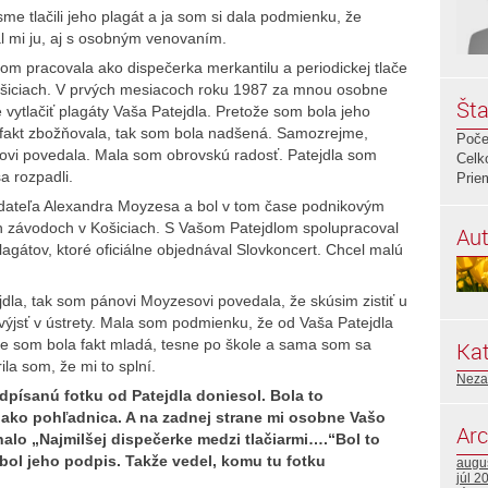
sme tlačili jeho plagát a ja som si dala podmienku, že
l mi ju, aj s osobným venovaním.
m pracovala ako dispečerka merkantilu a periodickej tlače
ošiciach. V prvých mesiacoch roku 1987 za mnou osobne
Šta
 vytlačiť plagáty Vaša Patejdla. Pretože som bola jeho
 fakt zbožňovala, tak som bola nadšená. Samozrejme,
Poče
ovi povedala. Mala som obrovskú radosť. Patejdla som
Celk
a rozpadli.
Prie
dateľa Alexandra Moyzesa a bol v tom čase podnikovým
 závodoch v Košiciach. S Vašom Patejdlom spolupracoval
Aut
lagátov, ktoré oficiálne objednával Slovkoncert. Chcel malú
la, tak som pánovi Moyzesovi povedala, že skúsim zistiť u
 výjsť v ústrety. Mala som podmienku, že od Vaša Patejdla
e som bola fakt mladá, tesne po škole a sama som sa
Kat
rila som, že mi to splní.
Neza
písanú fotku od Patejdla doniesol. Bola to
, ako pohľadnica. A na zadnej strane mi osobne Vašo
Arc
nalo „Najmilšej dispečerke medzi tlačiarmi….“Bol to
i bol jeho podpis. Takže vedel, komu tu fotku
augu
júl 2