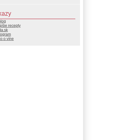
kazy
blog
pšie recepty
da.sk
rogram
o o víne