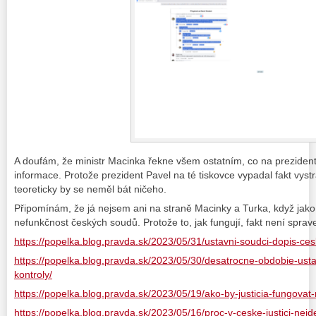
A doufám, že ministr Macinka řekne všem ostatním, co na prezident
informace. Protože prezident Pavel na té tiskovce vypadal fakt vyst
teoreticky by se neměl bát ničeho.
Připomínám, že já nejsem ani na straně Macinky a Turka, když jako
nefunkčnost českých soudů. Protože to, jak fungují, fakt není sprave
https://popelka.blog.pravda.sk/2023/05/31/ustavni-soudci-dopis-c
https://popelka.blog.pravda.sk/2023/05/30/desatrocne-obdobie-ust
kontroly/
https://popelka.blog.pravda.sk/2023/05/19/ako-by-justicia-fungovat
https://popelka.blog.pravda.sk/2023/05/16/proc-v-ceske-justici-nej