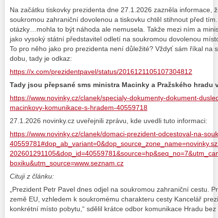
Na začátku tiskovky prezidenta dne 27.1.2026 zazněla informace, ž
soukromou zahraniční dovolenou a tiskovku chtěl stihnout před tím
otázky…mohla to být náhoda ale nemusela. Takže mezi ním a minis
jako vysoký státní představitel odletí na soukromou dovolenou místo 
To pro něho jako pro prezidenta není důležité? Vždyť sám říkal na sít
dobu, tady je odkaz:
https://x.com/prezidentpavel/status/2016121105107304812
Tady jsou přepsané sms ministra Macinky a Pražského hradu v
https://www.novinky.cz/clanek/specialy-dokumenty-dokument-dusled
macinkovy-komunikace-s-hradem-40559718
27.1.2026 novinky.cz uveřejnili zprávu, kde uvedli tuto informaci:
https://www.novinky.cz/clanek/domaci-prezident-odcestoval-na-sou
40559781#dop_ab_variant=0&dop_source_zone_name=novinky.s
202601291105&dop_id=40559781&source=hp&seq_no=7&utm_ca
boxiku&utm_source=www.seznam.cz
Cituji z článku:
„Prezident Petr Pavel dnes odjel na soukromou zahraniční cestu. Pr
země EU, vzhledem k soukromému charakteru cesty Kancelář prezid
konkrétní místo pobytu,“ sdělil krátce odbor komunikace Hradu bez 