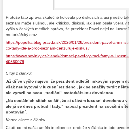
Protože táto zpráva skutečně kolovala po diskusích a asi ji nešlo tak
seznam maže slušnou, ale kritickou diskusi, jak jsem psala včera v 
vyšla v českých médiích správa, že prezident Pavel nejel na luxusní
motorkářský sraz.
https://popelka.blog.pravda.sk/2026/01/28/prezident-pavel-a-ministr
co-tady-jde-a-proc-seznam-cenzuruje-diskusi/
https://www.novinky.cz/clanek/domaci-pavel-vyvraci-famy-o-luxusni-
40560079
Cituji z článku:
Již dříve vyšlo najevo, že prezident odletěl linkovým spojem 
však neubytoval v luxusní rezidenci, jak se snažily tvrdit někte
ale vyrazil na svou „tradiční“ motorkářskou dovolenou.
„Na sociálních sítích se šíří, že si užívám luxusní dovolenou v
ale já se dnes probudil tady,“ napsal prezident na sociální sítě
ubytování.
Konec citace z článku.
Cituji, co mi našla uměla inteligence, protože v článku je toto uvede