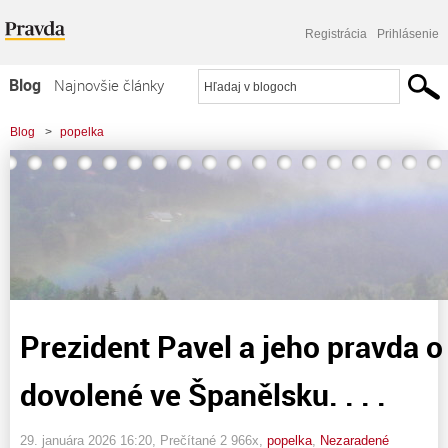
Registrácia
Prihlásenie
Blog
Najnovšie články
Najčítanejšie články
Blog
>
popelka
Najkomentovanejšie články
>
Prezident Pavel a jeho pravda o "luxusní" dovolené ve Španělsku. . . .
Zoznam blogov
Komerčné blogy
Prezident Pavel a jeho pravda o
dovolené ve Španělsku. . . .
29. januára 2026 16:20
, Prečítané 2 966x,
popelka
,
Nezaradené