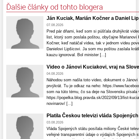
Ďalšie články od tohto blogera
Ján Kuciak, Marián Kočner a Daniel Lip
07.08.2026
Pred pár dňami, keď som si púšťala druhýkrát vid
list, ktorý som poslala poštou, obyčajne Marianovi
Kočner, keď natáčal videa, tak v jednom videu pove
Danielovi Lipšicovi. Ja som mu poštou zaslala krátk
kauzu ignoroval. Bol minister [...]
Video o Jánovi Kuciakovi, vraj na Slo
04.08.2026
Náhodou som našla toto video, dokument o Jánovi 
prvýkrát. Tu je odkaz na neho: https://www.faceb
som na túto tému, čo sa deje na Slovensku písala 
https://popelka.blog.pravda.sk/2022/09/13/list-ku
novinarov/ [...]
Platila Českou televizi vláda Spojenýc
03.08.2026
Vláda Spojených státu posílala miliony České tele
veřejné transparentní údaje o výdajích Spojených 