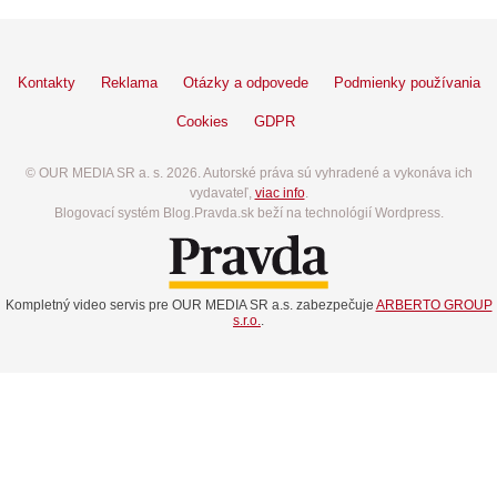
Kontakty
Reklama
Otázky a odpovede
Podmienky používania
Cookies
GDPR
© OUR MEDIA SR a. s. 2026. Autorské práva sú vyhradené a vykonáva ich
vydavateľ,
viac info
.
Blogovací systém Blog.Pravda.sk beží na technológií Wordpress.
Kompletný video servis pre OUR MEDIA SR a.s. zabezpečuje
ARBERTO GROUP
s.r.o.
.