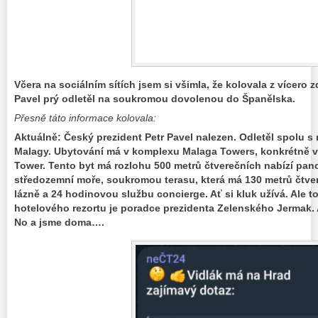
Včera na sociálním sítích jsem si všimla, že kolovala z vícero 
Pavel prý odletěl na soukromou dovolenou do Španělska.
Přesně táto informace kolovala:
Aktuálně: Český prezident Petr Pavel nalezen. Odletěl spolu 
Malagy. Ubytování má v komplexu Malaga Towers, konkrétně v 
Tower. Tento byt má rozlohu 500 metrů čtverečních nabízí pa
středozemní moře, soukromou terasu, která má 130 metrů čtver
lázně a 24 hodinovou službu concierge. Ať si kluk užívá. Ale to
hotelového rezortu je poradce prezidenta Zelenského Jermak. 
No a jsme doma….