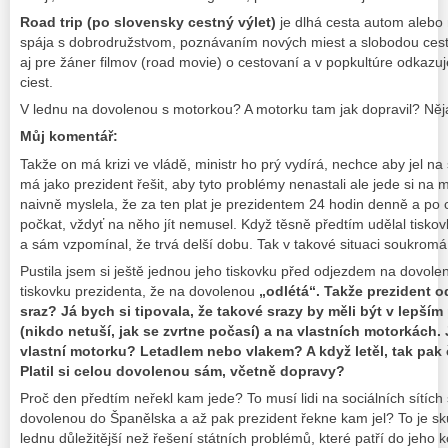
Road trip (po slovensky cestný výlet)
je dlhá cesta autom alebo 
spája s dobrodružstvom, poznávaním nových miest a slobodou cest
aj pre žáner filmov (road movie) o cestovaní a v popkultúre odkazu
ciest.
V lednu na dovolenou s motorkou? A motorku tam jak dopravil? Něj
Můj komentář:
Takže on má krizi ve vládě, ministr ho prý vydírá, nechce aby jel n
má jako prezident řešit, aby tyto problémy nenastali ale jede si na 
naivně myslela, že za ten plat je prezidentem 24 hodin denně a po 
počkat, vždyť na něho jít nemusel. Když těsně předtím udělal tiskov
a sám vzpomínal, že trvá delší dobu. Tak v takové situaci soukrom
Pustila jsem si ještě jednou jeho tiskovku před odjezdem na dovole
tiskovku prezidenta, že na dovolenou
„odlétá“. Takže prezident o
sraz? Já bych si tipovala, že takové srazy by měli být v lepším
(nikdo netuší, jak se zvrtne počasí) a na vlastních motorkách.
vlastní motorku? Letadlem nebo vlakem? A když letěl, tak pak
Platil si celou dovolenou sám, včetně dopravy?
Proč den předtím neřekl kam jede? To musí lidi na sociálních sítích s
dovolenou do Španělska a až pak prezident řekne kam jel? To je 
lednu důležitější než řešení státních problémů, které patří do jeho