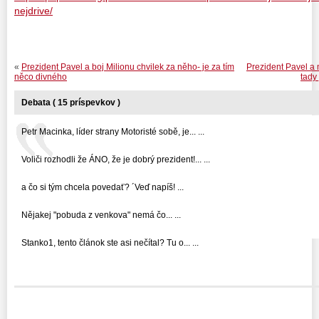
nejdrive/
«
Prezident Pavel a boj Milionu chvilek za něho- je za tím
Prezident Pavel a 
něco divného
tady
Debata ( 15 príspevkov )
Petr Macinka, líder strany Motoristé sobě, je... ...
Voliči rozhodli že ÁNO, že je dobrý prezident!... ...
a čo si tým chcela povedať? ´Veď napíš! ...
Nějakej "pobuda z venkova" nemá čo... ...
Stanko1, tento článok ste asi nečítal? Tu o... ...