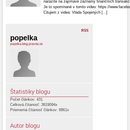
narazíte na zajímavé záznamy finančních transakcí
Je to spomínané v tomto videu: https://www.face
Citujem z videa: Vláda Spojených [...]
RSS
popelka
popelka.blog.pravda.sk
Štatistiky blogu
Počet článkov: 431
Celková čítanosť: 3819094x
Priemerná čítanosť článkov: 8861x
Autor blogu