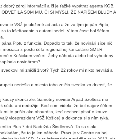
dobrý zdroj informácií a či je ťažké vypátrať agenta KGB.
DVETILA SOM MU, ČI SI MYSLÍ, ŽE NAPÍŠEM BLUDY A
ovanie VSŽ je uložené ad acta a že za tým je pán Pipta,
aj za to kšeftovanie s autami sedel. V tom čase bol šéfom
a.
ána Piptu z funkcie. Dopadlo to tak, že novinári síce nič
m mesiaca z postu šéfa regionálnej kancelárie SMER.
ejnené v Košickom večeri. Žeby náhoda alebo bol vyhodený
 napísala novinárom?
svedkovi mi zničili život? Tých 22 rokov mi nikto nevráti a
orupciu neriešia a miesto toho zničia svedka za drzosť, že
ej kauzy skončí zle. Samotný novinár Arpád Szoltész ma
ok súdu ani nedožije. Keď som videla, že bol najprv šéfom
k mi to prišlo ako absurdita, keď nechcel písať o kauze
valý viceprezident VSŽ Košice) a dokonca si s ním tyká.
deníka Plus 7 dní Nadežda Šindlerová. Ta sa stala
pokladám, že to je len náhoda. Pracuje v Centre na boj
riminality MV SR. Je to informácia z médii z roku 2013, ale