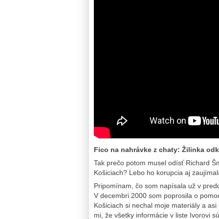
Fico na nahrávke z chaty: Žilinka od
Tak prečo potom musel odísť Richard Šm
Košiciach? Lebo ho korupcia aj zaujíma
Pripomínam, čo som napísala už v pred
V decembri 2000 som poprosila o pomoc p
Košiciach si nechal moje materiály a asi
mi, že všetky informácie v liste Ivorovi