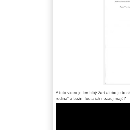
A toto video je len blbý žart alebo je to 
rodina“ a bežní ľudia ich nezaujímajú?