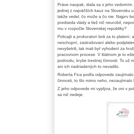
Práve naopak, diala sa s jeho vedomím.
jednej z najväčších kauz na Slovensku up
takže vedel, čo može a čo nie. Najprv bol
predseda vlády a tiež nič neurobil, nepo
mu v rozpočte Slovenskej republiky?
Policajti a prokuratori boli za to platení,
neschopní, zastrašovaní alebo podplaten
nevyšetrili, tak mali byť vyhodení za hru
pracovnom procese. V štátnom je to ešte
podvodu, krytie trestnej činnosti. To už n
ani ich nadriadených to nevadilo.
Roberta Fica podľa odpovede zaujímalo h
činnosti, to šlo mimo neho, nezaujímalo 
Z jeho odpovede mi vyplýva, že oni v poli
sa nič nedeje.