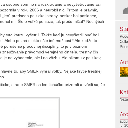
 Ja osobne som ho na rozkrádanie a nevyšetrovanie asi
ozornila v roku 2006 a neurobil nič. Pritom je právnik,
 „len“ predseda politickej strany, neskor bol poslanec,
mohol mi. Šlo o veľké peniaze, tak prečo mlčal? Nechýbali
Šta
 aby tuto kauzu vyšetrili. Takže keď ju nevyšetrili buď boli
Poče
í. Alebo pozná niekto ešte inú možnosť? Ale keďže to
Celk
bé porušenie pracovnej disciplíny, to je v bežnom
Prie
 zneužívanie právomoci verejného činiteľa, trestný čin
ie je na vyhodenie, ale i na väzbu. Ale nikomu z politikov,
Aut
lavne to, aby SMER vyhral voľby. Nejaké krytie trestnej
ho.
tickej strane SMER sa len tichúčko prizerali a tvárili sa, že
Kat
Neza
Arc
augu
júl 2