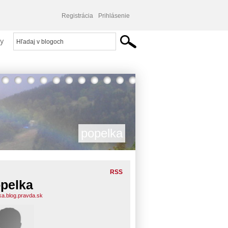
Registrácia
Prihlásenie
y
popelka
RSS
pelka
ka.blog.pravda.sk