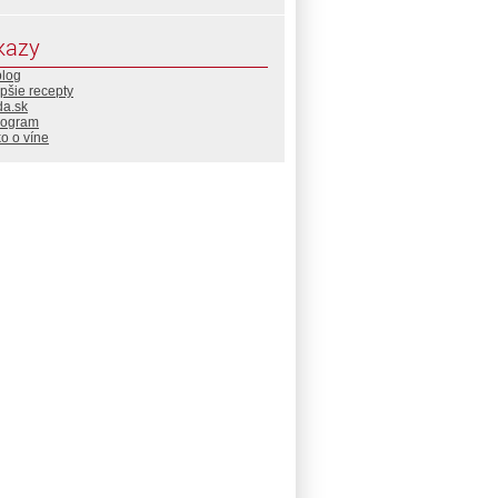
kazy
blog
pšie recepty
da.sk
rogram
o o víne