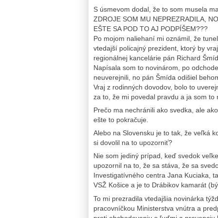
S úsmevom dodal, že to som musela mať 
ZDROJE SOM MU NEPREZRADILA, NO O
EŠTE SA POD TO AJ PODPÍŠEM???
Po mojom naliehaní mi oznámil, že tunel
vtedajší policajný prezident, ktorý by vr
regionálnej kancelárie pán Richard Šmíd
Napísala som to novinárom, po odchode p
neuverejnili, no pán Šmída odišiel beho
Vraj z rodinných dovodov, bolo to uver
za to, že mi povedal pravdu a ja som to
Prečo ma nechránili ako svedka, ale ako 
ešte to pokračuje.
Alebo na Slovensku je to tak, že veľká k
si dovolil na to upozorniť?
Nie som jediný prípad, keď svedok veľk
upozornil na to, že sa stáva, že sa sved
Investigatívného centra Jana Kuciaka, ta
VSŽ Košice a je to Drábikov kamarát (bý
To mi prezradila vtedajšia novinárka týž
pracovníčkou Ministerstva vnútra a pred
proti obchodovaniu s ľuďmi a prevenciu k