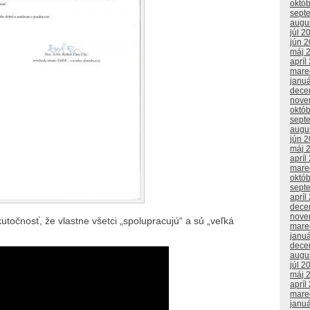
októ
sept
augu
júl 2
jún 
máj 
apríl
mare
janu
dece
nove
októ
sept
augu
jún 
máj 
apríl
mare
októ
sept
apríl
dece
nove
skutočnosť, že vlastne všetci „spolupracujú“ a sú „veľká
mare
janu
dece
augu
júl 2
máj 
apríl
mare
janu