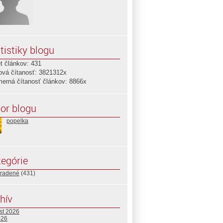
tistiky blogu
t článkov: 431
ová čítanosť: 3821312x
merná čítanosť článkov: 8866x
or blogu
popelka
egórie
radené
(431)
hív
st 2026
026