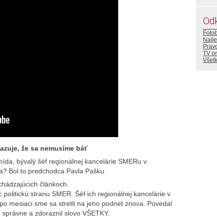
Od
Foto
Najle
Prav
TV p
Všetk
kazuje, že sa nemusíme báť
ída, bývalý šéf regionálnej kancelárie SMERu v
la? Bol to predchodca Pavla Pašku.
chádzajúcich článkoch.
olitickú stranu SMER. Šéf ich regionálnej kancelárie v
 po mesiaci sme sa stretli na jeho podnet znova. Povedal
 sú správne a zdoraznil slovo VŠETKY.