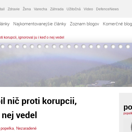
tail
Zdravie
Žena
Varecha
Záhrada
Užitočná
Video
DefenceNews
lánky
Najkomentovanejšie články
Zoznam blogov
Komerčné blog
ti korupcii, ignoroval ju i keď o nej vedel
l nič proti korupcii,
po
 nej vedel
popel
,
popelka
,
Nezaradené