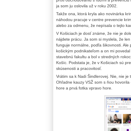
ja som ju oslovila už v roku 2002.
Takže ona, ktorá kryla ako novinárka kri
náhodou pracuje v centre prevencie krimi
alebo za odmenu, že nepísala o tejto k
V Košiciach je dosť známe, že nie je dole
nájdete prácu. Ja som si myslela, že l
funguje normálne, podľa šikovnosti. Al
košickým podnikateľom a on mi povedal 
stavebnú fakultu a bol v stredných rokoc
Košíc. Podstata je, že v Košiciach sú p
skúsenosti a pracovitosť.
Vrátim sa k Nadi Šindlerovej. Nie, nie je 
Ohľadne kauzy VSŽ som s ňou hovorila os
hore a prvá fotka vpravo hore.