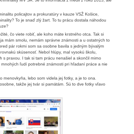
minalitu policajtov a prokuratúry v kauze VSŽ Košice,
nality? To je snaď zlý žart. To tu prácu dostala náhodou
auze?
žité, čo viete robiť, ale koho máte krstného otca. Tak si
en ja mám smolu, nemám správne známosti a u ostatných to
e pred pár rokmi som sa osobne bavila s jedným bývalým
rovnakú skúsenosť. Nebol hlúpy, mal vysokú školu,
h s praxou. I tak si tam prácu nenašiel a skončil mimo
re mnohých ľudí potrebné známosti pri hľadaní práce a nie
to menovkyňa, lebo som videla jej fotky, a je to ona.
obne, takže jej tvár si pamätám. Sú to dve fotky vľavo