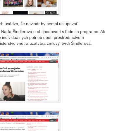
ch uvádza, že novinár by nemal ustupovať.
í Naďa Šindlerová o obchodovaní s ľudmi a programe: Ak
individuálnych potrieb obetí prostredníctvom
sterstvo vnútra uzatvára zmluvy, tvrdí Šindlerová.