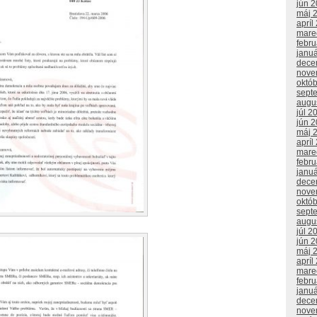
jún 
máj 
apríl
mare
febr
janu
dece
nove
októ
sept
augu
júl 2
jún 
máj 
apríl
mare
febr
janu
dece
nove
októ
sept
augu
júl 2
jún 
máj 
apríl
mare
febr
janu
dece
nove