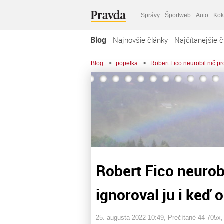
Správy
Športweb
Auto
Kok
Blog
Najnovšie články
Najčítanejšie č
Blog
>
popelka
>
Robert Fico neurobil nič pro
Robert Fico neurobi
ignoroval ju i keď o
25. augusta 2022 10:49
, Prečítané 44 705x