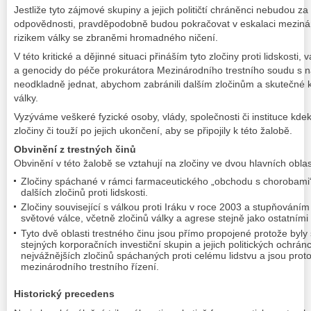
Jestliže tyto zájmové skupiny a jejich političtí chráněnci nebudou za 
odpovědnosti, pravděpodobně budou pokračovat v eskalaci meziná
rizikem války se zbraněmi hromadného ničení.
V této kritické a dějinné situaci přináším tyto zločiny proti lidskosti,
a genocidy do péče prokurátora Mezinárodního trestního soudu s n
neodkladně jednat, abychom zabránili dalším zločinům a skutečné k
války.
Vyzýváme veškeré fyzické osoby, vlády, společnosti či instituce kdeko
zločiny či touží po jejich ukončení, aby se připojily k této žalobě.
Obvinění z trestných činů
Obvinění v této žalobě se vztahují na zločiny ve dvou hlavních obla
Zločiny spáchané v rámci farmaceutického „obchodu s chorobami“
dalších zločinů proti lidskosti.
Zločiny související s válkou proti Iráku v roce 2003 a stupňování
světové válce, včetně zločinů války a agrese stejně jako ostatními zl
Tyto dvě oblasti trestného činu jsou přímo propojené protože byl
stejných korporačních investiční skupin a jejich politických ochrán
nejvážnějších zločinů spáchaných proti celému lidstvu a jsou prot
mezinárodního trestního řízení.
Historický precedens