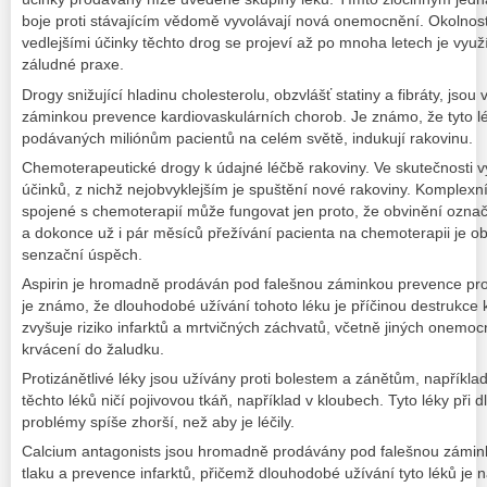
boje proti stávajícím vědomě vyvolávají nová onemocnění. Okolnos
vedlejšími účinky těchto drog se projeví až po mnoha letech je využ
záludné praxe.
Drogy snižující hladinu cholesterolu, obzvlášť statiny a fibráty, js
záminkou prevence kardiovaskulárních chorob. Je známo, že tyto l
podávaných miliónům pacientů na celém světě, indukují rakovinu.
Chemoterapeutické drogy k údajné léčbě rakoviny. Ve skutečnosti vyv
účinků, z nichž nejobvyklejším je spuštění nové rakoviny. Komplex
spojené s chemoterapií může fungovat jen proto, že obvinění označi
a dokonce už i pár měsíců přežívání pacienta na chemoterapii je 
senzační úspěch.
Aspirin je hromadně prodáván pod falešnou záminkou prevence prot
je známo, že dlouhodobé užívání tohoto léku je příčinou destrukce
zvyšuje riziko infarktů a mrtvičných záchvatů, včetně jiných onemoc
krvácení do žaludku.
Protizánětlivé léky jsou užívány proti bolestem a zánětům, například
těchto léků ničí pojivovou tkáň, například v kloubech. Tyto léky př
problémy spíše zhorší, než aby je léčily.
Calcium antagonists jsou hromadně prodávány pod falešnou zámin
tlaku a prevence infarktů, přičemž dlouhodobé užívání tyto léků je