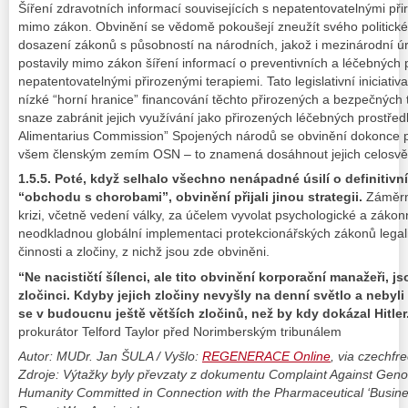
Šíření zdravotních informací souvisejících s nepatentovatelnými při
mimo zákon. Obvinění se vědomě pokoušejí zneužít svého politické
dosazení zákonů s působností na národních, jakož i mezinárodní úr
postavily mimo zákon šíření informací o preventivních a léčebných p
nepatentovatelnými přirozenými terapiemi. Tato legislativní iniciativ
nízké “horní hranice” financování těchto přirozených a bezpečných te
snaze zabránit jejich využívání jako přirozených léčebných prostře
Alimentarius Commission” Spojených národů se obvinění dokonce p
všem členským zemím OSN – to znamená dosáhnout jejich celosvěto
1.5.5. Poté, když selhalo všechno nenápadné úsilí o definitivn
“obchodu s chorobami”, obvinění přijali jinou strategii.
Záměrně
krizi, včetně vedení války, za účelem vyvolat psychologické a zákon
neodkladnou globální implementaci protekcionářských zákonů legaliz
činnosti a zločiny, z nichž jsou zde obviněni.
“Ne nacističtí šílenci, ale tito obvinění korporační manažeři, 
zločinci. Kdyby jejich zločiny nevyšly na denní světlo a nebyli
se v budoucnu ještě větších zločinů, než by kdy dokázal Hitler
prokurátor Telford Taylor před Norimberským tribunálem
Autor: MUDr. Jan ŠULA / Vyšlo:
REGENERACE Online
, via czechfr
Zdroje: Výtažky byly převzaty z dokumentu Complaint Against Geno
Humanity Committed in Connection with the Pharmaceutical ‘Busine