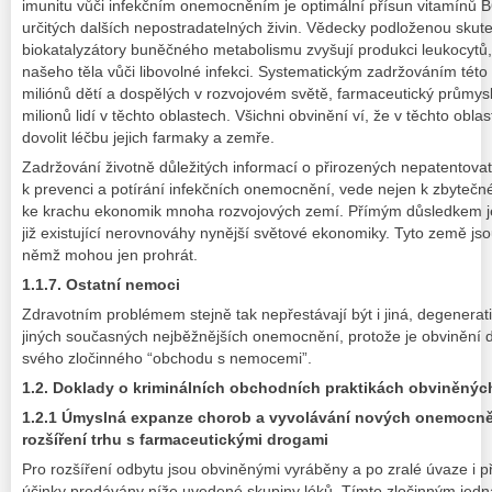
imunitu vůči infekčním onemocněním je optimální přísun vitamínů B6
určitých dalších nepostradatelných živin. Vědecky podloženou skuteč
biokatalyzátory buněčného metabolismu zvyšují produkci leukocytů, 
našeho těla vůči libovolné infekci. Systematickým zadržováním této
miliónů dětí a dospělých v rozvojovém světě, farmaceutický průmysl
milionů lidí v těchto oblastech. Všichni obvinění ví, že v těchto obl
dovolit léčbu jejich farmaky a zemře.
Zadržování životně důležitých informací o přirozených nepatentovate
k prevenci a potírání infekčních onemocnění, vede nejen k zbytečném
ke krachu ekonomik mnoha rozvojových zemí. Přímým důsledkem je
již existující nerovnováhy nynější světové ekonomiky. Tyto země js
němž mohou jen prohrát.
1.1.7. Ostatní nemoci
Zdravotním problémem stejně tak nepřestávají být i jiná, degenerati
jiných současných nejběžnějších onemocnění, protože je obvinění def
svého zločinného “obchodu s nemocemi”.
1.2. Doklady o kriminálních obchodních praktikách obviněnýc
1.2.1 Úmyslná expanze chorob a vyvolávání nových onemocně
rozšíření trhu s farmaceutickými drogami
Pro rozšíření odbytu jsou obviněnými vyráběny a po zralé úvaze i p
účinky prodávány níže uvedené skupiny léků. Tímto zločinným jed