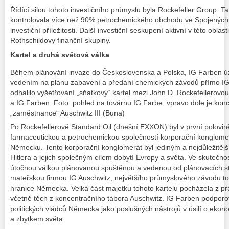
Řídící silou tohoto investičního průmyslu byla Rockefeller Group. Ta 
kontrolovala více než 90% petrochemického obchodu ve Spojených s
investiční příležitosti. Další investiční seskupení aktivní v této oblast
Rothschildovy finanční skupiny.
Kartel a druhá světová válka
Během plánování invaze do Československa a Polska, IG Farben úz
vedením na plánu zabavení a předání chemických závodů přímo IG
odhalilo vyšetřování „sňatkový“ kartel mezi John D. Rockefellerovo
a IG Farben. Foto: pohled na továrnu IG Farbe, vpravo dole je konc
„zaměstnance“ Auschwitz III (Buna)
Po Rockefellerově Standard Oil (dnešní EXXON) byl v první polovině
farmaceutickou a petrochemickou společností korporační konglome
Německu. Tento korporační konglomerát byl jediným a nejdůležitější
Hitlera a jejich společným cílem dobytí Evropy a světa. Ve skutečno
útočnou válkou plánovanou spuštěnou a vedenou od plánovacích st
mateřskou firmou IG Auschwitz, největšího průmyslového závodu t
hranice Německa. Velká část majetku tohoto kartelu pocházela z prá
včetně těch z koncentračního tábora Auschwitz. IG Farben podporo
politických vládců Německa jako poslušných nástrojů v úsilí o ek
a zbytkem světa.