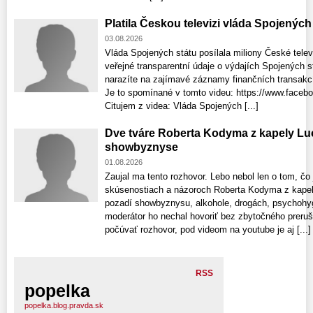
Platila Českou televizi vláda Spojenýc
03.08.2026
Vláda Spojených státu posílala miliony České tele
veřejné transparentní údaje o výdajích Spojených 
narazíte na zajímavé záznamy finančních transakcí
Je to spomínané v tomto videu: https://www.face
Citujem z videa: Vláda Spojených [...]
Dve tváre Roberta Kodyma z kapely Lu
showbyznyse
01.08.2026
Zaujal ma tento rozhovor. Lebo nebol len o tom, čo 
skúsenostiach a názoroch Roberta Kodyma z kapely 
pozadí showbyznysu, alkohole, drogách, psychohy
moderátor ho nechal hovoriť bez zbytočného preru
počúvať rozhovor, pod videom na youtube je aj [...]
RSS
popelka
popelka.blog.pravda.sk