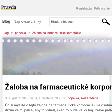
Registrácia
Prihlásenie
Blog
Najnovšie články
Najčítanejšie články
Blog
>
popelka
>
Žaloba na farmaceutické korporácie
Najkomentovanejšie články
Zoznam blogov
Komerčné blogy
Žaloba na farmaceutické korpo
9. augusta 2012 14:51
, Prečítané 20 751x,
popelka
,
Nezaradené
Čo si myslíte o tejto žalobe na farmaceutické korporácie? Ja osob
držím velmi palce, aby to vyhral, i keď to bude veľký boj. Práve pret