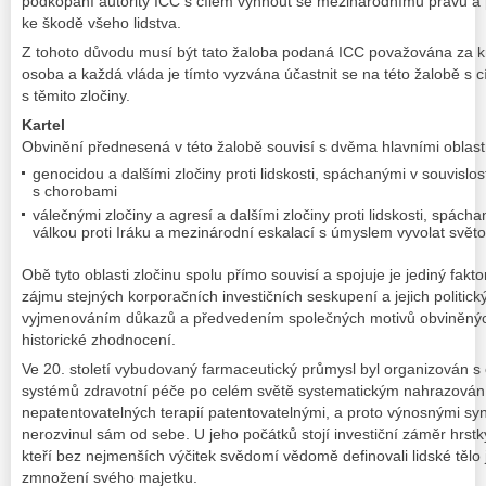
podkopání autority ICC s cílem vyhnout se mezinárodnímu právu a 
ke škodě všeho lidstva.
Z tohoto důvodu musí být tato žaloba podaná ICC považována za k
osoba a každá vláda je tímto vyzvána účastnit se na této žalobě s 
s těmito zločiny.
Kartel
Obvinění přednesená v této žalobě souvisí s dvěma hlavními oblast
genocidou a dalšími zločiny proti lidskosti, spáchanými v souvisl
s chorobami
válečnými zločiny a agresí a dalšími zločiny proti lidskosti, spác
válkou proti Iráku a mezinárodní eskalací s úmyslem vyvolat svět
Obě tyto oblasti zločinu spolu přímo souvisí a spojuje je jediný fak
zájmu stejných korporačních investičních seskupení a jejich politic
vyjmenováním důkazů a předvedením společných motivů obviněných
historické zhodnocení.
Ve 20. století vybudovaný farmaceutický průmysl byl organizován s
systémů zdravotní péče po celém světě systematickým nahrazován
nepatentovatelných terapií patentovatelnými, a proto výnosnými syn
nerozvinul sám od sebe. U jeho počátků stojí investiční záměr hrstk
kteří bez nejmenších výčitek svědomí vědomě definovali lidské tělo j
zmnožení svého majetku.