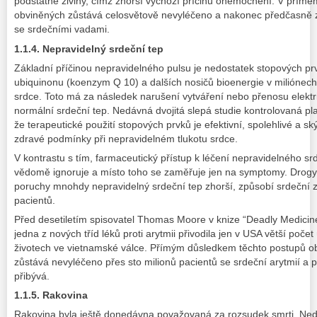
podstatné živiny, čímž zhorší výchozí příčinu onemocnění. V přím
obviněných zůstává celosvětově nevyléčeno a nakonec předčasně z
se srdečními vadami.
1.1.4. Nepravidelný srdeční tep
Základní příčinou nepravidelného pulsu je nedostatek stopových prv
ubiquinonu (koenzym Q 10) a dalších nosičů bioenergie v miliónech
srdce. Toto má za následek narušení vytváření nebo přenosu elekt
normální srdeční tep. Nedávná dvojitá slepá studie kontrolovaná 
že terapeutické použití stopových prvků je efektivní, spolehlivé a s
zdravé podmínky při nepravidelném tlukotu srdce.
V kontrastu s tím, farmaceutický přístup k léčení nepravidelného sr
vědomě ignoruje a místo toho se zaměřuje jen na symptomy. Drogy
poruchy mnohdy nepravidelný srdeční tep zhorší, způsobí srdeční 
pacientů.
Před desetiletím spisovatel Thomas Moore v knize “Deadly Medicin
jedna z nových tříd léků proti arytmii přivodila jen v USA větší počet
životech ve vietnamské válce. Přímým důsledkem těchto postupů ob
zůstává nevyléčeno přes sto milionů pacientů se srdeční arytmií a 
přibývá.
1.1.5. Rakovina
Rakovina byla ještě donedávna považovaná za rozsudek smrti. Ned