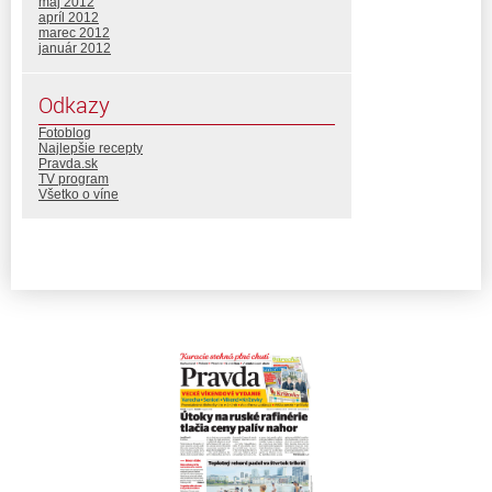
máj 2012
apríl 2012
marec 2012
január 2012
Odkazy
Fotoblog
Najlepšie recepty
Pravda.sk
TV program
Všetko o víne