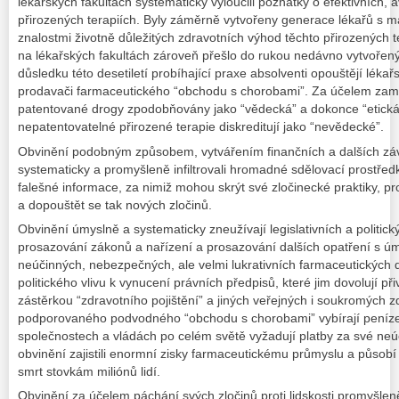
lékařských fakultách systematicky vyloučili poznatky o efektivních,
přirozených terapiích. Byly záměrně vytvořeny generace lékařů s 
znalostmi životně důležitých zdravotních výhod těchto přirozených t
na lékařských fakultách zároveň přešlo do rukou nedávno vytvořen
důsledku této desetiletí probíhající praxe absolventi opouštějí lékař
prodavači farmaceutického “obchodu s chorobami”. Za účelem zama
patentované drogy zpodobňovány jako “vědecká” a dokonce “etická 
nepatentovatelné přirozené terapie diskreditují jako “nevědecké”.
Obvinění podobným způsobem, vytvářením finančních a dalších závi
systematicky a promyšleně infiltrovali hromadné sdělovací prostředk
falešné informace, za nimiž mohou skrýt své zločinecké praktiky, 
a dopouštět se tak nových zločinů.
Obvinění úmyslně a systematicky zneužívají legislativních a politick
prosazování zákonů a nařízení a prosazování dalších opatření s úmy
neúčinných, nebezpečných, ale velmi lukrativních farmaceutických 
politického vlivu k vynucení právních předpisů, které jim dovolují přivl
zástěrkou “zdravotního pojištění” a jiných veřejných i soukromých z
podporovaného podvodného “obchodu s chorobami” vybírají peníze t
společnostech a vládách po celém světě vyžadují platby za své neú
obvinění zajistili enormní zisky farmaceutickému průmyslu a působ
smrt stovkám miliónů lidí.
Obvinění za účelem páchání svých zločinů proti lidskosti promyšleně 