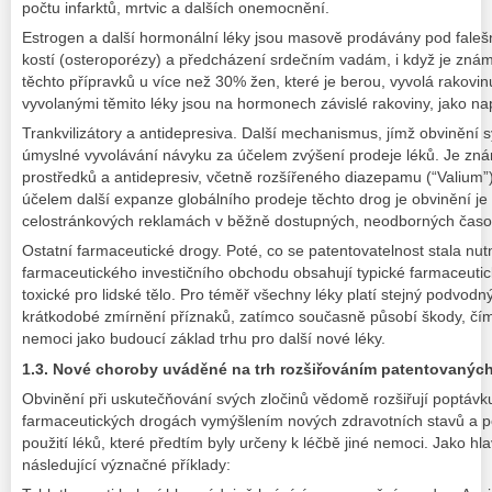
počtu infarktů, mrtvic a dalších onemocnění.
Estrogen a další hormonální léky jsou masově prodávány pod fale
kostí (osteroporézy) a předcházení srdečním vadám, i když je zná
těchto přípravků u více než 30% žen, které je berou, vyvolá rakovi
vyvolanými těmito léky jsou na hormonech závislé rakoviny, jako nap
Trankvilizátory a antidepresiva. Další mechanismus, jímž obvinění sys
úmyslné vyvolávání návyku za účelem zvýšení prodeje léků. Je zná
prostředků a antidepresiv, včetně rozšířeného diazepamu (“Valium”)
účelem další expanze globálního prodeje těchto drog je obvinění j
celostránkových reklamách v běžně dostupných, neodborných časo
Ostatní farmaceutické drogy. Poté, co se patentovatelnost stala n
farmaceutického investičního obchodu obsahují typické farmaceutic
toxické pro lidské tělo. Pro téměř všechny léky platí stejný podvodn
krátkodobé zmírnění příznaků, zatímco současně působí škody, čím
nemoci jako budoucí základ trhu pro další nové léky.
1.3. Nové choroby uváděné na trh rozšiřováním patentovaných
Obvinění při uskutečňování svých zločinů vědomě rozšiřují poptáv
farmaceutických drogách vymýšlením nových zdravotních stavů a po
použití léků, které předtím byly určeny k léčbě jiné nemoci. Jako h
následující význačné příklady: