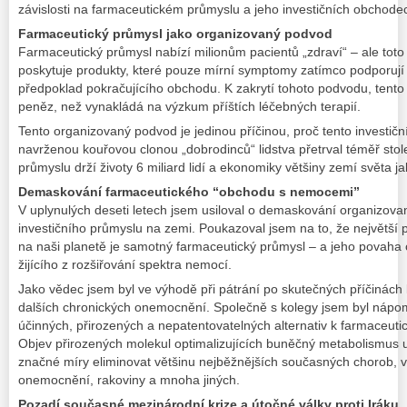
závislosti na farmaceutickém průmyslu a jeho investičních obchode
Farmaceutický průmysl jako organizovaný podvod
Farmaceutický průmysl nabízí milionům pacientů „zdraví“ – ale tot
poskytuje produkty, které pouze mírní symptomy zatímco podporují
předpoklad pokračujícího obchodu. K zakrytí tohoto podvodu, tento
peněz, než vynakládá na výzkum příštích léčebných terapií.
Tento organizovaný podvod je jedinou příčinou, proč tento investičn
navrženou kouřovou clonou „dobrodinců“ lidstva přetrval téměř stolet
průmyslu drží životy 6 miliard lidí a ekonomiky většiny zemí světa ja
Demaskování farmaceutického “obchodu s nemocemi”
V uplynulých deseti letech jsem usiloval o demaskování organizov
investičního průmyslu na zemi. Poukazoval jsem na to, že největší p
na naši planetě je samotný farmaceutický průmysl – a jeho povaha 
žijícího z rozšiřování spektra nemocí.
Jako vědec jsem byl ve výhodě při pátrání po skutečných příčinách
dalších chronických onemocnění. Společně s kolegy jsem byl náp
účinných, přirozených a nepatentovatelných alternativ k farmaceu
Objev přirozených molekul optimalizujících buněčný metabolismus 
značné míry eliminovat většinu nejběžnějších současných chorob, v
onemocnění, rakoviny a mnoha jiných.
Pozadí současné mezinárodní krize a útočné války proti Iráku