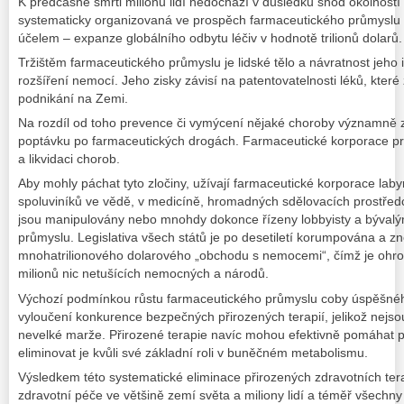
K předčasné smrti milionů lidí nedochází v důsledku shod okolností
systematicky organizovaná ve prospěch farmaceutického průmyslu a
účelem – expanze globálního odbytu léčiv v hodnotě trilionů dolarů.
Tržištěm farmaceutického průmyslu je lidské tělo a návratnost jeho 
rozšíření nemocí. Jeho zisky závisí na patentovatelnosti léků, které 
podnikání na Zemi.
Na rozdíl od toho prevence či vymýcení nějaké choroby významně z
poptávku po farmaceutických drogách. Farmaceutické korporace pr
a likvidaci chorob.
Aby mohly páchat tyto zločiny, užívají farmaceutické korporace laby
spoluviníků ve vědě, v medicíně, hromadných sdělovacích prostředcí
jsou manipulovány nebo mnohdy dokonce řízeny lobbyisty a býval
průmyslu. Legislativa všech států je po desetiletí korumpována a 
mnohatrilionového dolarového „obchodu s nemocemi“, čímž je ohrož
milionů nic netušících nemocných a národů.
Výchozí podmínkou růstu farmaceutického průmyslu coby úspěšného
vyloučení konkurence bezpečných přirozených terapií, jelikož nejsou
nevelké marže. Přirozené terapie navíc mohou efektivně pomáhat
eliminovat je kvůli své základní roli v buněčném metabolismu.
Výsledkem této systematické eliminace přirozených zdravotních tera
zdravotní péče ve většině zemí světa a miliony lidí a téměř všechny