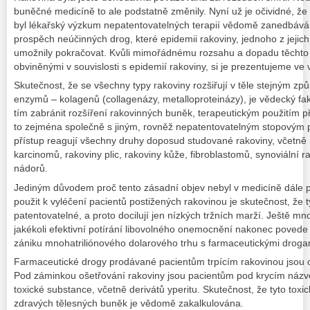
buněčné medicíně to ale podstatně změnily. Nyní už je očividné, že
byl lékařský výzkum nepatentovatelných terapií vědomě zanedbává
prospěch neúčinných drog, které epidemii rakoviny, jednoho z jejich
umožnily pokračovat. Kvůli mimořádnému rozsahu a dopadu těchto
obviněnými v souvislosti s epidemií rakoviny, si je prezentujeme ve
Skutečnost, že se všechny typy rakoviny rozšiřují v těle stejným způ
enzymů – kolagenů (collagenázy, metalloproteinázy), je vědecký fak
tím zabránit rozšíření rakovinných buněk, terapeutickým použitím př
to zejména společně s jiným, rovněž nepatentovatelným stopovým 
přístup reagují všechny druhy doposud studované rakoviny, včetně r
karcinomů, rakoviny plic, rakoviny kůže, fibroblastomů, synoviální 
nádorů.
Jediným důvodem proč tento zásadní objev nebyl v medicíně dále
použit k vyléčení pacientů postižených rakovinou je skutečnost, že 
patentovatelné, a proto docilují jen nízkých tržních marží. Ještě mno
jakékoli efektivní potírání libovolného onemocnění nakonec povede 
zániku mnohatriliónového dolarového trhu s farmaceutickými droga
Farmaceutické drogy prodávané pacientům trpícím rakovinou jsou 
Pod záminkou ošetřování rakoviny jsou pacientům pod krycím názv
toxické substance, včetně derivátů yperitu. Skutečnost, že tyto toxic
zdravých tělesných buněk je vědomě zakalkulována.