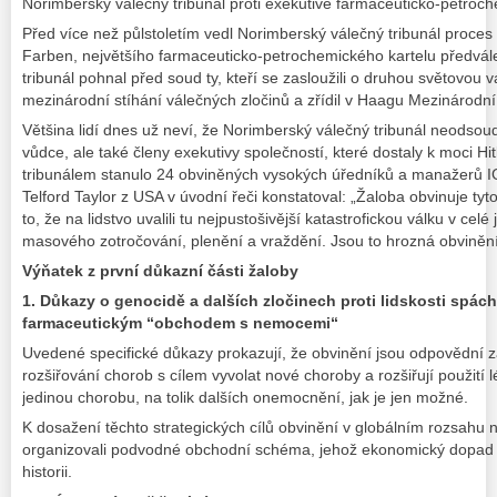
Norimberský válečný tribunál proti exekutivě farmaceuticko-petroc
Před více než půlstoletím vedl Norimberský válečný tribunál proces 
Farben, největšího farmaceuticko-petrochemického kartelu předvá
tribunál pohnal před soud ty, kteří se zasloužili o druhou světovou v
mezinárodní stíhání válečných zločinů a zřídil v Haagu Mezinárodní
Většina lidí dnes už neví, že Norimberský válečný tribunál neodsoudi
vůdce, ale také členy exekutivy společností, které dostaly k moci Hi
tribunálem stanulo 24 obviněných vysokých úředníků a manažerů I
Telford Taylor z USA v úvodní řeči konstatoval: „Žaloba obvinuje ty
to, že na lidstvo uvalili tu nejpustošivější katastrofickou válku v celé 
masového zotročování, plenění a vraždění. Jsou to hrozná obvinění
Výňatek z první důkazní části žaloby
1. Důkazy o genocidě a dalších zločinech proti lidskosti spác
farmaceutickým “obchodem s nemocemi“
Uvedené specifické důkazy prokazují, že obvinění jsou odpovědní 
rozšiřování chorob s cílem vyvolat nové choroby a rozšiřují použití l
jedinou chorobu, na tolik dalších onemocnění, jak je jen možné.
K dosažení těchto strategických cílů obvinění v globálním rozsahu navr
organizovali podvodné obchodní schéma, jehož ekonomický dopad 
historii.