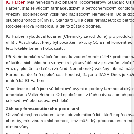
IG Farben
byla největším akcionářem Rockefellerovy Standard Oil 
Farben, stát se vůdčím farmaceutickým a petrochemickým konglome
vítězství spojeneckých vojsk nad nacistickým Německem. Od té doby 
skupinou tohoto průmyslu Standard Oil a další farmaceuticko petr
Rockefellerova konsorcia, a tak to zůstalo dodnes.
IG Farben vybudoval továrnu (Chemický závod Buna) pro produkci s
uhlí) v Auschwitzu, který byl počátkem aktivity SS a měl koncentračn
této lokalitě během holocaustu.
Při Norimberském válečném soudu vedeném roku 1947 proti manaž
několik z nich shledáno vinnými a byli usvědčeni z provádění zločinů
vraždy, plenění a dalších zločinů. Norimberský válečný tribunál nás
Farben na dceřiné společnosti Hoechst, Bayer a BASF. Dnes je každá
mateřská IG Farben.
V současné době jsou vůdčími světovými exportéry farmaceutických
americké a Velká Británie. Od společností v těchto dvou zemích poc
celosvětově obchodovaných léků.
Základy farmaceutického podnikání
Obvinění mají na svědomí úmrtí stovek milionů lidí, kteří nepřestáva
choroby, rakovinu a další nemoci, jimž může být předcházeno a moh
eliminovány.