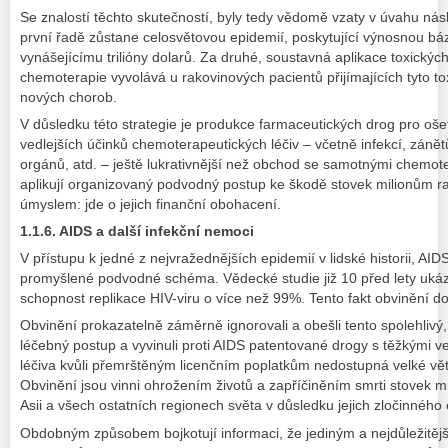
Se znalostí těchto skutečností, byly tedy vědomě vzaty v úvahu násl
první řadě zůstane celosvětovou epidemií, poskytující výnosnou 
vynášejícímu trilióny dolarů. Za druhé, soustavná aplikace toxický
chemoterapie vyvolává u rakovinových pacientů přijímajících tyto t
nových chorob.
V důsledku této strategie je produkce farmaceutických drog pro o
vedlejších účinků chemoterapeutických léčiv – včetně infekcí, zánět
orgánů, atd. – ještě lukrativnější než obchod se samotnými chemote
aplikují organizovaný podvodný postup ke škodě stovek milionům r
úmyslem: jde o jejich finanční obohacení.
1.1.6. AIDS a další infekční nemoci
V přístupu k jedné z nejvražednějších epidemií v lidské historii, AI
promyšlené podvodné schéma. Vědecké studie již 10 před lety ukáza
schopnost replikace HIV-viru o více než 99%. Tento fakt obvinění dob
Obvinění prokazatelně záměrně ignorovali a obešli tento spolehlivý
léčebný postup a vyvinuli proti AIDS patentované drogy s těžkými ved
léčiva kvůli přemrštěným licenčním poplatkům nedostupná velké větši
Obvinění jsou vinni ohrožením životů a zapříčiněním smrti stovek mili
Asii a všech ostatních regionech světa v důsledku jejich zločinnéh
Obdobným způsobem bojkotují informaci, že jediným a nejdůležitěj