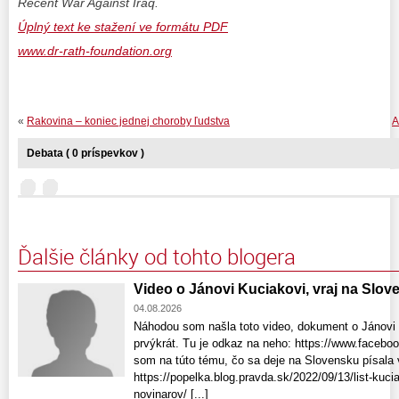
Recent War Against Iraq.
Úplný text ke stažení ve formátu PDF
www.dr-rath-foundation.org
«
Rakovina – koniec jednej choroby ľudstva
A
Debata ( 0 príspevkov )
Ďalšie články od tohto blogera
Video o Jánovi Kuciakovi, vraj na Slo
04.08.2026
Náhodou som našla toto video, dokument o Jánovi 
prvýkrát. Tu je odkaz na neho: https://www.faceb
som na túto tému, čo sa deje na Slovensku písala 
https://popelka.blog.pravda.sk/2022/09/13/list-ku
novinarov/ [...]