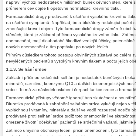
napraví výchozí nedostatek v miliónech buněk cévních stěn, které s
průměrem cév dojde k opětovné normalizaci krevního tlaku,
Farmaceutické drogy prodávané k ošetření vysokého krevního tlak
na ošetření symptomů. Například, beta-blokátory redukující počet s
zmenšující krevní objem. Tyto farmaceutické drogy záměrně obcháze
stěnách, která je základní příčinou vysokého krevního tlaku. Zatí
onemocnění, mají dlouhodobé škodlivé vedlejší účinky, potenciálně 
nových onemocnění a tím poptávku po nových lécích.
Přímým důsledkem tohoto postupu obviněných zůstává po celém svě
nevyléčených pacientů s vysokým krevním tlakem a počtu jejich ob
1.1.3. Selhání srdce
Základní příčinou srdečních selhání je nedostatek buněčných biokat
minerálů, carnitinu, koenzymu Q10 a dalších bioenergetických nosi
srdce. To má za následek oslabení čerpací funkce srdce a hromaděn
Farmaceutické přístupy vědomě ignorují tuto skutečnost a soustřeď
Diuretika prodávaná k zabránění selháním srdce vylučují nejen v t
vypláchnou i vitamíny, minerály a další ve vodě rozpustné nosiče b
prodávané proti selhání srdce tudíž toto onemocnění ve skutečnost
omezené životní očekávání pacientů se srdečními vadami, jakmile j
Zatímco úmyslně obcházejí léčení příčin onemocnění, tyto farmaceut