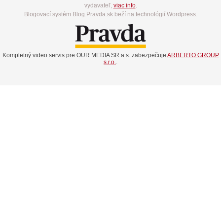
vydavateľ,
viac info
.
Blogovací systém Blog.Pravda.sk beží na technológií Wordpress.
Kompletný video servis pre OUR MEDIA SR a.s. zabezpečuje
ARBERTO GROUP
s.r.o.
.