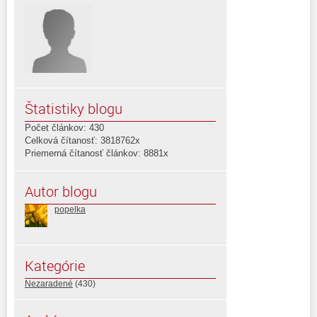
Štatistiky blogu
Počet článkov: 430
Celková čítanosť: 3818762x
Priemerná čítanosť článkov: 8881x
Autor blogu
popelka
Kategórie
Nezaradené
(430)