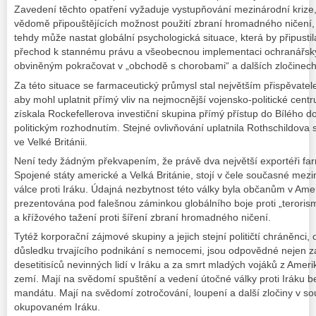
Zavedení těchto opatření vyžaduje vystupňování mezinárodní krize, 
vědomě připouštějících možnost použití zbraní hromadného ničení, 
tehdy může nastat globální psychologická situace, která by připusti
přechod k stannému právu a všeobecnou implementaci ochranářsk
obviněným pokračovat v „obchodě s chorobami“ a dalších zločinech
Za této situace se farmaceutický průmysl stal největším přispěvat
aby mohl uplatnit přímý vliv na nejmocnější vojensko-politické ce
získala Rockefellerova investiční skupina přímý přístup do Bílého d
politickým rozhodnutím. Stejné ovlivňování uplatnila Rothschildova 
ve Velké Británii.
Není tedy žádným překvapením, že právě dva největší exportéři fa
Spojené státy americké a Velká Británie, stojí v čele současné mezi
válce proti Iráku. Údajná nezbytnost této války byla občanům v Ameri
prezentována pod falešnou záminkou globálního boje proti „teroris
a křížového tažení proti šíření zbraní hromadného ničení.
Tytéž korporační zájmové skupiny a jejich stejní političtí chráněnci,
důsledku trvajícího podnikání s nemocemi, jsou odpovědné nejen z
desetitisíců nevinných lidí v Iráku a za smrt mladých vojáků z Amerik
zemí. Mají na svědomí spuštění a vedení útočné války proti Iráku 
mandátu. Mají na svědomí zotročování, loupení a další zločiny v 
okupovaném Iráku.