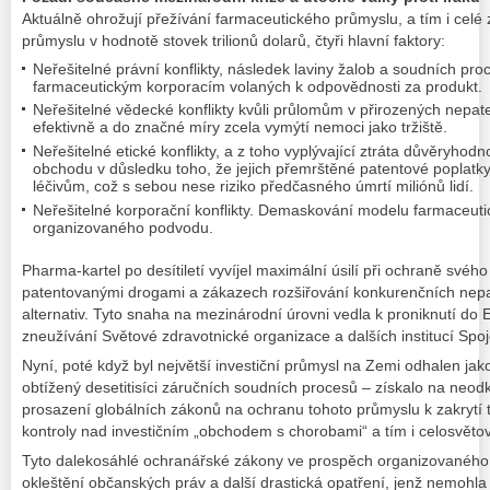
Aktuálně ohrožují přežívání farmaceutického průmyslu, a tím i celé
průmyslu v hodnotě stovek trilionů dolarů, čtyři hlavní faktory:
Neřešitelné právní konflikty, následek laviny žalob a soudních pr
farmaceutickým korporacím volaných k odpovědnosti za produkt.
Neřešitelné vědecké konflikty kvůli průlomům v přirozených nepate
efektivně a do značné míry zcela vymýtí nemoci jako tržiště.
Neřešitelné etické konflikty, a z toho vyplývající ztráta důvěryhod
obchodu v důsledku toho, že jejich přemrštěné patentové poplatky vě
léčivům, což s sebou nese riziko předčasného úmrtí miliónů lidí.
Neřešitelné korporační konflikty. Demaskování modelu farmaceuti
organizovaného podvodu.
Pharma-kartel po desítiletí vyvíjel maximální úsilí při ochraně svéh
patentovanými drogami a zákazech rozšiřování konkurenčních nep
alternativ. Tyto snaha na mezinárodní úrovni vedla k proniknutí d
zneužívání Světové zdravotnické organizace a dalších institucí Spo
Nyní, poté když byl největší investiční průmysl na Zemi odhalen ja
obtížený desetitisíci záručních soudních procesů – získalo na neod
prosazení globálních zákonů na ochranu tohoto průmyslu k zakrytí tě
kontroly nad investičním „obchodem s chorobami“ a tím i celosvěto
Tyto dalekosáhlé ochranářské zákony ve prospěch organizovaného
okleštění občanských práv a další drastická opatření, jenž nemohla