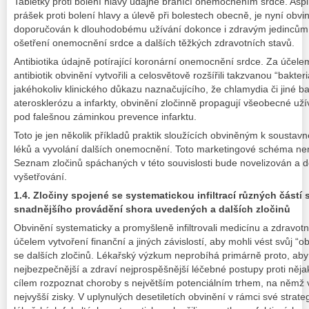
Tabletky proti bolení hlavy údajně bránící onemocněním srdce. Aspi
prášek proti bolení hlavy a úlevě při bolestech obecně, je nyní o
doporučován k dlouhodobému užívání dokonce i zdravým jedincům
ošetření onemocnění srdce a dalších těžkých zdravotních stavů.
Antibiotika údajně potírající koronární onemocnění srdce. Za účelem
antibiotik obvinění vytvořili a celosvětově rozšířili takzvanou “bakteriá
jakéhokoliv klinického důkazu naznačujícího, že chlamydia či jiné b
aterosklerózu a infarkty, obvinění zločinně propagují všeobecné užívá
pod falešnou záminkou prevence infarktu.
Toto je jen několik příkladů praktik sloužících obviněným k soustavn
léků a vyvolání dalších onemocnění. Toto marketingové schéma nen
Seznam zločinů spáchaných v této souvislosti bude novelizován a 
vyšetřování.
1.4. Zločiny spojené se systematickou infiltrací různých částí
snadnějšího provádění shora uvedených a dalších zločinů
Obvinění systematicky a promyšleně infiltrovali medicínu a zdravotn
účelem vytvoření finanční a jiných závislostí, aby mohli vést svůj 
se dalších zločinů. Lékařský výzkum neprobíhá primárně proto, aby 
nejbezpečnější a zdraví nejprospěšnější léčebné postupy proti něj
cílem rozpoznat choroby s největším potenciálním trhem, na němž v
nejvyšší zisky. V uplynulých desetiletích obvinění v rámci své strat