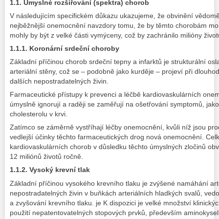
1.1. Úmyslné rozšiřování (spektra) chorob
V následujícím specifickém důkazu ukazujeme, že obvinění vědomě 
nejběžnější onemocnění navzdory tomu, že by těmto chorobám moh
mohly by být z velké části vymýceny, což by zachránilo milióny život
1.1.1. Koronární srdeční choroby
Základní příčinou chorob srdeční tepny a infarktů je strukturální o
arteriální stěny, což se – podobně jako kurděje – projeví při dlou
dalších nepostradatelných živin.
Farmaceutické přístupy k prevenci a léčbě kardiovaskulárních onem
úmyslně ignorují a raději se zaměřují na ošetřování symptomů, jako
cholesterolu v krvi.
Zatímco se záměrně vystříhají léčby onemocnění, kvůli níž jsou pro
vedlejší účinky těchto farmaceutických drog nová onemocnění. Celk
kardiovaskulárních chorob v důsledku těchto úmyslných zločinů obv
12 miliónů životů ročně.
1.1.2. Vysoký krevní tlak
Základní příčinou vysokého krevního tlaku je zvýšené namáhání arte
nepostradatelných živin v buňkách arteriálních hladkých svalů, ved
a zvyšování krevního tlaku. je K dispozici je velké množství klinick
použití nepatentovatelných stopových prvků, především aminokyseli