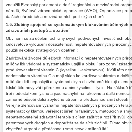
zneužili Evropský parlament a další regionální a mezinárodní orgány
národů, Světové zdravotnické organizace (WHO), Organizace pro p
dalších národních a mezinárodních politických sborů.
1.5. Zločiny spojené se systematickým blokováním účinných 
zdravotních postupů a opatření
Obvinění se za účelem ochrany svých podvodných investičních obc
celosvětové vyloučení dosažitelnosti nepatentovatelných přirozených
použili několika strategických opatření:
Zadržování životně důležitých informací o nepatentovatelných přiro
milióny lidí vědomě a systematicky utajili a blokují pro zdraví zásadn
produkovat vlastní vitamin C (kyselinu L-askorbovou). Kvůli této nezn
nedostatkem vitamínu C a mají sklon ke kardiovaskulárním a dalš
miliónům lidí neposkytli a systematicky a cílevědomě blokují elemen
lidské tělo nevytváří přirozenou aminokyselinu – lysin. Na základě té
trpí nedostatkem lysinu a jsou náchylní na rakovinu a další nemoci
záměrně působí další zbytečné utrpení a předčasnou smrt stovek mil
Veřejné zlehčování významu nepatentovatelných přirozených terapi
systematicky klamou veřejnost šířením falešných, matoucích a smyš
nepatentovatelné zdravotní terapie s cílem zaštítit a rozšířit svůj “
patentovaných drogách a dopouštět se dalších zločinů. Tímto obvin
zbytečné utrpení a předčasnou smrt stovek milionů lidí.