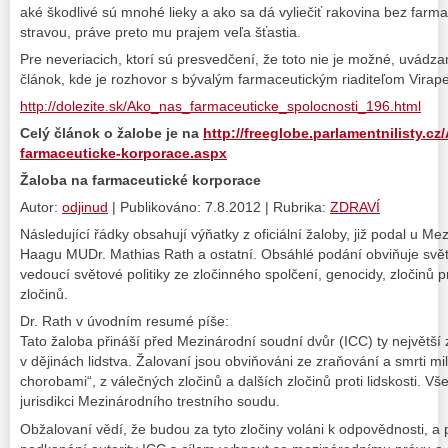
aké škodlivé sú mnohé lieky a ako sa dá vyliečiť rakovina bez farma
stravou, práve preto mu prajem veľa šťastia.
Pre neveriacich, ktorí sú presvedčení, že toto nie je možné, uvádz
článok, kde je rozhovor s bývalým farmaceutickým riaditeľom Vira
http://dolezite.sk/Ako_nas_farmaceuticke_spolocnosti_196.html
Celý článok o žalobe je na
http://freeglobe.parlamentnilisty.cz
farmaceuticke-korporace.aspx
Žaloba na farmaceutické korporace
Autor:
odjinud
| Publikováno: 7.8.2012 | Rubrika:
ZDRAVÍ
Následující řádky obsahují výňatky z oficiální žaloby, již podal u 
Haagu MUDr. Mathias Rath a ostatní. Obsáhlé podání obviňuje svě
vedoucí světové politiky ze zločinného spolčení, genocidy, zločinů pr
zločinů.
Dr. Rath v úvodním resumé píše:
Tato žaloba přináší před Mezinárodní soudní dvůr (ICC) ty největší 
v dějinách lidstva. Žalovaní jsou obviňováni ze zraňování a smrti mil
chorobami“, z válečných zločinů a dalších zločinů proti lidskosti. Vš
jurisdikci Mezinárodního trestního soudu.
Obžalovaní vědí, že budou za tyto zločiny voláni k odpovědnosti, a 