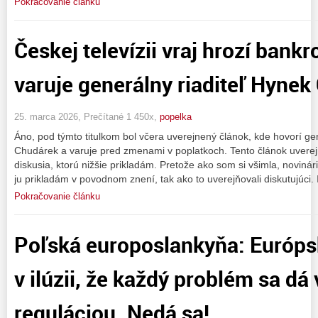
Pokračovanie článku
Českej televízii vraj hrozí bankr
varuje generálny riaditeľ Hyne
25. marca 2026, Prečítané 1 450x,
popelka
Áno, pod týmto titulkom bol včera uverejnený článok, kde hovorí ge
Chudárek a varuje pred zmenami v poplatkoch. Tento článok uverejn
diskusia, ktorú nižšie prikladám. Pretože ako som si všimla, novinári
ju prikladám v povodnom znení, tak ako to uverejňovali diskutujúci. 
Pokračovanie článku
Poľská europoslankyňa: Európsk
v ilúzii, že každý problém sa dá
reguláciou. Nedá sa!