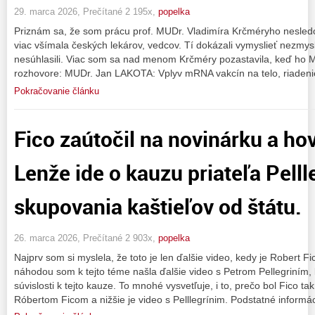
29. marca 2026, Prečítané 2 195x,
popelka
Priznám sa, že som prácu prof. MUDr. Vladimíra Krčméryho nesledov
viac všímala českých lekárov, vedcov. Tí dokázali vymyslieť nezmysly 
nesúhlasili. Viac som sa nad menom Krčméry pozastavila, keď ho M
rozhovore: MUDr. Jan LAKOTA: Vplyv mRNA vakcín na telo, riaden
Pokračovanie článku
Fico zaútočil na novinárku a hov
Lenže ide o kauzu priateľa Pelll
skupovania kaštieľov od štátu.
26. marca 2026, Prečítané 2 903x,
popelka
Najprv som si myslela, že toto je len ďalšie video, kedy je Robert F
náhodou som k tejto téme našla ďalšie video s Petrom Pellegriním, 
súvislosti k tejto kauze. To mnohé vysvetľuje, i to, prečo bol Fico 
Róbertom Ficom a nižšie je video s Pelllegrínim. Podstatné informá