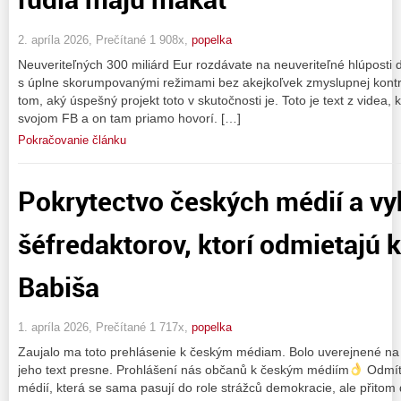
2. apríla 2026, Prečítané 1 908x,
popelka
Neuveriteľných 300 miliárd Eur rozdávate na neuveriteľné hlúposti do
s úplne skorumpovanými režimami bez akejkoľvek zmyslupnej kontro
tom, aký úspešný projekt toto v skutočnosti je. Toto je text z videa,
svojom FB a on tam priamo hovorí. […]
Pokračovanie článku
Pokrytectvo českých médií a vy
šéfredaktorov, ktorí odmietajú k
Babiša
1. apríla 2026, Prečítané 1 717x,
popelka
Zaujalo ma toto prehlásenie k českým médiam. Bolo uverejnené na 
jeho text presne. Prohlášení nás občanů k českým médiím
Odmítá
médií, která se sama pasují do role strážců demokracie, ale přitom