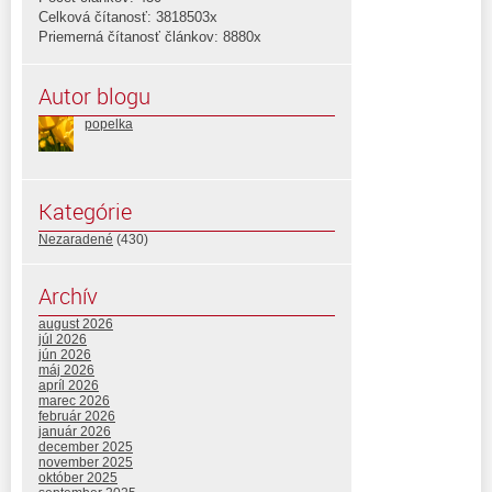
Celková čítanosť: 3818503x
Priemerná čítanosť článkov: 8880x
Autor blogu
popelka
Kategórie
Nezaradené
(430)
Archív
august 2026
júl 2026
jún 2026
máj 2026
apríl 2026
marec 2026
február 2026
január 2026
december 2025
november 2025
október 2025