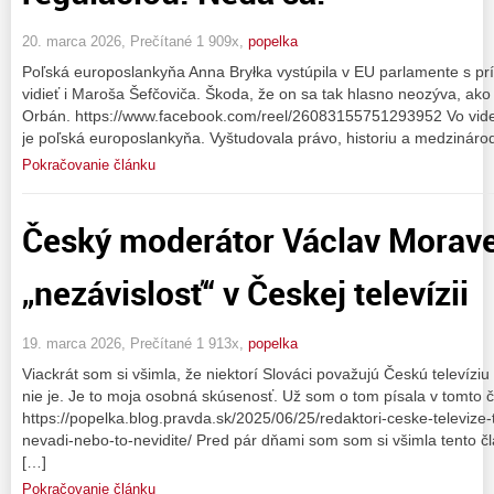
20. marca 2026, Prečítané 1 909x,
popelka
Poľská europoslankyňa Anna Bryłka vystúpila v EU parlamente s prí
vidieť i Maroša Šefčoviča. Škoda, že on sa tak hlasno neozýva, ako 
Orbán. https://www.facebook.com/reel/26083155751293952 Vo videu 
je poľská europoslankyňa. Vyštudovala právo, historiu a medzináro
Pokračovanie článku
Český moderátor Václav Morave
„nezávislosť“ v Českej televízii
19. marca 2026, Prečítané 1 913x,
popelka
Viackrát som si všimla, že niektorí Slováci považujú Českú televíziu
nie je. Je to moja osobná skúsenosť. Už som o tom písala v tomto č
https://popelka.blog.pravda.sk/2025/06/25/redaktori-ceske-televize-t
nevadi-nebo-to-nevidite/ Pred pár dňami som som si všimla tento
[…]
Pokračovanie článku