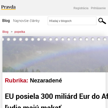
Registrácia
Prihlásenie
Blog
Najnovšie články
Najčítanejšie články
Blog
>
popelka
Najkomentovanejšie články
Zoznam blogov
Komerčné blogy
Rubrika:
Nezaradené
EU posiela 300 miliárd Eur do Af
ľudia majú makať