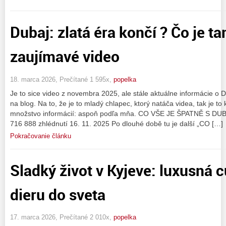
Dubaj: zlatá éra končí ? Čo je t
zaujímavé video
18. marca 2026, Prečítané 1 595x,
popelka
Je to sice video z novembra 2025, ale stále aktuálne informácie o 
na blog. Na to, že je to mladý chlapec, ktorý natáča videa, tak je to
množstvo informácií: aspoň podľa mňa. CO VŠE JE ŠPATNĚ S DUBAJÍ.
716 888 zhlédnutí 16. 11. 2025 Po dlouhé době tu je další „CO […]
Pokračovanie článku
Sladký život v Kyjeve: luxusná 
dieru do sveta
17. marca 2026, Prečítané 2 010x,
popelka