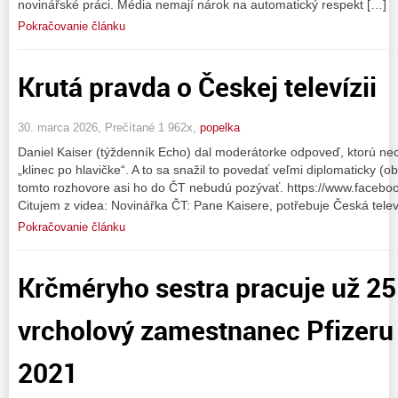
novinářské práci. Média nemají nárok na automatický respekt […]
Pokračovanie článku
Krutá pravda o Českej televízii
30. marca 2026, Prečítané 1 962x,
popelka
Daniel Kaiser (týždenník Echo) dal moderátorke odpoveď, ktorú ne
„klinec po hlavičke“. A to sa snažil to povedať veľmi diplomaticky (
tomto rozhovore asi ho do ČT nebudú pozývať. https://www.faceb
Citujem z videa: Novinářka ČT: Pane Kaisere, potřebuje Česká telev
Pokračovanie článku
Krčméryho sestra pracuje už 25
vrcholový zamestnanec Pfizeru 
2021