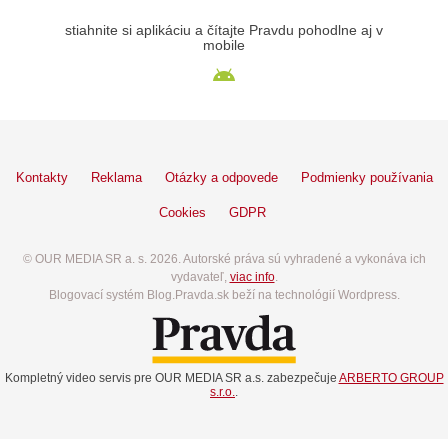
stiahnite si aplikáciu a čítajte Pravdu pohodlne aj v
mobile
Kontakty
Reklama
Otázky a odpovede
Podmienky používania
Cookies
GDPR
© OUR MEDIA SR a. s. 2026. Autorské práva sú vyhradené a vykonáva ich
vydavateľ,
viac info
.
Blogovací systém Blog.Pravda.sk beží na technológií Wordpress.
Kompletný video servis pre OUR MEDIA SR a.s. zabezpečuje
ARBERTO GROUP
s.r.o.
.