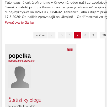
Túto luxusnú cukráreň priamo v Kyjeve náhodou našli zpravodajcovia
článok a nafotili ju. https://www.idnes.cz/zpravy/zahranicni/ukrajin
dubaj-byznys-valka.A260317_084632_zahranicni_aha Citujem priam
17.3.2026: Od našich zpravodajů na Ukrajině – Od třímetrové vitrín
Pokračovanie článku
« Prvá
«
...
5
6
7
8
9
...
20
RSS
popelka
popelka.blog.pravda.sk
Štatistiky blogu
Počet článkov: 430