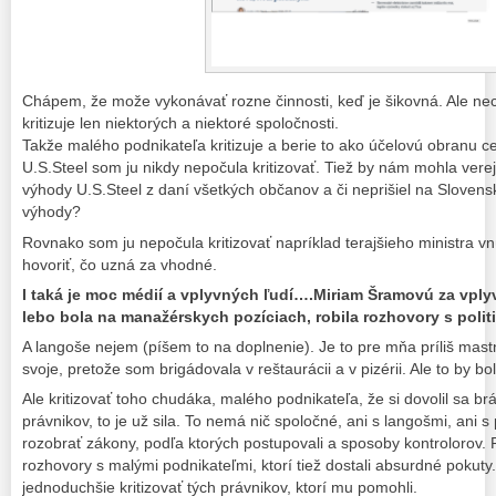
Chápem, že može vykonávať rozne činnosti, keď je šikovná. Ale n
kritizuje len niektorých a niektoré spoločnosti.
Takže malého podnikateľa kritizuje a berie to ako účelovú obranu c
U.S.Steel som ju nikdy nepočula kritizovať. Tiež by nám mohla vere
výhody U.S.Steel z daní všetkých občanov a či neprišiel na Slovens
výhody?
Rovnako som ju nepočula kritizovať napríklad terajšieho ministra v
hovoriť, čo uzná za vhodné.
I taká je moc médií a vplyvných ľudí….Miriam Šramovú za vpl
lebo bola na manažérskych pozíciach, robila rozhovory s polit
A langoše nejem (píšem to na doplnenie). Je to pre mňa príliš mastn
svoje, pretože som brigádovala v reštaurácii a v pizérii. Ale to by bo
Ale kritizovať toho chudáka, malého podnikateľa, že si dovolil sa b
právnikov, to je už sila. To nemá nič spoločné, ani s langošmi, ani
rozobrať zákony, podľa ktorých postupovali a sposoby kontrolorov
rozhovory s malými podnikateľmi, ktorí tiež dostali absurdné pokuty.
jednoduchšie kritizovať tých právnikov, ktorí mu pomohli.