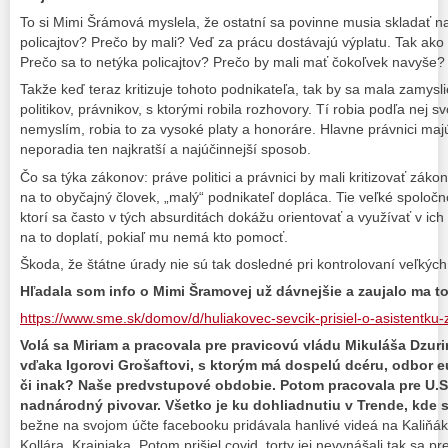
To si Mimi Šrámová myslela, že ostatní sa povinne musia skladať n
policajtov? Prečo by mali? Veď za prácu dostávajú výplatu. Tak ako ost
Prečo sa to netýka policajtov? Prečo by mali mať čokoľvek navyše?
Takže keď teraz kritizuje tohoto podnikateľa, tak by sa mala zamysli
politikov, právnikov, s ktorými robila rozhovory. Tí robia podľa nej s
nemyslím, robia to za vysoké platy a honoráre. Hlavne právnici ma
neporadia ten najkratší a najúčinnejší sposob.
Čo sa týka zákonov: práve politici a právnici by mali kritizovať záko
na to obyčajný človek, „malý“ podnikateľ dopláca. Tie veľké spoločn
ktorí sa často v tých absurditách dokážu orientovať a využívať v ic
na to doplatí, pokiaľ mu nemá kto pomocť.
Škoda, že štátne úrady nie sú tak dosledné pri kontrolovaní veľkých
Hľadala som info o Mimi Šramovej už dávnejšie a zaujalo ma tot
https://www.sme.sk/domov/d/huliakovec-sevcik-prisiel-o-asistentku
Volá sa Miriam a pracovala pre pravicovú vládu Mikuláša Dzurin
vďaka Igorovi Grošaftovi, s ktorým má dospelú dcéru, odbor e
či inak? Naše predvstupové obdobie. Potom pracovala pre U.S.S
nadnárodný pivovar. Všetko je ku dohliadnutiu v Trende, kde 
bežne na svojom účte facebooku pridávala hanlivé videá na Kaliňá
Kollára, Krajniaka. Potom prišiel covid, torty jej nevynášali tak sa p