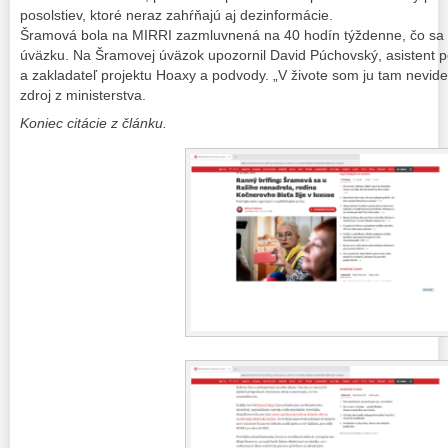
posolstiev, ktoré neraz zahŕňajú aj dezinformácie.
Šramová bola na MIRRI zazmluvnená na 40 hodín týždenne, čo s
úväzku. Na Šramovej úväzok upozornil David Púchovský, asistent p
a zakladateľ projektu Hoaxy a podvody. „V živote som ju tam nevide
zdroj z ministerstva.
Koniec citácie z článku.