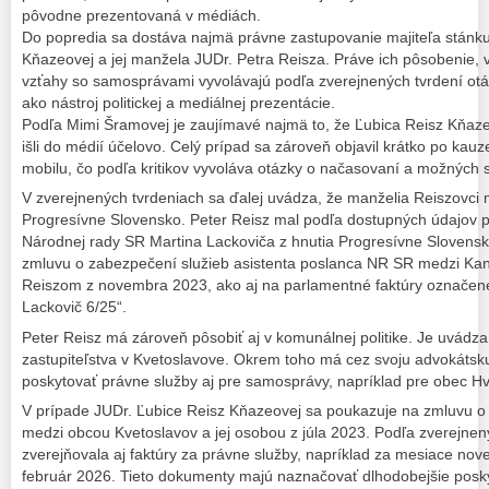
pôvodne prezentovaná v médiách.
Do popredia sa dostáva najmä právne zastupovanie majiteľa stánku
Kňazeovej a jej manžela JUDr. Petra Reisza. Práve ich pôsobenie, 
vzťahy so samosprávami vyvolávajú podľa zverejnených tvrdení otázk
ako nástroj politickej a mediálnej prezentácie.
Podľa Mimi Šramovej je zaujímavé najmä to, že Ľubica Reisz Kňaze
išli do médií účelovo. Celý prípad sa zároveň objavil krátko po ka
mobilu, čo podľa kritikov vyvoláva otázky o načasovaní a možných s
V zverejnených tvrdeniach sa ďalej uvádza, že manželia Reiszovci 
Progresívne Slovensko. Peter Reisz mal podľa dostupných údajov p
Národnej rady SR Martina Lackoviča z hnutia Progresívne Slovensk
zmluvu o zabezpečení služieb asistenta poslanca NR SR medzi Ka
Reiszom z novembra 2023, ako aj na parlamentné faktúry označené 
Lackovič 6/25“.
Peter Reisz má zároveň pôsobiť aj v komunálnej politike. Je uvád
zastupiteľstva v Kvetoslavove. Okrem toho má cez svoju advokáts
poskytovať právne služby aj pre samosprávy, napríklad pre obec Hv
V prípade JUDr. Ľubice Reisz Kňazeovej sa poukazuje na zmluvu o
medzi obcou Kvetoslavov a jej osobou z júla 2023. Podľa zverejne
zverejňovala aj faktúry za právne služby, napríklad za mesiace nov
február 2026. Tieto dokumenty majú naznačovať dlhodobejšie posky