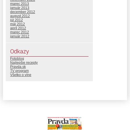
marec 2013
január 2013
december 2012
august 2012
júl 2012
máj 2012
apríl 2012
marec 2012
január 2012
Odkazy
Fotoblog
Najlepšie recepty
Pravda.sk
TV program
Všetko o víne