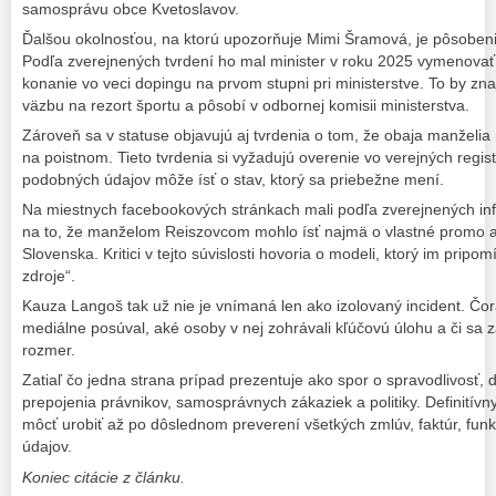
samosprávu obce Kvetoslavov.
Ďalšou okolnosťou, na ktorú upozorňuje Mimi Šramová, je pôsobenie
Podľa zverejnených tvrdení ho mal minister v roku 2025 vymenova
konanie vo veci dopingu na prvom stupni pri ministerstve. To by zna
väzbu na rezort športu a pôsobí v odbornej komisii ministerstva.
Zároveň sa v statuse objavujú aj tvrdenia o tom, že obaja manželia
na poistnom. Tieto tvrdenia si vyžadujú overenie vo verejných regis
podobných údajov môže ísť o stav, ktorý sa priebežne mení.
Na miestnych facebookových stránkach mali podľa zverejnených inf
na to, že manželom Reiszovcom mohlo ísť najmä o vlastné promo 
Slovenska. Kritici v tejto súvislosti hovoria o modeli, ktorý im prip
zdroje“.
Kauza Langoš tak už nie je vnímaná len ako izolovaný incident. Čora
mediálne posúval, aké osoby v nej zohrávali kľúčovú úlohu a či sa 
rozmer.
Zatiaľ čo jedna strana prípad prezentuje ako spor o spravodlivosť
prepojenia právnikov, samosprávnych zákaziek a politiky. Definitívn
môcť urobiť až po dôslednom preverení všetkých zmlúv, faktúr, funk
údajov.
Koniec citácie z článku.