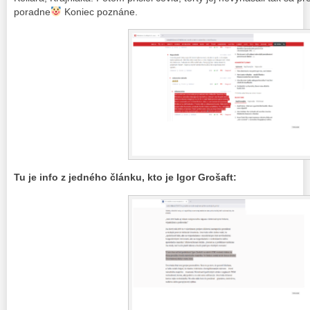
poradne
Koniec poznáne.
Tu je info z jedného článku, kto je Igor Grošaft: