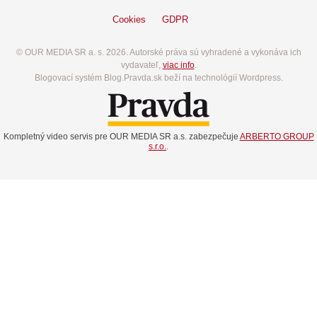
Cookies
GDPR
© OUR MEDIA SR a. s. 2026. Autorské práva sú vyhradené a vykonáva ich
vydavateľ,
viac info
.
Blogovací systém Blog.Pravda.sk beží na technológií Wordpress.
Kompletný video servis pre OUR MEDIA SR a.s. zabezpečuje
ARBERTO GROUP
s.r.o.
.