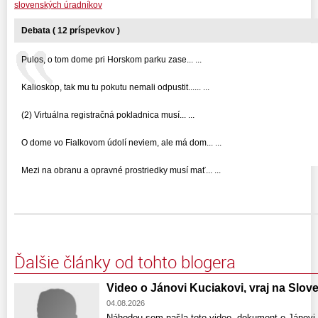
slovenských úradníkov
Debata ( 12 príspevkov )
Pulos, o tom dome pri Horskom parku zase... ...
Kalioskop, tak mu tu pokutu nemali odpustit...... ...
(2) Virtuálna registračná pokladnica musí... ...
O dome vo Fialkovom údolí neviem, ale má dom... ...
Mezi na obranu a opravné prostriedky musí mať... ...
Ďalšie články od tohto blogera
Video o Jánovi Kuciakovi, vraj na Slo
04.08.2026
Náhodou som našla toto video, dokument o Jánovi 