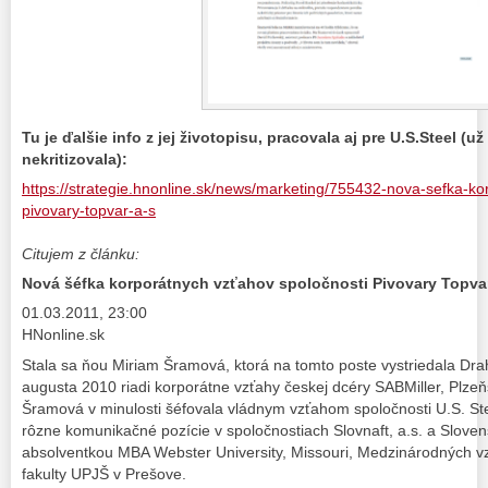
Tu je ďalšie info z jej životopisu, pracovala aj pre U.S.Steel (
nekritizovala):
https://strategie.hnonline.sk/news/marketing/755432-nova-sefka-ko
pivovary-topvar-a-s
Citujem z článku:
Nová šéfka korporátnych vzťahov spoločnosti Pivovary Topvar
01.03.2011, 23:00
HNonline.sk
Stala sa ňou Miriam Šramová, ktorá na tomto poste vystriedala Dr
augusta 2010 riadi korporátne vzťahy českej dcéry SABMiller, Plze
Šramová v minulosti šéfovala vládnym vzťahom spoločnosti U.S. Steel
rôzne komunikačné pozície v spoločnostiach Slovnaft, a.s. a Sloven
absolventkou MBA Webster University, Missouri, Medzinárodných vz
fakulty UPJŠ v Prešove.