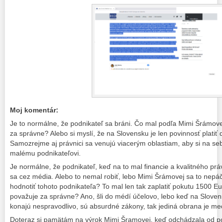
Moj komentár:
Je to normálne, že podnikateľ sa bráni. Čo mal podľa Mimi Šrámove
za správne? Alebo si myslí, že na Slovensku je len povinnosť platiť
Samozrejme aj právnici sa venujú viacerým oblastiam, aby si na seb
malému podnikateľovi.
Je normálne, že podnikateľ, keď na to mal financie a kvalitného právn
sa cez média. Alebo to nemal robiť, lebo Mimi Šrámovej sa to nepáči
hodnotiť tohoto podnikateľa? To mal len tak zaplatiť pokutu 1500 E
považuje za správne? Ano, šli do médí účelovo, lebo keď na Slovens
konajú nespravodlivo, sú absurdné zákony, tak jediná obrana je med
Doteraz si pamätám na výrok Mimi Šramovej, keď odchádzala od po