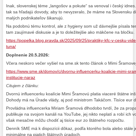
Inak, slovenskej téme „langošov a pokute“ sa venoval i český idnes.c
tak sa hľadajú dovody, aby to nevyzeralo, že máme na Slovensku div
malých podnikateľov šikanujú.
Na podobnú tému kontrol, ale z hygieny som už dávnejšie písala tent
tam zaujímavé diskusie a je to doležitejšie ako mäkčene na bločku.
https://popelka.blog.pravda.sk/2025/09/25/praktiky-kfc-v-cesku-vide
tuna/
Doplnenie 20.5.2026:
Včera neskoro večer vyšiel na sme.sk tento článok o Mimi Šramovej
https://www.sme.sk/domov/c/dvornu-influencerku-koalicie-mimi-sram
institucie-naraz
Citujem z článku:
Dvornú influencerku koalície Mimi Šramovú platia viaceré štátne inš
Dohody má na Úrade vlády, aj pod ministrom Takáčom. Tisíce eur dos
Provládna influencerka Miriam Šramová dlhodobo tvrdí, že za propa
publikuje na svojom kanáli na YouTube, jej nikto neplatí a robí ich v
však mesačne môžu chodiť aj tisíce eur zo štátneho rozpočtu.
Denník SME má k dispozícii dôkaz, podľa ktorého bola alebo stále
minimálne na piatich štátnych úradoch.