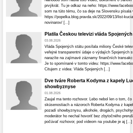
prvýkrát. Tu je odkaz na neho: https://www.faceb
som na túto tému, čo sa deje na Slovensku písala 
https://popelka.blog.pravda.sk/2022/09/13/list-ku
novinarov/ [...]
Platila Českou televizi vláda Spojenýc
03.08.2026
Vláda Spojených státu posílala miliony České tele
veřejné transparentní údaje o výdajích Spojených 
narazíte na zajímavé záznamy finančních transakcí
Je to spomínané v tomto videu: https://www.face
Citujem z videa: Vláda Spojených [...]
Dve tváre Roberta Kodyma z kapely Lu
showbyznyse
01.08.2026
Zaujal ma tento rozhovor. Lebo nebol len o tom, čo 
skúsenostiach a názoroch Roberta Kodyma z kapely 
pozadí showbyznysu, alkohole, drogách, psychohy
moderátor ho nechal hovoriť bez zbytočného preru
počúvať rozhovor, pod videom na youtube je aj [...]