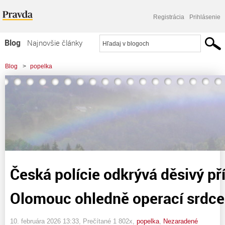
Registrácia
Prihlásenie
Blog
Najnovšie články
Najčítanejšie články
Blog
>
popelka
Najkomentovanejšie články
>
Česká polície odkrývá děsivý případ vo FN Olomouc ohledně operací srdce
Zoznam blogov
Komerčné blogy
Česká polície odkrývá děsivý př
Olomouc ohledně operací srdce
10. februára 2026 13:33
, Prečítané 1 802x,
popelka
,
Nezaradené