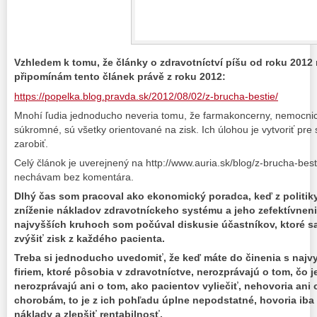
Vzhledem k tomu, že články o zdravotníctví píšu od roku 2012 
připomínám tento článek právě z roku 2012:
https://popelka.blog.pravda.sk/2012/08/02/z-brucha-bestie/
Mnohí ľudia jednoducho neveria tomu, že farmakoncerny, nemocnice
súkromné, sú všetky orientované na zisk. Ich úlohou je vytvoriť pre 
zarobiť.
Celý článok je uverejnený na http://www.auria.sk/blog/z-brucha-besti
nechávam bez komentára.
Dlhý čas som pracoval ako ekonomický poradca, keď z politiky
zníženie nákladov zdravotníckeho systému a jeho zefektívneni
najvyšších kruhoch som počúval diskusie účastníkov, ktoré sa 
zvýšiť zisk z každého pacienta.
Treba si jednoducho uvedomiť, že keď máte do činenia s najv
firiem, ktoré pôsobia v zdravotníctve, nerozprávajú o tom, čo j
nerozprávajú ani o tom, ako pacientov vyliečiť, nehovoria ani 
chorobám, to je z ich pohľadu úplne nepodstatné, hovoria iba o
náklady a zlepšiť rentabilnosť.