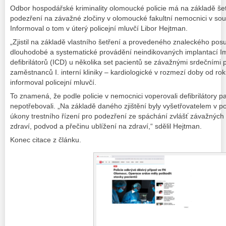
Odbor hospodářské kriminality olomoucké policie má na základě še
podezření na závažné zločiny v olomoucké fakultní nemocnici v sou
Informoval o tom v úterý policejní mluvčí Libor Hejtman.
„Zjistil na základě vlastního šetření a provedeného znaleckého po
dlouhodobé a systematické provádění neindikovaných implantací Imp
defibrilátorů (ICD) u několika set pacientů se závažnými srdečními
zaměstnanců I. interní kliniky – kardiologické v rozmezí doby od r
informoval policejní mluvčí.
To znamená, že podle policie v nemocnici voperovali defibrilátory pa
nepotřebovali. „Na základě daného zjištění byly vyšetřovatelem v p
úkony trestního řízení pro podezření ze spáchání zvlášť závažných 
zdraví, podvod a přečinu ublížení na zdraví,“ sdělil Hejtman.
Konec citace z článku.