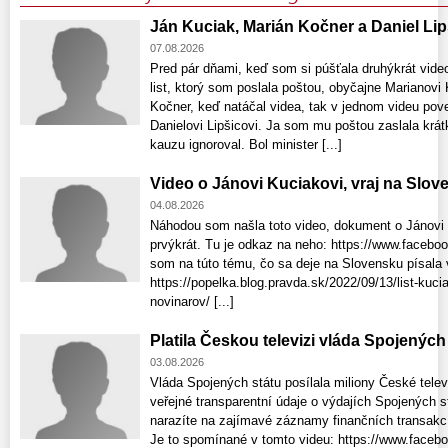
Ján Kuciak, Marián Kočner a Daniel Lip
07.08.2026
Pred pár dňami, keď som si púšťala druhýkrát vid
list, ktorý som poslala poštou, obyčajne Marianovi
Kočner, keď natáčal videa, tak v jednom videu pove
Danielovi Lipšicovi. Ja som mu poštou zaslala krátk
kauzu ignoroval. Bol minister [...]
Video o Jánovi Kuciakovi, vraj na Slo
04.08.2026
Náhodou som našla toto video, dokument o Jánovi 
prvýkrát. Tu je odkaz na neho: https://www.faceb
som na túto tému, čo sa deje na Slovensku písala 
https://popelka.blog.pravda.sk/2022/09/13/list-ku
novinarov/ [...]
Platila Českou televizi vláda Spojenýc
03.08.2026
Vláda Spojených státu posílala miliony České tele
veřejné transparentní údaje o výdajích Spojených 
narazíte na zajímavé záznamy finančních transakcí
Je to spomínané v tomto videu: https://www.face