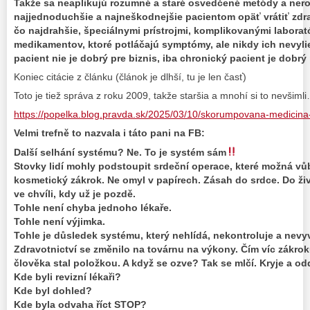
Takže sa neaplikujú rozumné a staré osvedčené metódy a ner
najjednoduchšie a najneškodnejšie pacientom opäť vrátiť zdrav
čo najdrahšie, špeciálnymi prístrojmi, komplikovanými laborat
medikamentov, ktoré potláčajú symptómy, ale nikdy ich nevylie
pacient nie je dobrý pre biznis, iba chronický pacient je dobrý 
Koniec citácie z článku (článok je dlhší, tu je len časť)
Toto je tiež správa z roku 2009, takže staršia a mnohí si to nevšiml
https://popelka.blog.pravda.sk/2025/03/10/skorumpovana-medicina
Velmi trefně to nazvala i táto pani na FB:
Další selhání systému? Ne. To je systém sám
Stovky lidí mohly podstoupit srdeční operace, které možná vů
kosmetický zákrok. Ne omyl v papírech. Zásah do srdce. Do život
ve chvíli, kdy už je pozdě.
Tohle není chyba jednoho lékaře.
Tohle není výjimka.
Tohle je důsledek systému, který nehlídá, nekontroluje a nev
Zdravotnictví se změnilo na továrnu na výkony. Čím víc zákroků
člověka stal položkou. A když se ozve? Tak se mlčí. Kryje a od
Kde byli revizní lékaři?
Kde byl dohled?
Kde byla odvaha říct STOP?