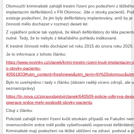
Olomoučtí kriminalisté zahájili trestní řízení pro podezření z těžkého
implantacím defibrilátorů v FN Olomouc. Jde o stovky pacientů. Po
existuje podezření, že jim byly defibrilátory implantovány, aniž by je
činnosti mělo docházet v rozmezí deseti let.
Z vyjádření policie tak vyplývá, že lékaři defibrilátory do těla pacient
nutné. Tedy, že to nebylo z lékařského pohledu indikované.
K trestné činnosti mělo docházet od roku 2015 do února roku 2025.
Je to informace z tohoto článku:
https://www.novinky.cz/clanek/krimi-trestni-rizeni-kvuli-implantacim-
o-stovky-pacientu-
40561833#utm_content=freshnews&utm_term=fn%20olomouc&utm
Bylo to uveřejněno i tady v článku (dávam raději vícero zdrojů, ale 
seznamzprávy)
https://tn.nova.cz/zpravodajstvi/clanek/640509-policie-odkryva-des
operace-srdce-mely-poskodit-stovky-pacientu
Cituji z článku:
Policisté zahájili trestní řízení kvůli stovkám případů ve Fakultní 
onemocněním srdce měli podle vyšetřovatelů voperovat defibrilátory
Kriminalisté mají podezření na těžké ublížení na zdraví, podvod a př