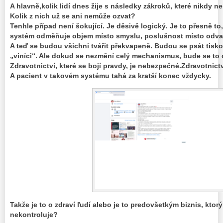
A hlavně,kolik lidí dnes žije s následky zákroků, které nikdy 
Kolik z nich už se ani nemůže ozvat?
Tenhle případ není šokující. Je děsivě logický. Je to přesně to
systém odměňuje objem místo smyslu, poslušnost místo odvah
A teď se budou všichni tvářit překvapeně. Budou se psát tisk
„viníci“. Ale dokud se nezmění celý mechanismus, bude se to
Zdravotnictví, které se bojí pravdy, je nebezpečné.Zdravotnictv
A pacient v takovém systému tahá za kratší konec vždycky.
Takže je to o zdraví ľudí alebo je to predovšetkým biznis, ktor
nekontroluje?