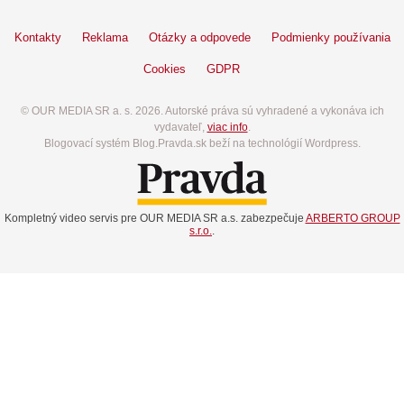
Kontakty
Reklama
Otázky a odpovede
Podmienky používania
Cookies
GDPR
© OUR MEDIA SR a. s. 2026. Autorské práva sú vyhradené a vykonáva ich
vydavateľ,
viac info
.
Blogovací systém Blog.Pravda.sk beží na technológií Wordpress.
Kompletný video servis pre OUR MEDIA SR a.s. zabezpečuje
ARBERTO GROUP
s.r.o.
.