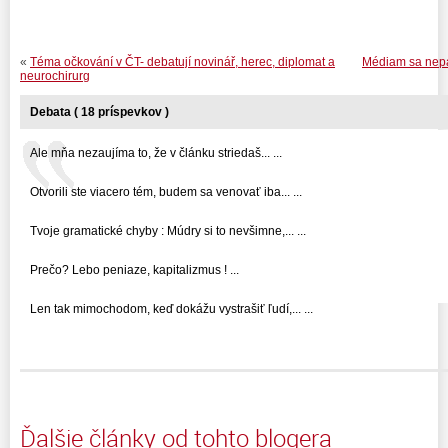
«
Téma očkování v ČT- debatují novinář, herec, diplomat a
Médiam sa nepáč
neurochirurg
Debata ( 18 príspevkov )
Ale mňa nezaujíma to, že v článku striedaš... ...
Otvorili ste viacero tém, budem sa venovať iba... ...
Tvoje gramatické chyby : Múdry si to nevšimne,... ...
Prečo? Lebo peniaze, kapitalizmus ! ...
Len tak mimochodom, keď dokážu vystrašiť ľudí,... ...
Ďalšie články od tohto blogera