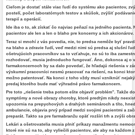
Cieľom je dostať stále viac ľudí do systému ako pacientov, z
postelí, počet laboratórnych testov a skúšok, zvýšiť podávani
terapií a operácií.
Ide iba o to, ak získať čo najviac peňazí na jedného pacienta.
pacientov ale len a len o blaho pre koncerny a ich akcionárov.
Teraz si mnohí z vás povedia, nie, to predsa nemôže byť prav
na blaho a zdravie ľudí, veď medzi nimi sú predsa aj slušní ľud
ošetrujúcich pracovníkov sa to vzťahuje, no sú to iba zamestn
rozhodovať, musia jednoducho fungovať. Áno, dokonca aj o
farmakoncernoch by sa dalo povedať, že hľadajú riešenia v zá
výskumní pracovníci nesmú pracovať na riešení, na konci ktor
možno patentovať. Na konci z toho vždy musí vzniknúť nejaký 
predaj ktorého bude mať výhradné právo farmakoncern.
Pre toto „riešenie treba potom ešte objaviť problém”. Takže d
symptómy a nové obrazy choroby, ktoré predtým nikdy neexist
upozornia na prepychových a drahých seminároch a títo, hneď
ambulancie, objavia prvý prípad medzi svojimi pacientmi a za
preparát. Takto sa pre farmabranžu opäť rozšíri trh a zvýši obra
Lekári a ošetrovatelia musia plniť príkazy manažmentu nemocn
ktoré nie sú na to, aby vyliečili pacientov, ale aby na každom z 